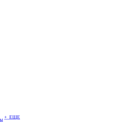
+ ЕЩЕ
ты