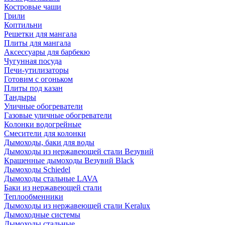
Костровые чаши
Грили
Коптильни
Решетки для мангала
Плиты для мангала
Аксессуары для барбекю
Чугунная посуда
Печи-утилизаторы
Готовим с огоньком
Плиты под казан
Тандыры
Уличные обогреватели
Газовые уличные обогреватели
Колонки водогрейные
Смесители для колонки
Дымоходы, баки для воды
Дымоходы из нержавеющей стали Везувий
Крашенные дымоходы Везувий Black
Дымоходы Schiedel
Дымоходы стальные LAVA
Баки из нержавеющей стали
Теплообменники
Дымоходы из нержавеющей стали Keralux
Дымоходные системы
Дымоходы стальные