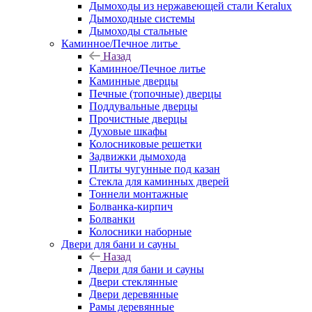
Дымоходы из нержавеющей стали Keralux
Дымоходные системы
Дымоходы стальные
Каминное/Печное литье
Назад
Каминное/Печное литье
Каминные дверцы
Печные (топочные) дверцы
Поддувальные дверцы
Прочистные дверцы
Духовые шкафы
Колосниковые решетки
Задвижки дымохода
Плиты чугунные под казан
Стекла для каминных дверей
Тоннели монтажные
Болванка-кирпич
Болванки
Колосники наборные
Двери для бани и сауны
Назад
Двери для бани и сауны
Двери стеклянные
Двери деревянные
Рамы деревянные