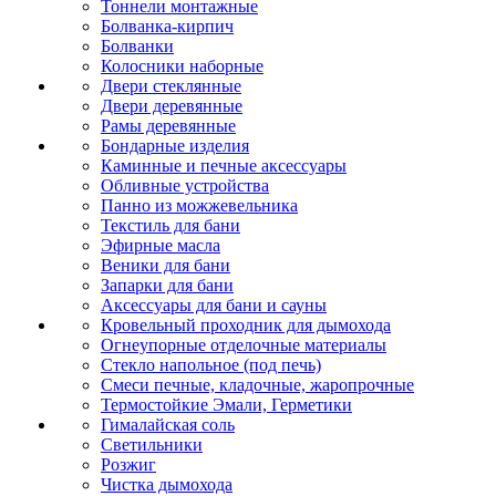
Тоннели монтажные
Болванка-кирпич
Болванки
Колосники наборные
Двери стеклянные
Двери деревянные
Рамы деревянные
Бондарные изделия
Каминные и печные аксессуары
Обливные устройства
Панно из можжевельника
Текстиль для бани
Эфирные масла
Веники для бани
Запарки для бани
Аксессуары для бани и сауны
Кровельный проходник для дымохода
Огнеупорные отделочные материалы
Стекло напольное (под печь)
Смеси печные, кладочные, жаропрочные
Термостойкие Эмали, Герметики
Гималайская соль
Светильники
Розжиг
Чистка дымохода