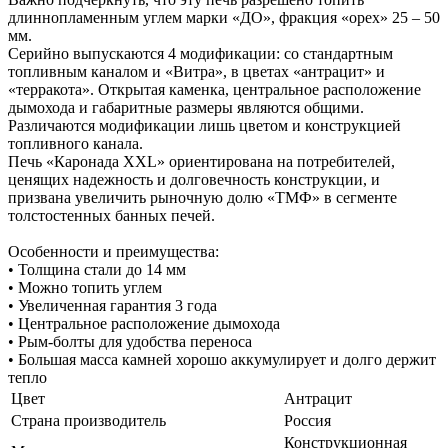
длиннопламенным углем марки «ДО», фракция «орех» 25 – 50
мм.
Серийно выпускаются 4 модификации: со стандартным
топливным каналом и «Витра», в цветах «антрацит» и
«терракота». Открытая каменка, центральное расположение
дымохода и габаритные размеры являются общими.
Различаются модификации лишь цветом и конструкцией
топливного канала.
Печь «Каронада XXL» ориентирована на потребителей,
ценящих надежность и долговечность конструкции, и
призвана увеличить рыночную долю «ТМФ» в сегменте
толстостенных банных печей.
Особенности и преимущества:
• Толщина стали до 14 мм
• Можно топить углем
• Увеличенная гарантия 3 года
• Центральное расположение дымохода
• Рым-болты для удобства переноса
• Большая масса камней хорошо аккумулирует и долго держит
тепло
Цвет
Антрацит
Страна производитель
Россия
Конструкционная