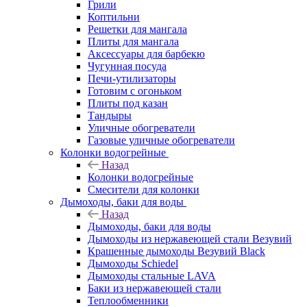
Грили
Коптильни
Решетки для мангала
Плиты для мангала
Аксессуары для барбекю
Чугунная посуда
Печи-утилизаторы
Готовим с огоньком
Плиты под казан
Тандыры
Уличные обогреватели
Газовые уличные обогреватели
Колонки водогрейные
Назад
Колонки водогрейные
Смесители для колонки
Дымоходы, баки для воды
Назад
Дымоходы, баки для воды
Дымоходы из нержавеющей стали Везувий
Крашенные дымоходы Везувий Black
Дымоходы Schiedel
Дымоходы стальные LAVA
Баки из нержавеющей стали
Теплообменники