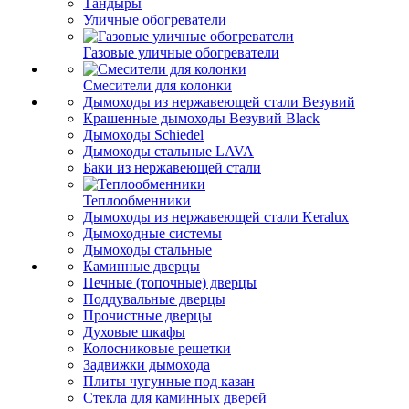
Тандыры
Уличные обогреватели
Газовые уличные обогреватели
Смесители для колонки
Дымоходы из нержавеющей стали Везувий
Крашенные дымоходы Везувий Black
Дымоходы Schiedel
Дымоходы стальные LAVA
Баки из нержавеющей стали
Теплообменники
Дымоходы из нержавеющей стали Keralux
Дымоходные системы
Дымоходы стальные
Каминные дверцы
Печные (топочные) дверцы
Поддувальные дверцы
Прочистные дверцы
Духовые шкафы
Колосниковые решетки
Задвижки дымохода
Плиты чугунные под казан
Стекла для каминных дверей