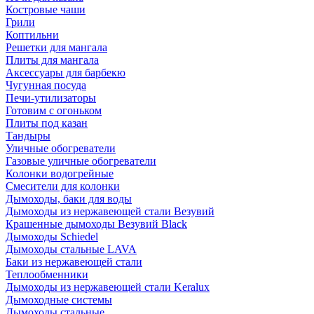
Костровые чаши
Грили
Коптильни
Решетки для мангала
Плиты для мангала
Аксессуары для барбекю
Чугунная посуда
Печи-утилизаторы
Готовим с огоньком
Плиты под казан
Тандыры
Уличные обогреватели
Газовые уличные обогреватели
Колонки водогрейные
Смесители для колонки
Дымоходы, баки для воды
Дымоходы из нержавеющей стали Везувий
Крашенные дымоходы Везувий Black
Дымоходы Schiedel
Дымоходы стальные LAVA
Баки из нержавеющей стали
Теплообменники
Дымоходы из нержавеющей стали Keralux
Дымоходные системы
Дымоходы стальные