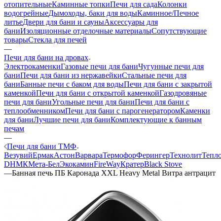
отопительные
Каминные топки
Печи для сада
Колонки
водогрейные
Дымоходы, баки для воды
Каминное/Печное
литье
Двери для бани и сауны
Аксессуары для
бани
Изоляционные отделочные материалы
Сопутствующие
товары
Стекла для печей
—
Печи для бани на дровах
Электрокаменки
Газовые печи для бани
Чугунные печи для
бани
Печи для бани из нержавейки
Стальные печи для
бани
Банные печи с баком для воды
Печи для бани с закрытой
каменкой
Печи для бани с открытой каменкой
Газодровяные
печи для бани
Угольные печи для бани
Печи для бани с
теплообменником
Печи для бани с парогенератором
Каменки
для бани
Лучшие печи для бани
Комплектующие к банным
печам
—
Печи для бани ТМФ
Везувий
Ермак
Астон
Варвара
Термофор
Ферингер
Технолит
Тепл
D
НМК
Мета-Бел
Экокамин
FireWay
Кратер
Black Stove
—
Банная печь ПБ Каронада XXL Heavy Metal Витра антрацит