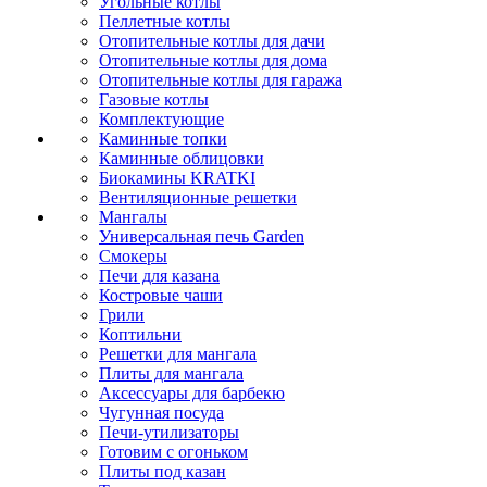
Угольные котлы
Пеллетные котлы
Отопительные котлы для дачи
Отопительные котлы для дома
Отопительные котлы для гаража
Газовые котлы
Комплектующие
Каминные топки
Каминные облицовки
Биокамины KRATKI
Вентиляционные решетки
Мангалы
Универсальная печь Garden
Смокеры
Печи для казана
Костровые чаши
Грили
Коптильни
Решетки для мангала
Плиты для мангала
Аксессуары для барбекю
Чугунная посуда
Печи-утилизаторы
Готовим с огоньком
Плиты под казан