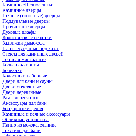
Каминное/Печное литье
Каминные дверцы
Печные (топочные) дверцы
Поддувальные дверцы
Прочистные дверцы
Духовые шкафы
Колосниковые решетки
Задвижки дымохода
Плиты чугунные под казан
Стекла для каминных дверей
Тоннели монтажные
Болванка-кирпич
Болванки
Колосники наборные
Двери для бани и сауны
Двери стеклянные
Двери деревянные
Рамы деревянные
Аксессуары для бани
Бондарные изделия
Каминные и печные аксессуары
Обливные устройства
Панно из можжевельника
Текстиль для бани
Эфирные масла