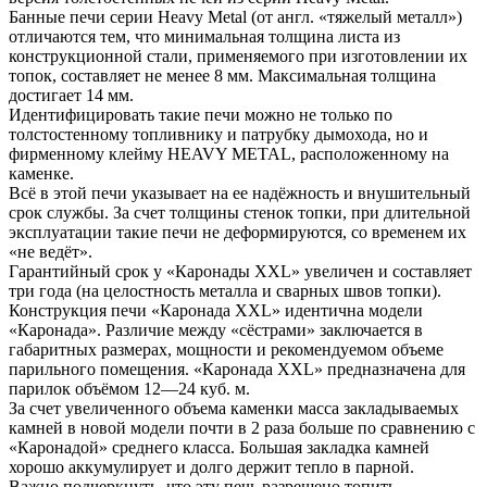
Банные печи серии Heavy Metal (от англ. «тяжелый металл»)
отличаются тем, что минимальная толщина листа из
конструкционной стали, применяемого при изготовлении их
топок, составляет не менее 8 мм. Максимальная толщина
достигает 14 мм.
Идентифицировать такие печи можно не только по
толстостенному топливнику и патрубку дымохода, но и
фирменному клейму HEAVY METAL, расположенному на
каменке.
Всё в этой печи указывает на ее надёжность и внушительный
срок службы. За счет толщины стенок топки, при длительной
эксплуатации такие печи не деформируются, со временем их
«не ведёт».
Гарантийный срок у «Каронады XXL» увеличен и составляет
три года (на целостность металла и сварных швов топки).
Конструкция печи «Каронада XXL» идентична модели
«Каронада». Различие между «сёстрами» заключается в
габаритных размерах, мощности и рекомендуемом объеме
парильного помещения. «Каронада XXL» предназначена для
парилок объёмом 12—24 куб. м.
За счет увеличенного объема каменки масса закладываемых
камней в новой модели почти в 2 раза больше по сравнению с
«Каронадой» среднего класса. Большая закладка камней
хорошо аккумулирует и долго держит тепло в парной.
Важно подчеркнуть, что эту печь разрешено топить