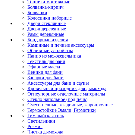
Тоннели монтажные
Болванка-кирпич
Болванки
Колосники наборные
Двери стеклянные
Двери деревянные
Рамы деревянные
Бондарные изделия
Каминные и печные аксессуары
Обливные устройства
Панно из можжевельника
Текстиль для бани
Эфирные масла
Веники для бани
Запарки для бани
Аксессуары для бани и сауны
Кровельный проходник для дымохода
Огнеупорные отделочные материалы
Стекло напольное (под печь)
Смеси печные, кладочные, жаропрочные
Термостойкие Эмали, Герметики
Гималайская соль
Светильники
Розжиг
Чистка дымохода