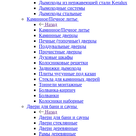
Дымоходы из нержавеющей стали Keralux
Дымоходные системы
Дымоходы стальные
Каминное/Печное литье
Назад
Каминное/Печное литье
Каминные дверцы
Печные (топочные) дверцы
Поддувальные дверцы
Прочистные дверцы
Духовые шкафы
Колосниковые решетки
Задвижки дымохода
Плиты чугунные под казан
Стекла для каминных дверей
Тоннели монтажные
Болванка-кирпич
Болванки
Колосники наборные
Двери для бани и сауны
Назад
Двери для бани и сауны
Двери стеклянные
Двери деревянные
Рамы деревянные