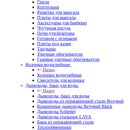
Грили
Коптильни
Решетки для мангала
Плиты для мангала
Аксессуары для барбекю
Чугунная посуда
Печи-утилизаторы
Готовим с огоньком
Плиты под казан
Тандыры
Уличные обогреватели
Газовые уличные обогреватели
Колонки водогрейные
Назад
Колонки водогрейные
Смесители для колонки
Дымоходы, баки для воды
Назад
Дымоходы, баки для воды
Дымоходы из нержавеющей стали Везувий
Крашенные дымоходы Везувий Black
Дымоходы Schiedel
Дымоходы стальные LAVA
Баки из нержавеющей стали
Теплообменники