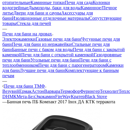
отопительные
Каминные топки
Печи для сада
Колонки
водогрейные
Дымоходы, баки для воды
Каминное/Печное
литье
Двери для бани и сауны
Аксессуары для
бани
Изоляционные отделочные материалы
Сопутствующие
товары
Стекла для печей
—
Печи для бани на дровах
Электрокаменки
Газовые печи для бани
Чугунные печи для
бани
Печи для бани из нержавейки
Стальные печи для
бани
Банные печи с баком для воды
Печи для бани с закрытой
каменкой
Печи для бани с открытой каменкой
Газодровяные
печи для бани
Угольные печи для бани
Печи для бани с
теплообменником
Печи для бани с парогенератором
Каменки
для бани
Лучшие печи для бани
Комплектующие к банным
печам
—
Печи для бани ТМФ
Везувий
Ермак
Астон
Варвара
Термофор
Ферингер
Технолит
Тепл
D
НМК
Мета-Бел
Экокамин
FireWay
Кратер
Black Stove
—
Банная печь ПБ Компакт 2017 Inox ДА КТК терракота