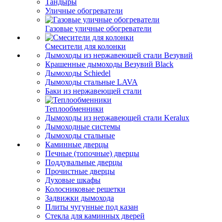
Тандыры
Уличные обогреватели
Газовые уличные обогреватели
Смесители для колонки
Дымоходы из нержавеющей стали Везувий
Крашенные дымоходы Везувий Black
Дымоходы Schiedel
Дымоходы стальные LAVA
Баки из нержавеющей стали
Теплообменники
Дымоходы из нержавеющей стали Keralux
Дымоходные системы
Дымоходы стальные
Каминные дверцы
Печные (топочные) дверцы
Поддувальные дверцы
Прочистные дверцы
Духовые шкафы
Колосниковые решетки
Задвижки дымохода
Плиты чугунные под казан
Стекла для каминных дверей