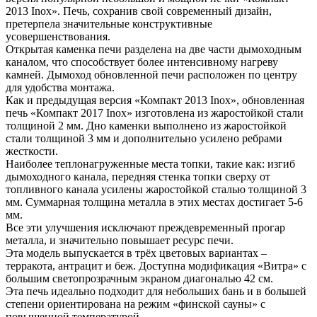
2013 Inox». Печь, сохранив свой современный дизайн,
претерпела значительные конструктивные
усовершенствования.
Открытая каменка печи разделена на две части дымоходным
каналом, что способствует более интенсивному нагреву
камней. Дымоход обновленной печи расположен по центру
для удобства монтажа.
Как и предыдущая версия «Компакт 2013 Inox», обновленная
печь «Компакт 2017 Inox» изготовлена из жаростойкой стали
толщиной 2 мм. Дно каменки выполнено из жаростойкой
стали толщиной 3 мм и дополнительно усилено ребрами
жесткости.
Наиболее теплонагруженные места топки, такие как: изгиб
дымоходного канала, передняя стенка топки сверху от
топливного канала усилены жаростойкой сталью толщиной 3
мм. Суммарная толщина металла в этих местах достигает 5-6
мм.
Все эти улучшения исключают преждевременный прогар
металла, и значительно повышает ресурс печи.
Эта модель выпускается в трёх цветовых вариантах –
терракота, антрацит и беж. Доступна модификация «Витра» с
большим светопрозрачным экраном диагональю 42 см.
Эта печь идеально подходит для небольших бань и в большей
степени ориентирована на режим «финской сауны» с
повышенной температурой.