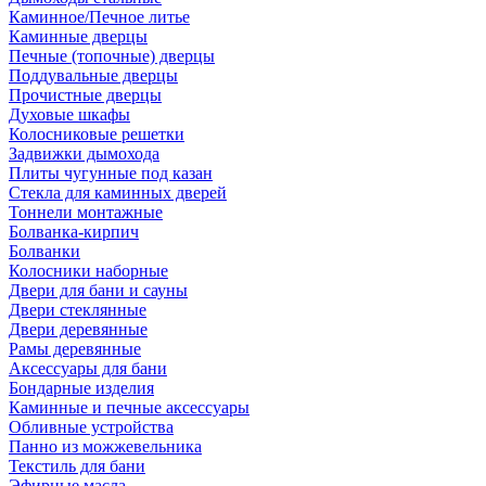
Каминное/Печное литье
Каминные дверцы
Печные (топочные) дверцы
Поддувальные дверцы
Прочистные дверцы
Духовые шкафы
Колосниковые решетки
Задвижки дымохода
Плиты чугунные под казан
Стекла для каминных дверей
Тоннели монтажные
Болванка-кирпич
Болванки
Колосники наборные
Двери для бани и сауны
Двери стеклянные
Двери деревянные
Рамы деревянные
Аксессуары для бани
Бондарные изделия
Каминные и печные аксессуары
Обливные устройства
Панно из можжевельника
Текстиль для бани
Эфирные масла