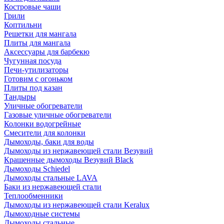
Костровые чаши
Грили
Коптильни
Решетки для мангала
Плиты для мангала
Аксессуары для барбекю
Чугунная посуда
Печи-утилизаторы
Готовим с огоньком
Плиты под казан
Тандыры
Уличные обогреватели
Газовые уличные обогреватели
Колонки водогрейные
Смесители для колонки
Дымоходы, баки для воды
Дымоходы из нержавеющей стали Везувий
Крашенные дымоходы Везувий Black
Дымоходы Schiedel
Дымоходы стальные LAVA
Баки из нержавеющей стали
Теплообменники
Дымоходы из нержавеющей стали Keralux
Дымоходные системы
Дымоходы стальные