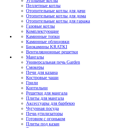
Угольные котлы
Пеллетные котлы
Отопительные котлы для дачи
Отопительные котлы для дома
Отопительные котлы для гаража
Газовые котлы
Комплектующие
Каминные топки
Каминные облицовки
Биокамины KRATKI
Вентиляционные решетки
Мангалы
Универсальная печь Garden
Смокеры
Печи для казана
Костровые чаши
Грили
Коптильни
Решетки для мангала
Плиты для мангала
Аксессуары для барбекю
Чугунная посуда
Печи-утилизаторы
Готовим с огоньком
Плиты под казан