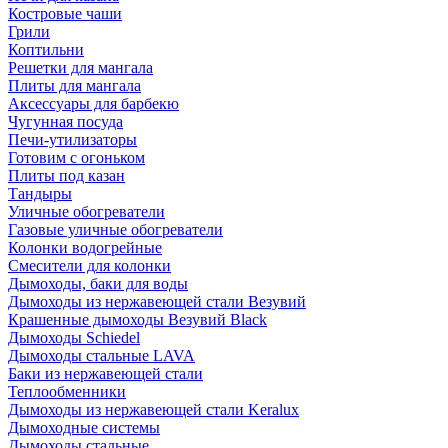
Костровые чаши
Грили
Коптильни
Решетки для мангала
Плиты для мангала
Аксессуары для барбекю
Чугунная посуда
Печи-утилизаторы
Готовим с огоньком
Плиты под казан
Тандыры
Уличные обогреватели
Газовые уличные обогреватели
Колонки водогрейные
Смесители для колонки
Дымоходы, баки для воды
Дымоходы из нержавеющей стали Везувий
Крашенные дымоходы Везувий Black
Дымоходы Schiedel
Дымоходы стальные LAVA
Баки из нержавеющей стали
Теплообменники
Дымоходы из нержавеющей стали Keralux
Дымоходные системы
Дымоходы стальные