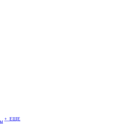
+ ЕЩЕ
ты