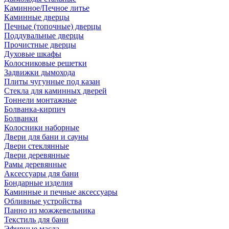
Каминное/Печное литье
Каминные дверцы
Печные (топочные) дверцы
Поддувальные дверцы
Прочистные дверцы
Духовые шкафы
Колосниковые решетки
Задвижки дымохода
Плиты чугунные под казан
Стекла для каминных дверей
Тоннели монтажные
Болванка-кирпич
Болванки
Колосники наборные
Двери для бани и сауны
Двери стеклянные
Двери деревянные
Рамы деревянные
Аксессуары для бани
Бондарные изделия
Каминные и печные аксессуары
Обливные устройства
Панно из можжевельника
Текстиль для бани
Эфирные масла