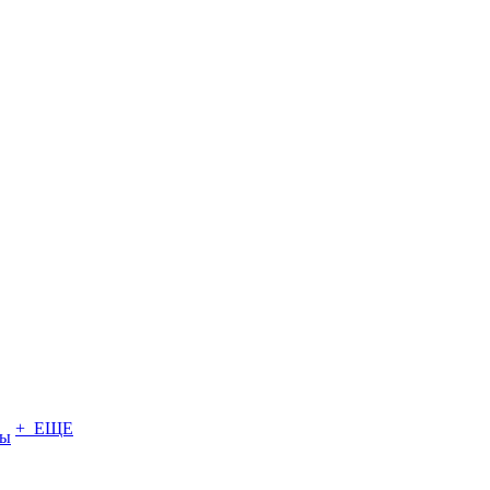
+ ЕЩЕ
ты