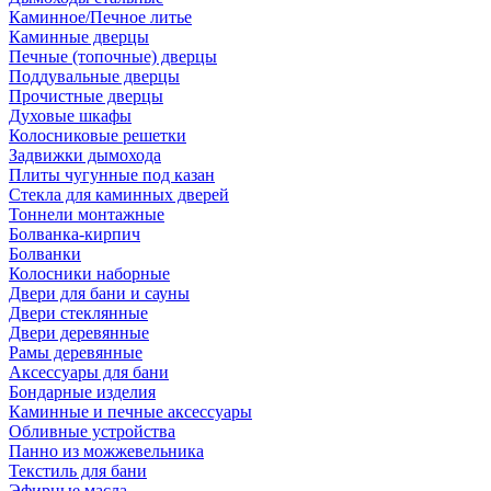
Каминное/Печное литье
Каминные дверцы
Печные (топочные) дверцы
Поддувальные дверцы
Прочистные дверцы
Духовые шкафы
Колосниковые решетки
Задвижки дымохода
Плиты чугунные под казан
Стекла для каминных дверей
Тоннели монтажные
Болванка-кирпич
Болванки
Колосники наборные
Двери для бани и сауны
Двери стеклянные
Двери деревянные
Рамы деревянные
Аксессуары для бани
Бондарные изделия
Каминные и печные аксессуары
Обливные устройства
Панно из можжевельника
Текстиль для бани
Эфирные масла