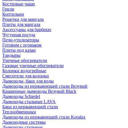
Костровые чаши
Грили
Коптильни
Решетки для мангала
Плиты для мангала
Аксессуары для барбекю
Чугунная посуда
Печи-утилизаторы
Готовим с огоньком
Плиты под казан
Тандыры
Уличные обогреватели
Газовые уличные обогреватели
Колонки водогрейные
Смесители для колонки
Дымоходы, баки для воды
Дымоходы из нержавеющей стали Везувий
Крашенные дымоходы Везувий Black
Дымоходы Schiedel
Дымоходы стальные LAVA
Баки из нержавеющей стали
Теплообменники
Дымоходы из нержавеющей стали Keralux
Дымоходные системы
Дымоходы стальные