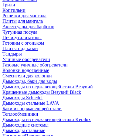
Грили
Коптильни
Решетки для мангала
Плиты для мангала
Аксессуары для барбекю
Чугунная посуда
Печи-утилизаторы
Готовим с огоньком
Плиты под казан
Тандыры
Уличные обогреватели
Газовые уличные обогреватели
Колонки водогрейные
Смесители для колонки
Дымоходы, баки для воды
Дымоходы из нержавеющей стали Везувий
Крашенные дымоходы Везувий Black
Дымоходы Schiedel
Дымоходы стальные LAVA
Баки из нержавеющей стали
Теплообменники
Дымоходы из нержавеющей стали Keralux
Дымоходные системы
Дымоходы стальные
Каминное/Печное литье