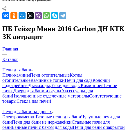
ПБ Гейзер Мини 2016 Carbon ДН КТК
ЗК антрацит
Главная
—
Каталог
—
Печи для бани
Печи-камины
Печи отопительные
Котлы
отопительные
Каминные топки
Печи для сада
Колонки
водогрейные
Дымоходы, баки для воды
Каминное/Печное
литье
Двери для бани и сауны
Аксессуары для
бани
Изоляционные отделочные материалы
Сопутствующие
товары
Стекла для печей
—
Печи для бани на дровах
Электрокаменки
Газовые печи для бани
Чугунные печи для
бани
Печи для бани из нержавейки
Стальные печи для
бани
Банные печи с баком для воды
Печи для бани с закрытой