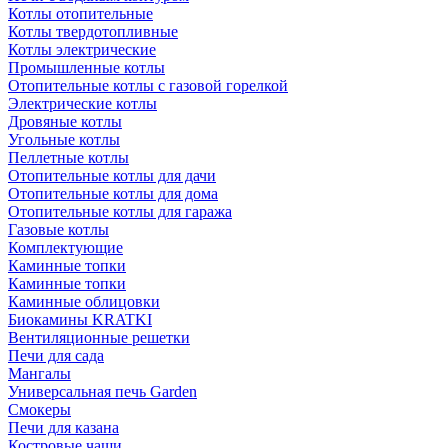
Котлы отопительные
Котлы твердотопливные
Котлы электрические
Промышленные котлы
Отопительные котлы с газовой горелкой
Электрические котлы
Дровяные котлы
Угольные котлы
Пеллетные котлы
Отопительные котлы для дачи
Отопительные котлы для дома
Отопительные котлы для гаража
Газовые котлы
Комплектующие
Каминные топки
Каминные топки
Каминные облицовки
Биокамины KRATKI
Вентиляционные решетки
Печи для сада
Мангалы
Универсальная печь Garden
Смокеры
Печи для казана
Костровые чаши