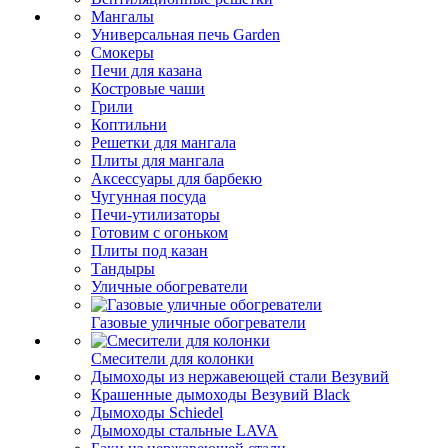
Мангалы
Универсальная печь Garden
Смокеры
Печи для казана
Костровые чаши
Грили
Коптильни
Решетки для мангала
Плиты для мангала
Аксессуары для барбекю
Чугунная посуда
Печи-утилизаторы
Готовим с огоньком
Плиты под казан
Тандыры
Уличные обогреватели
Газовые уличные обогреватели
Смесители для колонки
Дымоходы из нержавеющей стали Везувий
Крашенные дымоходы Везувий Black
Дымоходы Schiedel
Дымоходы стальные LAVA