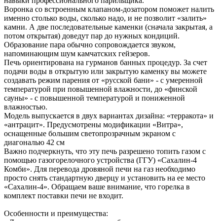
навыки профессионального парильщика.
Воронка со встроенным клапаном-дозатором поможет налить
именно столько воды, сколько надо, и не позволит «залить»
камни. А две последовательные каменки (сначала закрытая, а
потом открытая) доведут пар до нужных кондиций.
Образование пара обычно сопровождается звуком,
напоминающим шум камчатских гейзеров.
Печь ориентирована на гурманов банных процедур. За счет
подачи воды в открытую или закрытую каменку вы можете
создавать режим парения от «русской бани» - с умеренной
температурой при повышенной влажности, до «финской
сауны» - с повышенной температурой и пониженной
влажностью.
Модель выпускается в двух вариантах дизайна: «терракота» и
«антрацит». Предусмотрены модификации «Витра»,
оснащенные большим светопрозрачным экраном с
диагональю 42 см
Важно подчеркнуть, что эту печь разрешено топить газом с
помощью газогорелочного устройства (ГГУ) «Сахалин-4
Комби». Для перевода дровяной печи на газ необходимо
просто снять стандартную дверцу и установить на ее место
«Сахалин-4». Обращаем ваше внимание, что горелка в
комплект поставки печи не входит.
Особенности и преимущества: