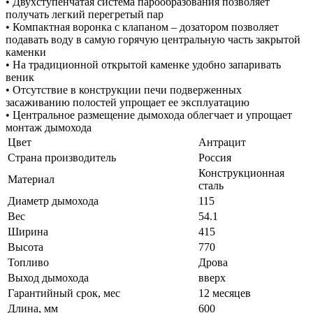
• Двухступенчатая система парообразования позволяет
получать легкий перегретый пар
• Компактная воронка с клапаном – дозатором позволяет
подавать воду в самую горячую центральную часть закрытой
каменки
• На традиционной открытой каменке удобно запаривать
веник
• Отсутствие в конструкции печи подверженных
засаживанию полостей упрощает ее эксплуатацию
• Центральное размещение дымохода облегчает и упрощает
монтаж дымохода
Цвет
Антрацит
Страна производитель
Россия
Конструкционная
Материал
сталь
Диаметр дымохода
115
Вес
54.1
Ширина
415
Высота
770
Топливо
Дрова
Выход дымохода
вверх
Гарантийный срок, мес
12 месяцев
Длина, мм
600