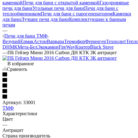
каменкой
Печи для бани с открытой каменкой
Газодровяные
печи для бани
Угольные печи для бани
Печи для бани с
теплообменником
Печи для бани с парогенератором
Каменки
для бани
Лучшие печи для бани
Комплектующие к банным
печам
—
Печи для бани ТМФ
Везувий
Ермак
Астон
Варвара
Термофор
Ферингер
Технолит
Тепл
D
НМК
Мета-Бел
Экокамин
FireWay
Кратер
Black Stove
—
ПБ Гейзер Мини 2016 Carbon ДН КТК ЗК антрацит
В избранное
Сравнить
Артикул:
33001
ТМФ
Характеристики
Цвет
—
Антрацит
Страна производитель