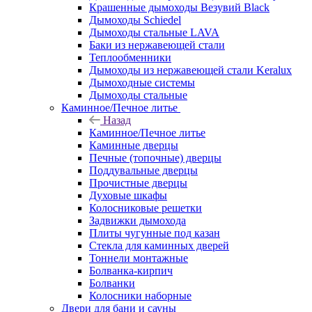
Крашенные дымоходы Везувий Black
Дымоходы Schiedel
Дымоходы стальные LAVA
Баки из нержавеющей стали
Теплообменники
Дымоходы из нержавеющей стали Keralux
Дымоходные системы
Дымоходы стальные
Каминное/Печное литье
Назад
Каминное/Печное литье
Каминные дверцы
Печные (топочные) дверцы
Поддувальные дверцы
Прочистные дверцы
Духовые шкафы
Колосниковые решетки
Задвижки дымохода
Плиты чугунные под казан
Стекла для каминных дверей
Тоннели монтажные
Болванка-кирпич
Болванки
Колосники наборные
Двери для бани и сауны