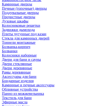
Каминные дверцы
Печные (топочные) дверцы
Поддувальные дверцы
Прочистные дверцы
Духовые шкафы
Колосниковые решетки
Задвижки дымохода
Плиты чугунные под казан
Стекла для каминных дверей
Тоннели монтажные
Болванка-кирпич
Болванки
Колосники наборные
Двери для бани и сауны
Двери стеклянные
Двери деревянные
Рамы деревянные
Аксессуары для бани
Бондарные изделия
Каминные и печные аксессуары
Обливные устройства
Панно из можжевельника
Текстиль для бани
Эфирные масла