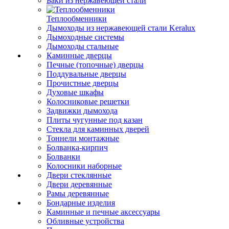
Баки из нержавеющей стали
Теплообменники
Дымоходы из нержавеющей стали Keralux
Дымоходные системы
Дымоходы стальные
Каминные дверцы
Печные (топочные) дверцы
Поддувальные дверцы
Прочистные дверцы
Духовые шкафы
Колосниковые решетки
Задвижки дымохода
Плиты чугунные под казан
Стекла для каминных дверей
Тоннели монтажные
Болванка-кирпич
Болванки
Колосники наборные
Двери стеклянные
Двери деревянные
Рамы деревянные
Бондарные изделия
Каминные и печные аксессуары
Обливные устройства