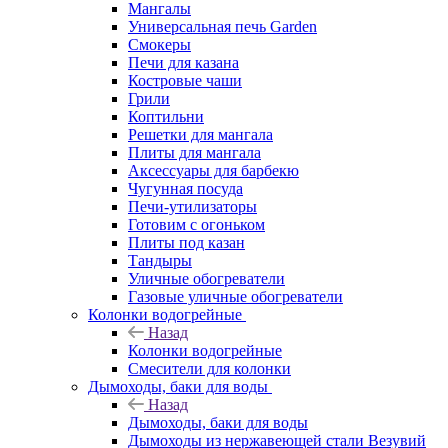
Мангалы
Универсальная печь Garden
Смокеры
Печи для казана
Костровые чаши
Грили
Коптильни
Решетки для мангала
Плиты для мангала
Аксессуары для барбекю
Чугунная посуда
Печи-утилизаторы
Готовим с огоньком
Плиты под казан
Тандыры
Уличные обогреватели
Газовые уличные обогреватели
Колонки водогрейные
Назад
Колонки водогрейные
Смесители для колонки
Дымоходы, баки для воды
Назад
Дымоходы, баки для воды
Дымоходы из нержавеющей стали Везувий