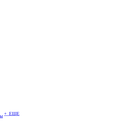
+ ЕЩЕ
ты