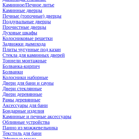
Каминное/Печное литье
Каминные дверцы
Печные (топочные) дверцы
Поддувальные дверцы
Прочистные дверцы
Духовые шкафы
Колосниковые решетки
Задвижки дымохода
Плиты чугунные под казан
Стекла для каминных дверей
Тоннели монтажные
Болванка-кирпич
Болванки
Колосники наборные
Двери для бани и сауны
Двери стеклянные
Двери деревянные
Рамы деревянные
Аксессуары для бани
Бондарные изделия
Каминные и печные аксессуары
Обливные устройства
Панно из можжевельника
Текстиль для бани
Эфирные масла