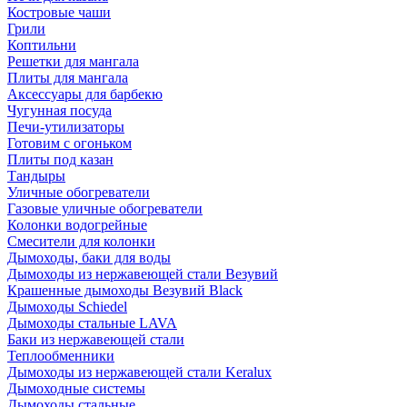
Костровые чаши
Грили
Коптильни
Решетки для мангала
Плиты для мангала
Аксессуары для барбекю
Чугунная посуда
Печи-утилизаторы
Готовим с огоньком
Плиты под казан
Тандыры
Уличные обогреватели
Газовые уличные обогреватели
Колонки водогрейные
Смесители для колонки
Дымоходы, баки для воды
Дымоходы из нержавеющей стали Везувий
Крашенные дымоходы Везувий Black
Дымоходы Schiedel
Дымоходы стальные LAVA
Баки из нержавеющей стали
Теплообменники
Дымоходы из нержавеющей стали Keralux
Дымоходные системы
Дымоходы стальные