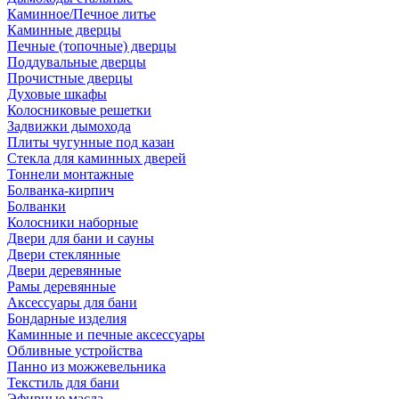
Каминное/Печное литье
Каминные дверцы
Печные (топочные) дверцы
Поддувальные дверцы
Прочистные дверцы
Духовые шкафы
Колосниковые решетки
Задвижки дымохода
Плиты чугунные под казан
Стекла для каминных дверей
Тоннели монтажные
Болванка-кирпич
Болванки
Колосники наборные
Двери для бани и сауны
Двери стеклянные
Двери деревянные
Рамы деревянные
Аксессуары для бани
Бондарные изделия
Каминные и печные аксессуары
Обливные устройства
Панно из можжевельника
Текстиль для бани
Эфирные масла