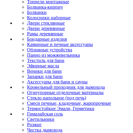
Тоннели монтажные
Болванка-кирпич
Болванки
Колосники наборные
Двери стеклянные
Двери деревянные
Рамы деревянные
Бондарные изделия
Каминные и печные аксессуары
Обливные устройства
Панно из можжевельника
Текстиль для бани
Эфирные масла
Веники для бани
Запарки для бани
Аксессуары для бани и сауны
Кровельный проходник для дымохода
Огнеупорные отделочные материалы
Стекло напольное (под печь)
Смеси печные, кладочные, жаропрочные
Термостойкие Эмали, Герметики
Гималайская соль
Светильники
Розжиг
Чистка дымохода