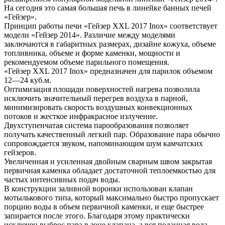
На сегодня это самая большая печь в линейке банных печей
«Гейзер».
Принцип работы печи «Гейзер XXL 2017 Inox» соответствует
модели «Гейзер 2014». Различие между моделями
заключаются в габаритных размерах, дизайне кожуха, объеме
топливника, объеме и форме каменки, мощности и
рекомендуемом объеме парильного помещения.
«Гейзер XXL 2017 Inox» предназначен для парилок объемом
12—24 куб.м.
Оптимизация площади поверхностей нагрева позволила
исключить значительный перегрев воздуха в парной,
минимизировать скорость воздушных конвекционных
потоков и жесткое инфракрасное излучение.
Двухступенчатая система парообразования позволяет
получать качественный легкий пар. Образование пара обычно
сопровождается звуком, напоминающим шум камчатских
гейзеров.
Увеличенная и усиленная двойным сварным швом закрытая
первичная каменка обладает достаточной теплоемкостью для
частых интенсивных подач воды.
В конструкции заливной воронки использован клапан
мотылькового типа, который максимально быстро пропускает
порцию воды в объем первичной каменки, и еще быстрее
запирается после этого. Благодаря этому практически
исключен выброс пара в зоне клапана, а вся поданная вода