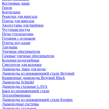
Костровые чаши
Грили
Коптильни
Решетки для мангала
Плиты для мангала
Аксессуары для барбекю
Чугунная посуда
Печи-утилизаторы
Готовим с огоньком
Плиты под казан
Тандыры
Уличные обогреватели
Газовые уличные обогреватели
Колонки водогрейные
Смесители для колонки
Дымоходы, баки для воды
Дымоходы из нержавеющей стали Везувий
Крашенные дымоходы Везувий Black
Дымоходы Schiedel
Дымоходы стальные LAVA
Баки из нержавеющей стали
Теплообменники
Дымоходы из нержавеющей стали Keralux
Дымоходные системы
Дымоходы стальные