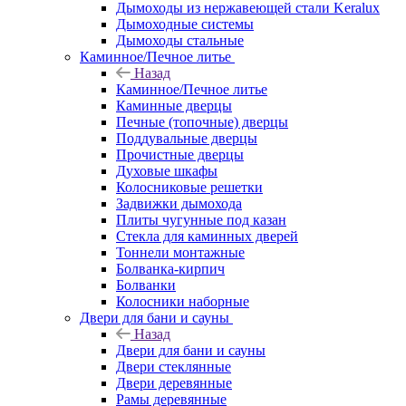
Дымоходы из нержавеющей стали Keralux
Дымоходные системы
Дымоходы стальные
Каминное/Печное литье
Назад
Каминное/Печное литье
Каминные дверцы
Печные (топочные) дверцы
Поддувальные дверцы
Прочистные дверцы
Духовые шкафы
Колосниковые решетки
Задвижки дымохода
Плиты чугунные под казан
Стекла для каминных дверей
Тоннели монтажные
Болванка-кирпич
Болванки
Колосники наборные
Двери для бани и сауны
Назад
Двери для бани и сауны
Двери стеклянные
Двери деревянные
Рамы деревянные