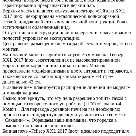
гарантированно превращается в легкий пар.
Верхняя часть внешнего кожуха-конвектора «Гейзера XXL
2017 Inox» декорирована металлической волнообразной
сеткой, придающей столь внушительной конструкции более
эстетичный и облегченный вид.
Отсутствие в конструкции печи подверженных засаживанию
полостей упрощает ее эксплуатацию.
Центральное размещение дымохода облегчает и упрощает его
монтаж.
На текущий момент серийно выпускается модель «Гейзер
XXL 2017 Inox», изготовленная из высоколегированной
жаростойкой коррозионностойкой стали. Модель
представлена модификациями в цвете антрацит и терракота, а
также версией со светопрозрачным экраном «Витра»
диагональю 42 см.
В дальнейшем планируется расширение линейки по моделям
и модификациям.
Важно подчеркнуть, что эту печь разрешено топить газом с
помощью газогорелочного устройства (ГГУ) «Сахалин-4
Комби». Для перевода дровяной печи на газ необходимо
просто снять стандартную дверцу и установить на ее место
«Сахалин-4». Обращаем ваше внимание, что горелка в
комплект поставки печи не входит.
Банная печь «Гейзер XXL 2017 Inox» идеально подходит для