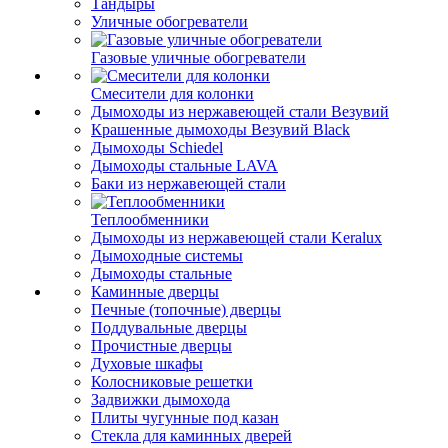
Тандыры
Уличные обогреватели
Газовые уличные обогреватели
Смесители для колонки
Дымоходы из нержавеющей стали Везувий
Крашенные дымоходы Везувий Black
Дымоходы Schiedel
Дымоходы стальные LAVA
Баки из нержавеющей стали
Теплообменники
Дымоходы из нержавеющей стали Keralux
Дымоходные системы
Дымоходы стальные
Каминные дверцы
Печные (топочные) дверцы
Поддувальные дверцы
Прочистные дверцы
Духовые шкафы
Колосниковые решетки
Задвижки дымохода
Плиты чугунные под казан
Стекла для каминных дверей