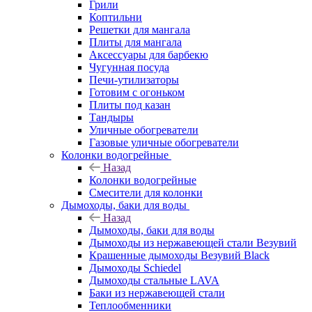
Грили
Коптильни
Решетки для мангала
Плиты для мангала
Аксессуары для барбекю
Чугунная посуда
Печи-утилизаторы
Готовим с огоньком
Плиты под казан
Тандыры
Уличные обогреватели
Газовые уличные обогреватели
Колонки водогрейные
Назад
Колонки водогрейные
Смесители для колонки
Дымоходы, баки для воды
Назад
Дымоходы, баки для воды
Дымоходы из нержавеющей стали Везувий
Крашенные дымоходы Везувий Black
Дымоходы Schiedel
Дымоходы стальные LAVA
Баки из нержавеющей стали
Теплообменники