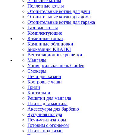
Угольные котлы
Пеллетные котлы
Отопительные котлы для дачи
Отопительные котлы для дома
Отопительные котлы для гаража
Газовые котлы
Комплектующие
Каминные топки
Каминные облицовки
Биокамины KRATKI
Вентиляционные решетки
Мангалы
Универсальная печь Garden
Смокеры
Печи для казана
Костровые чаши
Грили
Коптильни
Решетки для мангала
Плиты для мангала
Аксессуары для барбекю
Чугунная посуда
Печи-утилизаторы
Готовим с огоньком
Плиты под казан