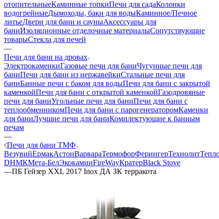
отопительные
Каминные топки
Печи для сада
Колонки
водогрейные
Дымоходы, баки для воды
Каминное/Печное
литье
Двери для бани и сауны
Аксессуары для
бани
Изоляционные отделочные материалы
Сопутствующие
товары
Стекла для печей
—
Печи для бани на дровах
Электрокаменки
Газовые печи для бани
Чугунные печи для
бани
Печи для бани из нержавейки
Стальные печи для
бани
Банные печи с баком для воды
Печи для бани с закрытой
каменкой
Печи для бани с открытой каменкой
Газодровяные
печи для бани
Угольные печи для бани
Печи для бани с
теплообменником
Печи для бани с парогенератором
Каменки
для бани
Лучшие печи для бани
Комплектующие к банным
печам
—
Печи для бани ТМФ
Везувий
Ермак
Астон
Варвара
Термофор
Ферингер
Технолит
Тепл
D
НМК
Мета-Бел
Экокамин
FireWay
Кратер
Black Stove
—
ПБ Гейзер XXL 2017 Inox ДА ЗК терракота