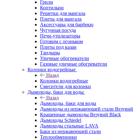
Грили
Коптильни
Решетки для мангала
Плиты для мангала
Аксессуары для барбекю
Чугунная посуда
Печи-утилизаторы
Готовим с огоньком
Плиты под казан
Тандыры
Уличные обогреватели
Газовые уличные обогреватели
Колонки водогрейные
Назад
Колонки водогрейные
Смесители для колонки
Дымоходы, баки для воды
Назад
Дымоходы, баки для воды
Дымоходы из нержавеющей стали Везувий
Крашенные дымоходы Везувий Black
Дымоходы Schiedel
Дымоходы стальные LAVA
Баки из нержавеющей стали
Теплообменники