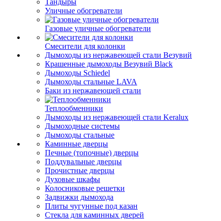
Тандыры
Уличные обогреватели
Газовые уличные обогреватели
Смесители для колонки
Дымоходы из нержавеющей стали Везувий
Крашенные дымоходы Везувий Black
Дымоходы Schiedel
Дымоходы стальные LAVA
Баки из нержавеющей стали
Теплообменники
Дымоходы из нержавеющей стали Keralux
Дымоходные системы
Дымоходы стальные
Каминные дверцы
Печные (топочные) дверцы
Поддувальные дверцы
Прочистные дверцы
Духовые шкафы
Колосниковые решетки
Задвижки дымохода
Плиты чугунные под казан
Стекла для каминных дверей