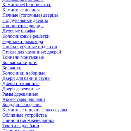
Каминное/Печное литье
Каминные дверцы
Печные (топочные) дверцы
Поддувальные дверцы
Прочистные дверцы
Духовые шкафы
Колосниковые решетки
Задвижки дымохода
Плиты чугунные под казан
Стекла для каминных дверей
Тоннели монтажные
Болванка-кирпич
Болванки
Колосники наборные
Двери для бани и сауны
Двери стеклянные
Двери деревянные
Рамы деревянные
Аксессуары для бани
Бондарные изделия
Каминные и печные аксессуары
Обливные устройства
Панно из можжевельника
Текстиль для бани
Эфирные масла