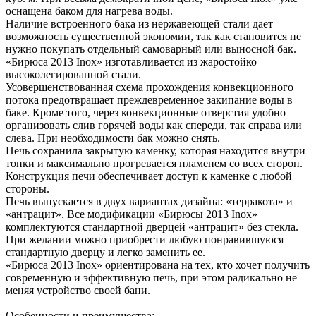
оснащена баком для нагрева воды.
Наличие встроенного бака из нержавеющей стали дает
возможность существенной экономии, так как становится не
нужно покупать отдельный самоварный или выносной бак.
«Бирюса 2013 Inox» изготавливается из жаростойко
высоколегированной стали.
Усовершенствованная схема прохождения конвекционного
потока предотвращает преждевременное закипание воды в
баке. Кроме того, через конвекционные отверстия удобно
организовать слив горячей воды как спереди, так справа или
слева. При необходимости бак можно снять.
Печь сохранила закрытую каменку, которая находится внутри
топки и максимально прогревается пламенем со всех сторон.
Конструкция печи обеспечивает доступ к каменке с любой
стороны.
Печь выпускается в двух вариантах дизайна: «терракота» и
«антрацит». Все модификации «Бирюсы 2013 Inox»
комплектуются стандартной дверцей «антрацит» без стекла.
При желании можно приобрести любую понравившуюся
стандартную дверцу и легко заменить ее.
«Бирюса 2013 Inox» ориентирована на тех, кто хочет получить
современную и эффективную печь, при этом радикально не
меняя устройство своей бани.
Особенности и преимущества: