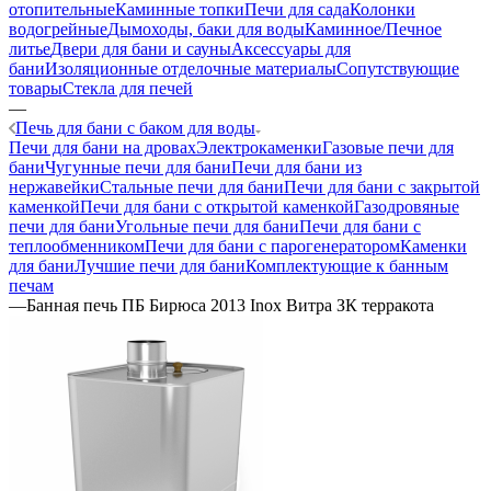
отопительные
Каминные топки
Печи для сада
Колонки
водогрейные
Дымоходы, баки для воды
Каминное/Печное
литье
Двери для бани и сауны
Аксессуары для
бани
Изоляционные отделочные материалы
Сопутствующие
товары
Стекла для печей
—
Печь для бани с баком для воды
Печи для бани на дровах
Электрокаменки
Газовые печи для
бани
Чугунные печи для бани
Печи для бани из
нержавейки
Стальные печи для бани
Печи для бани с закрытой
каменкой
Печи для бани с открытой каменкой
Газодровяные
печи для бани
Угольные печи для бани
Печи для бани с
теплообменником
Печи для бани с парогенератором
Каменки
для бани
Лучшие печи для бани
Комплектующие к банным
печам
—
Банная печь ПБ Бирюса 2013 Inox Витра ЗК терракота