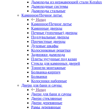
Дымоходы из нержавеющей стали Keralux
Дымоходные системы
Дымоходы стальные
Каминное/Печное литье
Назад
Каминное/Печное литье
Каминные дверцы
Печные (топочные) дверцы
Поддувальные дверцы
Прочистные дверцы
Духовые шкафы
Колосниковые решетки
Задвижки дымохода
Плиты чугунные под казан
Стекла для каминных дверей
Тоннели монтажные
Болванка-кирпич
Болванки
Колосники наборные
Двери для бани и сауны
Назад
Двери для бани и сауны
Двери стеклянные
Двери деревянные
Рамы деревянные