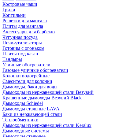
Костровые чаши
Грили
Коптильни
Решетки для мангала
Плиты для мангала
Аксессуары для барбекю
Чугунная посуда
Печи-утилизаторы
Готовим с огоньком
Плиты под казан
Тандыры
Уличные обогреватели
Газовые уличные обогреватели
Колонки водогрейные
Смесители для колонки
Дымоходы, баки для воды
Дымоходы из нержавеющей стали Везувий
Крашенные дымоходы Везувий Black
Дымоходы Schiedel
Дымоходы стальные LAVA
Баки из нержавеющей стали
Теплообменники
Дымоходы из нержавеющей стали Keralux
Дымоходные системы
Дымоходы стальные