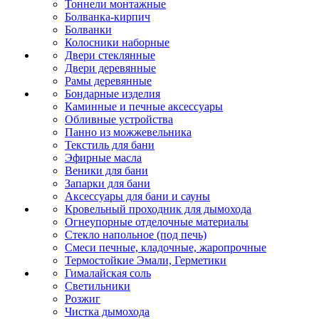
Тоннели монтажные
Болванка-кирпич
Болванки
Колосники наборные
Двери стеклянные
Двери деревянные
Рамы деревянные
Бондарные изделия
Каминные и печные аксессуары
Обливные устройства
Панно из можжевельника
Текстиль для бани
Эфирные масла
Веники для бани
Запарки для бани
Аксессуары для бани и сауны
Кровельный проходник для дымохода
Огнеупорные отделочные материалы
Стекло напольное (под печь)
Смеси печные, кладочные, жаропрочные
Термостойкие Эмали, Герметики
Гималайская соль
Светильники
Розжиг
Чистка дымохода