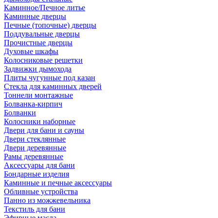
Каминное/Печное литье
Каминные дверцы
Печные (топочные) дверцы
Поддувальные дверцы
Прочистные дверцы
Духовые шкафы
Колосниковые решетки
Задвижки дымохода
Плиты чугунные под казан
Стекла для каминных дверей
Тоннели монтажные
Болванка-кирпич
Болванки
Колосники наборные
Двери для бани и сауны
Двери стеклянные
Двери деревянные
Рамы деревянные
Аксессуары для бани
Бондарные изделия
Каминные и печные аксессуары
Обливные устройства
Панно из можжевельника
Текстиль для бани
Эфирные масла