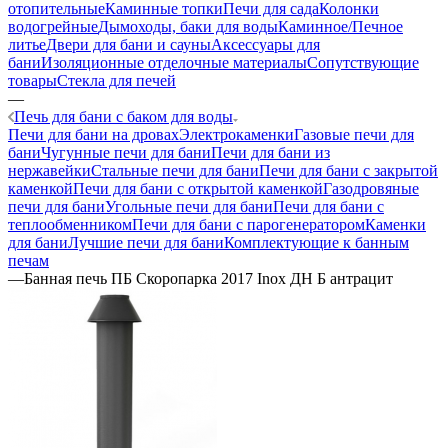
отопительные
Каминные топки
Печи для сада
Колонки
водогрейные
Дымоходы, баки для воды
Каминное/Печное
литье
Двери для бани и сауны
Аксессуары для
бани
Изоляционные отделочные материалы
Сопутствующие
товары
Стекла для печей
—
Печь для бани с баком для воды
Печи для бани на дровах
Электрокаменки
Газовые печи для
бани
Чугунные печи для бани
Печи для бани из
нержавейки
Стальные печи для бани
Печи для бани с закрытой
каменкой
Печи для бани с открытой каменкой
Газодровяные
печи для бани
Угольные печи для бани
Печи для бани с
теплообменником
Печи для бани с парогенератором
Каменки
для бани
Лучшие печи для бани
Комплектующие к банным
печам
—
Банная печь ПБ Скоропарка 2017 Inox ДН Б антрацит