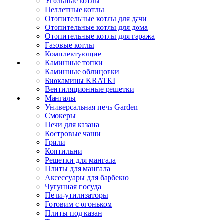
Угольные котлы
Пеллетные котлы
Отопительные котлы для дачи
Отопительные котлы для дома
Отопительные котлы для гаража
Газовые котлы
Комплектующие
Каминные топки
Каминные облицовки
Биокамины KRATKI
Вентиляционные решетки
Мангалы
Универсальная печь Garden
Смокеры
Печи для казана
Костровые чаши
Грили
Коптильни
Решетки для мангала
Плиты для мангала
Аксессуары для барбекю
Чугунная посуда
Печи-утилизаторы
Готовим с огоньком
Плиты под казан