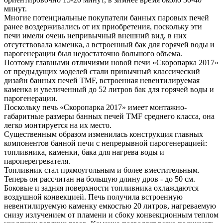
минут.
Многие потенциальные покупатели банных паровых печей
ранее воздерживались от их приобретения, поскольку эти
печи имели очень непривычный внешний вид, в них
отсутствовала каменка, а встроенный бак для горячей воды и
парогенерации был недостаточно большого объема.
Поэтому главными отличиями новой печи «Скоропарка 2017»
от предыдущих моделей стали привычный классический
дизайн банных печей TMF, встроенная невентилируемая
каменка и увеличенный до 52 литров бак для горячей воды и
парогенерации.
Поскольку печь «Скоропарка 2017» имеет монтажно-
габаритные размеры банных печей TMF среднего класса, она
легко монтируется на их место.
Существенным образом изменилась конструкция главных
компонентов банной печи с непрерывной парогенерацией:
топливника, каменки, бака для нагрева воды и
пароперегревателя.
Топливник стал прямоугольным и более вместительным.
Теперь он рассчитан на большую длину дров - до 50 см.
Боковые и задняя поверхности топливника охлаждаются
воздушной конвекцией. Печь получила встроенную
невентилируемую каменку емкостью 20 литров, нагреваемую
снизу излучением от пламени и сбоку конвекционным теплом