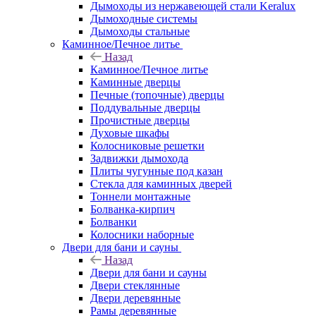
Дымоходы из нержавеющей стали Keralux
Дымоходные системы
Дымоходы стальные
Каминное/Печное литье
Назад
Каминное/Печное литье
Каминные дверцы
Печные (топочные) дверцы
Поддувальные дверцы
Прочистные дверцы
Духовые шкафы
Колосниковые решетки
Задвижки дымохода
Плиты чугунные под казан
Стекла для каминных дверей
Тоннели монтажные
Болванка-кирпич
Болванки
Колосники наборные
Двери для бани и сауны
Назад
Двери для бани и сауны
Двери стеклянные
Двери деревянные
Рамы деревянные