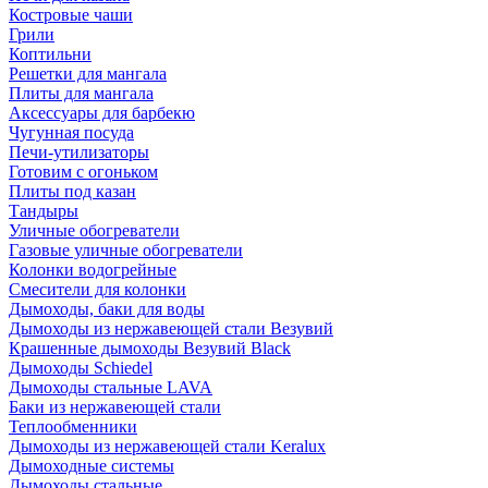
Костровые чаши
Грили
Коптильни
Решетки для мангала
Плиты для мангала
Аксессуары для барбекю
Чугунная посуда
Печи-утилизаторы
Готовим с огоньком
Плиты под казан
Тандыры
Уличные обогреватели
Газовые уличные обогреватели
Колонки водогрейные
Смесители для колонки
Дымоходы, баки для воды
Дымоходы из нержавеющей стали Везувий
Крашенные дымоходы Везувий Black
Дымоходы Schiedel
Дымоходы стальные LAVA
Баки из нержавеющей стали
Теплообменники
Дымоходы из нержавеющей стали Keralux
Дымоходные системы
Дымоходы стальные