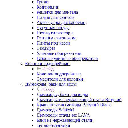
Грили
Коптильни
Решетки для мангала
Плиты для мангала
Аксессуары для барбекю
Чугунная посуда
Печи-утилизаторы
Готовим с огоньком
Плиты под казан
Тандыры
Уличные обогреватели
Газовые уличные обогреватели
Колонки водогрейные
Назад
Колонки водогрейные
Смесители для колонки
Дымоходы, баки для воды
Назад
Дымоходы, баки для воды
Дымоходы из нержавеющей стали Везувий
Крашенные дымоходы Везувий Black
Дымоходы Schiedel
Дымоходы стальные LAVA
Баки из нержавеющей стали
Теплообменники