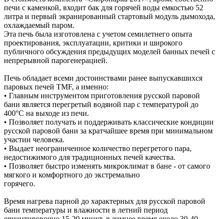
печи с каменкой, входит бак для горячей воды емкостью 52
литра и первый экранированный стартовый модуль дымохода,
охлаждаемый паром.
Эта печь была изготовлена с учетом семилетнего опыта
проектирования, эксплуатации, критики и широкого
публичного обсуждения предыдущих моделей банных печей с
непрерывной парогенерацией.
Печь обладает всеми достоинствами ранее выпускавшихся
паровых печей TMF, а именно:
• Главным инструментом приготовления русской паровой
бани является перегретый водяной пар с температурой до
400°С на выходе из печи.
• Позволяет получать и поддерживать классические кондиции
русской паровой бани за кратчайшее время при минимальном
участии человека.
• Выдает неограниченное количество перегретого пара,
недостижимого для традиционных печей качества.
• Позволяет быстро изменять микроклимат в бане - от самого
мягкого и комфортного до экстремально
горячего.
Время нагрева парной до характерных для русской паровой
бани температуры и влажности в летний период
ориентировочно 15-20 минут, в зимнее время около 30-40