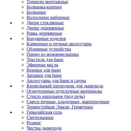
Тоннели монтажные
Болванка-кирпич
Болванки
Колосники наборные
Двери стеклянные
Двери деревянные
Рамы деревянные
Бондарные изделия
Каминные и печные аксессуары
Обливные устройства
Панно из можжевельника
Текстиль для бани
Эфирные масла
Веники для бани
Запарки для бани
Аксессуары для бани и сауны
Кровельный проходник для дымохода
Огнеупорные отделочные материалы
Стекло напольное (под печь)
Смеси печные, кладочные, жаропрочные
Термостойкие Эмали, Герметики
Гималайская соль
Светильники
Розжиг
Чистка дымохода