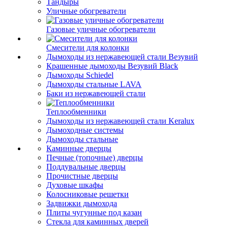
Тандыры
Уличные обогреватели
Газовые уличные обогреватели
Смесители для колонки
Дымоходы из нержавеющей стали Везувий
Крашенные дымоходы Везувий Black
Дымоходы Schiedel
Дымоходы стальные LAVA
Баки из нержавеющей стали
Теплообменники
Дымоходы из нержавеющей стали Keralux
Дымоходные системы
Дымоходы стальные
Каминные дверцы
Печные (топочные) дверцы
Поддувальные дверцы
Прочистные дверцы
Духовые шкафы
Колосниковые решетки
Задвижки дымохода
Плиты чугунные под казан
Стекла для каминных дверей