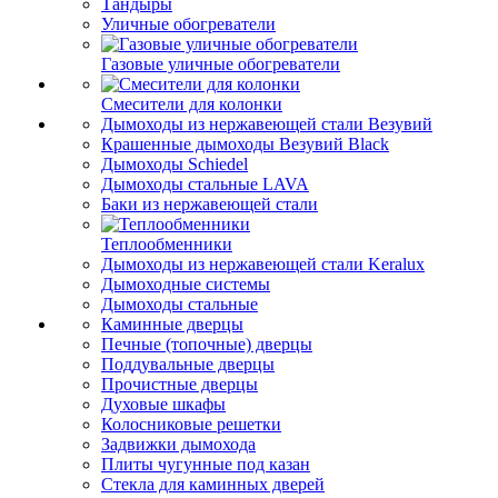
Тандыры
Уличные обогреватели
Газовые уличные обогреватели
Смесители для колонки
Дымоходы из нержавеющей стали Везувий
Крашенные дымоходы Везувий Black
Дымоходы Schiedel
Дымоходы стальные LAVA
Баки из нержавеющей стали
Теплообменники
Дымоходы из нержавеющей стали Keralux
Дымоходные системы
Дымоходы стальные
Каминные дверцы
Печные (топочные) дверцы
Поддувальные дверцы
Прочистные дверцы
Духовые шкафы
Колосниковые решетки
Задвижки дымохода
Плиты чугунные под казан
Стекла для каминных дверей