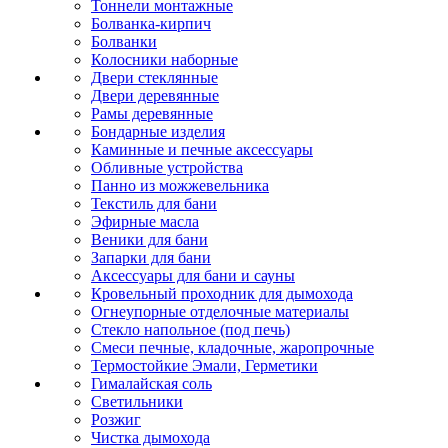
Тоннели монтажные
Болванка-кирпич
Болванки
Колосники наборные
Двери стеклянные
Двери деревянные
Рамы деревянные
Бондарные изделия
Каминные и печные аксессуары
Обливные устройства
Панно из можжевельника
Текстиль для бани
Эфирные масла
Веники для бани
Запарки для бани
Аксессуары для бани и сауны
Кровельный проходник для дымохода
Огнеупорные отделочные материалы
Стекло напольное (под печь)
Смеси печные, кладочные, жаропрочные
Термостойкие Эмали, Герметики
Гималайская соль
Светильники
Розжиг
Чистка дымохода