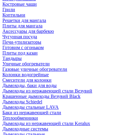
Костровые чаши
Грили
Коптильни
Решетки для мангала
Плиты для мангала
Аксессуары для барбекю
Чугунная посуда
Печи-утилизаторы
Готовим с огоньком
Плиты под казан
Тандыры
Уличные обогреватели
Газовые уличные обогреватели
Колонки водогрейные
Смесители для колонки
Дымоходы, баки для воды
Дымоходы из нержавеющей стали Везувий
Крашенные дымоходы Везувий Black
Дымоходы Schiedel
Дымоходы стальные LAVA
Баки из нержавеющей стали
Теплообменники
Дымоходы из нержавеющей стали Keralux
Дымоходные системы
Дымоходы стальные