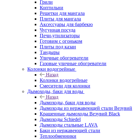
Грили
Коптильни
Решетки для мангала
Плиты для мангала
Аксессуары для барбекю
Чугунная посуда
Печи-утилизаторы
Готовим с огоньком
Плиты под казан
Тандыры
Уличные обогреватели
Газовые уличные обогреватели
Колонки водогрейные
Назад
Колонки водогрейные
Смесители для колонки
Дымоходы, баки для воды
Назад
Дымоходы, баки для воды
Дымоходы из нержавеющей стали Везувий
Крашенные дымоходы Везувий Black
Дымоходы Schiedel
Дымоходы стальные LAVA
Баки из нержавеющей стали
Теплообменники