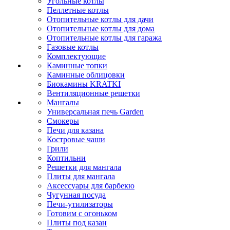
Угольные котлы
Пеллетные котлы
Отопительные котлы для дачи
Отопительные котлы для дома
Отопительные котлы для гаража
Газовые котлы
Комплектующие
Каминные топки
Каминные облицовки
Биокамины KRATKI
Вентиляционные решетки
Мангалы
Универсальная печь Garden
Смокеры
Печи для казана
Костровые чаши
Грили
Коптильни
Решетки для мангала
Плиты для мангала
Аксессуары для барбекю
Чугунная посуда
Печи-утилизаторы
Готовим с огоньком
Плиты под казан