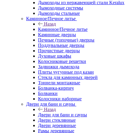
Дымоходы из нержавеющей стали Keralux
Дымоходные системы
Дымоходы стальные
Каминное/Печное литье
Назад
Каминное/Печное литье
Каминные дверцы
Печные (топочные) дверцы
Поддувальные дверцы
Прочистные дверцы
Духовые шкафы
Колосниковые решетки
Задвижки дымохода
Плиты чугунные под казан
Стекла для каминных дверей
Тоннели монтажные
Болванка-кирпич
Болванки
Колосники наборные
Двери для бани и сауны
Назад
Двери для бани и сауны
Двери стеклянные
Двери деревянные
Рамы деревянные