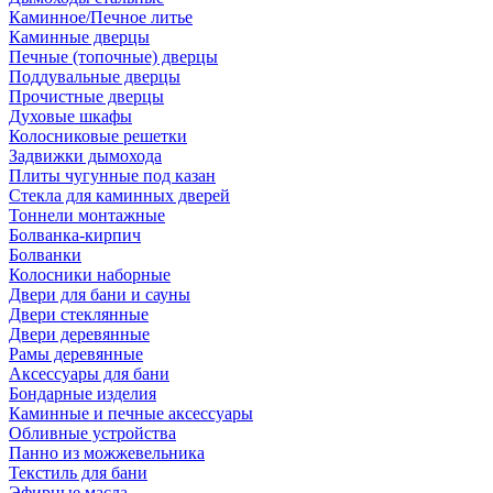
Каминное/Печное литье
Каминные дверцы
Печные (топочные) дверцы
Поддувальные дверцы
Прочистные дверцы
Духовые шкафы
Колосниковые решетки
Задвижки дымохода
Плиты чугунные под казан
Стекла для каминных дверей
Тоннели монтажные
Болванка-кирпич
Болванки
Колосники наборные
Двери для бани и сауны
Двери стеклянные
Двери деревянные
Рамы деревянные
Аксессуары для бани
Бондарные изделия
Каминные и печные аксессуары
Обливные устройства
Панно из можжевельника
Текстиль для бани
Эфирные масла