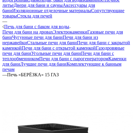
литье
Двери для бани и сауны
Аксессуары для
бани
Изоляционные отделочные материалы
Сопутствующие
товары
Стекла для печей
—
Печь для бани с баком для воды
Печи для бани на дровах
Электрокаменки
Газовые печи для
бани
Чугунные печи для бани
Печи для бани из
нержавейки
Стальные печи для бани
Печи для бани с закрытой
каменкой
Печи для бани с открытой каменкой
Газодровяные
печи для бани
Угольные печи для бани
Печи для бани с
теплообменником
Печи для бани с парогенератором
Каменки
для бани
Лучшие печи для бани
Комплектующие к банным
печам
—
Печь «БЕРЁЗКА» 15 ГАЗ