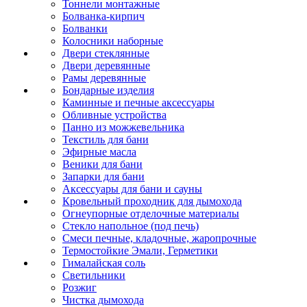
Тоннели монтажные
Болванка-кирпич
Болванки
Колосники наборные
Двери стеклянные
Двери деревянные
Рамы деревянные
Бондарные изделия
Каминные и печные аксессуары
Обливные устройства
Панно из можжевельника
Текстиль для бани
Эфирные масла
Веники для бани
Запарки для бани
Аксессуары для бани и сауны
Кровельный проходник для дымохода
Огнеупорные отделочные материалы
Стекло напольное (под печь)
Смеси печные, кладочные, жаропрочные
Термостойкие Эмали, Герметики
Гималайская соль
Светильники
Розжиг
Чистка дымохода