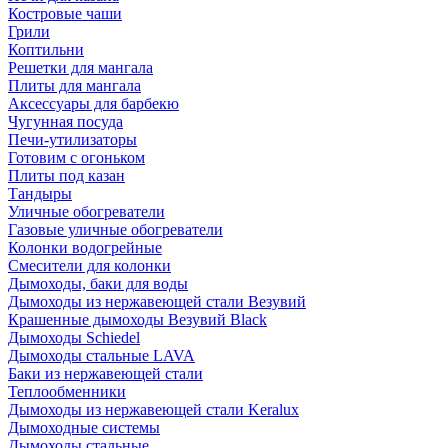
Костровые чаши
Грили
Коптильни
Решетки для мангала
Плиты для мангала
Аксессуары для барбекю
Чугунная посуда
Печи-утилизаторы
Готовим с огоньком
Плиты под казан
Тандыры
Уличные обогреватели
Газовые уличные обогреватели
Колонки водогрейные
Смесители для колонки
Дымоходы, баки для воды
Дымоходы из нержавеющей стали Везувий
Крашенные дымоходы Везувий Black
Дымоходы Schiedel
Дымоходы стальные LAVA
Баки из нержавеющей стали
Теплообменники
Дымоходы из нержавеющей стали Keralux
Дымоходные системы
Дымоходы стальные