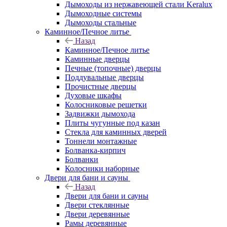
Дымоходы из нержавеющей стали Keralux
Дымоходные системы
Дымоходы стальные
Каминное/Печное литье
Назад
Каминное/Печное литье
Каминные дверцы
Печные (топочные) дверцы
Поддувальные дверцы
Прочистные дверцы
Духовые шкафы
Колосниковые решетки
Задвижки дымохода
Плиты чугунные под казан
Стекла для каминных дверей
Тоннели монтажные
Болванка-кирпич
Болванки
Колосники наборные
Двери для бани и сауны
Назад
Двери для бани и сауны
Двери стеклянные
Двери деревянные
Рамы деревянные