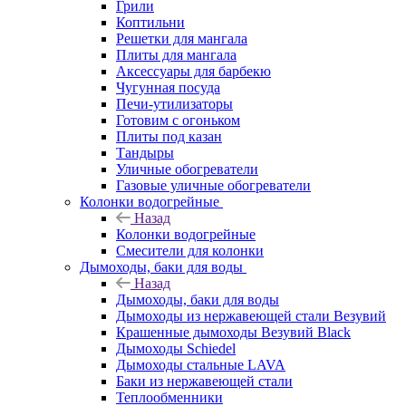
Грили
Коптильни
Решетки для мангала
Плиты для мангала
Аксессуары для барбекю
Чугунная посуда
Печи-утилизаторы
Готовим с огоньком
Плиты под казан
Тандыры
Уличные обогреватели
Газовые уличные обогреватели
Колонки водогрейные
Назад
Колонки водогрейные
Смесители для колонки
Дымоходы, баки для воды
Назад
Дымоходы, баки для воды
Дымоходы из нержавеющей стали Везувий
Крашенные дымоходы Везувий Black
Дымоходы Schiedel
Дымоходы стальные LAVA
Баки из нержавеющей стали
Теплообменники