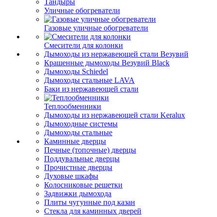
Тандыры
Уличные обогреватели
Газовые уличные обогреватели
Смесители для колонки
Дымоходы из нержавеющей стали Везувий
Крашенные дымоходы Везувий Black
Дымоходы Schiedel
Дымоходы стальные LAVA
Баки из нержавеющей стали
Теплообменники
Дымоходы из нержавеющей стали Keralux
Дымоходные системы
Дымоходы стальные
Каминные дверцы
Печные (топочные) дверцы
Поддувальные дверцы
Прочистные дверцы
Духовые шкафы
Колосниковые решетки
Задвижки дымохода
Плиты чугунные под казан
Стекла для каминных дверей