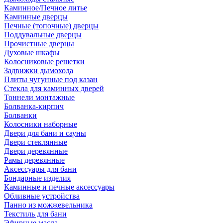
Каминное/Печное литье
Каминные дверцы
Печные (топочные) дверцы
Поддувальные дверцы
Прочистные дверцы
Духовые шкафы
Колосниковые решетки
Задвижки дымохода
Плиты чугунные под казан
Стекла для каминных дверей
Тоннели монтажные
Болванка-кирпич
Болванки
Колосники наборные
Двери для бани и сауны
Двери стеклянные
Двери деревянные
Рамы деревянные
Аксессуары для бани
Бондарные изделия
Каминные и печные аксессуары
Обливные устройства
Панно из можжевельника
Текстиль для бани
Эфирные масла