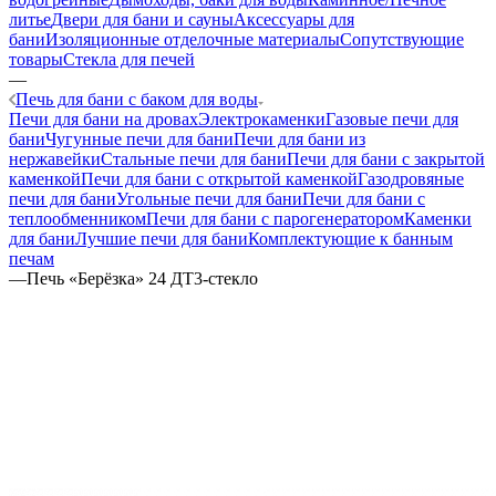
литье
Двери для бани и сауны
Аксессуары для
бани
Изоляционные отделочные материалы
Сопутствующие
товары
Стекла для печей
—
Печь для бани с баком для воды
Печи для бани на дровах
Электрокаменки
Газовые печи для
бани
Чугунные печи для бани
Печи для бани из
нержавейки
Стальные печи для бани
Печи для бани с закрытой
каменкой
Печи для бани с открытой каменкой
Газодровяные
печи для бани
Угольные печи для бани
Печи для бани с
теплообменником
Печи для бани с парогенератором
Каменки
для бани
Лучшие печи для бани
Комплектующие к банным
печам
—
Печь «Берёзка» 24 ДТ3-стекло