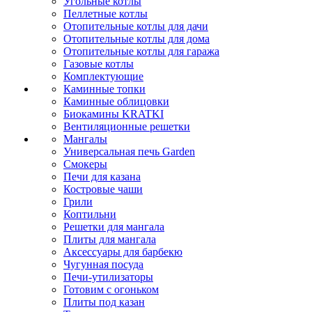
Угольные котлы
Пеллетные котлы
Отопительные котлы для дачи
Отопительные котлы для дома
Отопительные котлы для гаража
Газовые котлы
Комплектующие
Каминные топки
Каминные облицовки
Биокамины KRATKI
Вентиляционные решетки
Мангалы
Универсальная печь Garden
Смокеры
Печи для казана
Костровые чаши
Грили
Коптильни
Решетки для мангала
Плиты для мангала
Аксессуары для барбекю
Чугунная посуда
Печи-утилизаторы
Готовим с огоньком
Плиты под казан