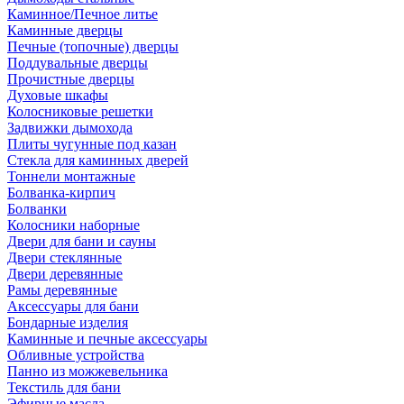
Каминное/Печное литье
Каминные дверцы
Печные (топочные) дверцы
Поддувальные дверцы
Прочистные дверцы
Духовые шкафы
Колосниковые решетки
Задвижки дымохода
Плиты чугунные под казан
Стекла для каминных дверей
Тоннели монтажные
Болванка-кирпич
Болванки
Колосники наборные
Двери для бани и сауны
Двери стеклянные
Двери деревянные
Рамы деревянные
Аксессуары для бани
Бондарные изделия
Каминные и печные аксессуары
Обливные устройства
Панно из можжевельника
Текстиль для бани
Эфирные масла