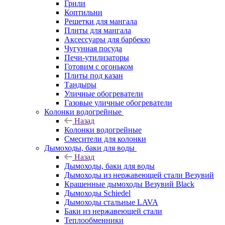
Грили
Коптильни
Решетки для мангала
Плиты для мангала
Аксессуары для барбекю
Чугунная посуда
Печи-утилизаторы
Готовим с огоньком
Плиты под казан
Тандыры
Уличные обогреватели
Газовые уличные обогреватели
Колонки водогрейные
Назад
Колонки водогрейные
Смесители для колонки
Дымоходы, баки для воды
Назад
Дымоходы, баки для воды
Дымоходы из нержавеющей стали Везувий
Крашенные дымоходы Везувий Black
Дымоходы Schiedel
Дымоходы стальные LAVA
Баки из нержавеющей стали
Теплообменники