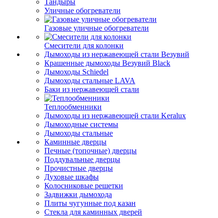
Тандыры
Уличные обогреватели
Газовые уличные обогреватели
Смесители для колонки
Дымоходы из нержавеющей стали Везувий
Крашенные дымоходы Везувий Black
Дымоходы Schiedel
Дымоходы стальные LAVA
Баки из нержавеющей стали
Теплообменники
Дымоходы из нержавеющей стали Keralux
Дымоходные системы
Дымоходы стальные
Каминные дверцы
Печные (топочные) дверцы
Поддувальные дверцы
Прочистные дверцы
Духовые шкафы
Колосниковые решетки
Задвижки дымохода
Плиты чугунные под казан
Стекла для каминных дверей