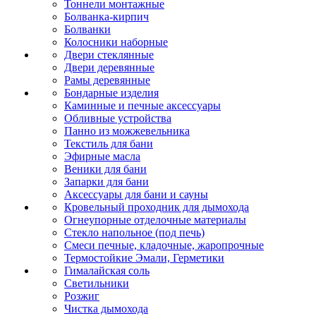
Тоннели монтажные
Болванка-кирпич
Болванки
Колосники наборные
Двери стеклянные
Двери деревянные
Рамы деревянные
Бондарные изделия
Каминные и печные аксессуары
Обливные устройства
Панно из можжевельника
Текстиль для бани
Эфирные масла
Веники для бани
Запарки для бани
Аксессуары для бани и сауны
Кровельный проходник для дымохода
Огнеупорные отделочные материалы
Стекло напольное (под печь)
Смеси печные, кладочные, жаропрочные
Термостойкие Эмали, Герметики
Гималайская соль
Светильники
Розжиг
Чистка дымохода