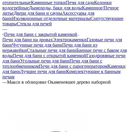
отопительные
Каминные топки
Печи для сада
Колонки
водогрейные
Дымоходы, баки для воды
Каминное/Печное
литье
Двери для бани и сауны
Аксессуары для
бани
Изоляционные отделочные материалы
Сопутствующие
товары
Стекла для печей
—
Печи для бани с закрытой каменкой
Печи для бани на дровах
Электрокаменки
Газовые печи для
бани
Чугунные печи для бани
Печи для бани из
нержавейки
Стальные печи для бани
Банные печи с баком для
воды
Печи для бани с открытой каменкой
Газодровяные печи
для бани
Угольные печи для бани
Печи для бани с
теплообменником
Печи для бани с парогенератором
Каменки
для бани
Лучшие печи для бани
Комплектующие к банным
печам
—
Макси в облицовке Окаменевшее дерево наборной