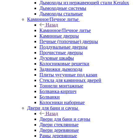
Дымоходы из нержавеющей стали Keralux
Дымоходные системы
Дымоходы стальные
Каминное/Печное литье
Назад
Каминное/Печное литье
Каминные дверцы
Печные (топочные) дверцы
Поддувальные дверцы
Прочистные дверцы
Духовые шкафы
Колосниковые решетки
Задвижки дымохода
Плиты чугунные под казан
Стекла для каминных дверей
Тоннели монтажные
Болванка-кирпич
Болванки
Колосники наборные
Двери для бани и сауны
Назад
Двери для бани и сауны
Двери стеклянные
Двери деревянные
Рамы деревянные