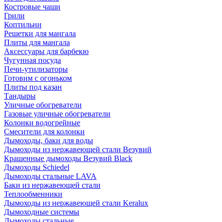
Костровые чаши
Грили
Коптильни
Решетки для мангала
Плиты для мангала
Аксессуары для барбекю
Чугунная посуда
Печи-утилизаторы
Готовим с огоньком
Плиты под казан
Тандыры
Уличные обогреватели
Газовые уличные обогреватели
Колонки водогрейные
Смесители для колонки
Дымоходы, баки для воды
Дымоходы из нержавеющей стали Везувий
Крашенные дымоходы Везувий Black
Дымоходы Schiedel
Дымоходы стальные LAVA
Баки из нержавеющей стали
Теплообменники
Дымоходы из нержавеющей стали Keralux
Дымоходные системы
Дымоходы стальные