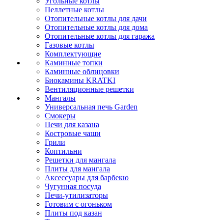
Угольные котлы
Пеллетные котлы
Отопительные котлы для дачи
Отопительные котлы для дома
Отопительные котлы для гаража
Газовые котлы
Комплектующие
Каминные топки
Каминные облицовки
Биокамины KRATKI
Вентиляционные решетки
Мангалы
Универсальная печь Garden
Смокеры
Печи для казана
Костровые чаши
Грили
Коптильни
Решетки для мангала
Плиты для мангала
Аксессуары для барбекю
Чугунная посуда
Печи-утилизаторы
Готовим с огоньком
Плиты под казан