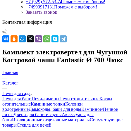
+7 (929) 572-53-74
Поможем с выбором!
+74993917131
Поможем с выбором!
Заказать звонок
Контактная информация
Комплект электровертел для Чугунной
Костровой чаши Fantastic Ø 700 Люкс
Главная
—
Каталог
—
Печи для сада
Печи для бани
Печи-камины
Печи отопительные
Котлы
отопительные
Каминные топки
Колонки
водогрейные
Дымоходы, баки для воды
Каминное/Печное
литье
Двери для бани и сауны
Аксессуары для
бани
Изоляционные отделочные материалы
Сопутствующие
товары
Стекла для печей
—