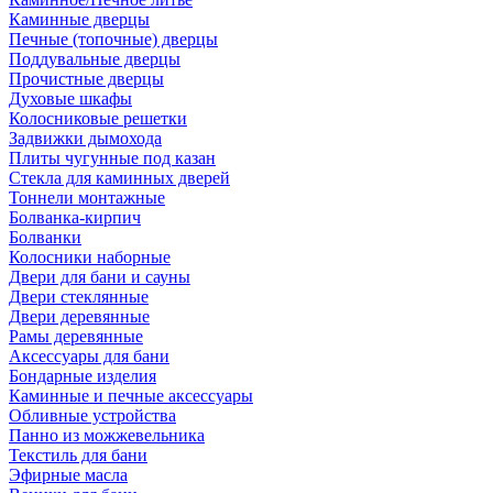
Каминные дверцы
Печные (топочные) дверцы
Поддувальные дверцы
Прочистные дверцы
Духовые шкафы
Колосниковые решетки
Задвижки дымохода
Плиты чугунные под казан
Стекла для каминных дверей
Тоннели монтажные
Болванка-кирпич
Болванки
Колосники наборные
Двери для бани и сауны
Двери стеклянные
Двери деревянные
Рамы деревянные
Аксессуары для бани
Бондарные изделия
Каминные и печные аксессуары
Обливные устройства
Панно из можжевельника
Текстиль для бани
Эфирные масла