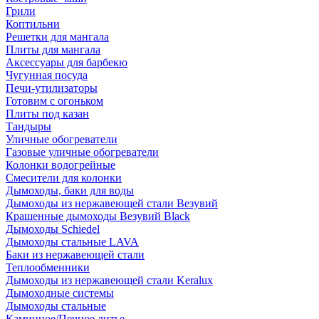
Грили
Коптильни
Решетки для мангала
Плиты для мангала
Аксессуары для барбекю
Чугунная посуда
Печи-утилизаторы
Готовим с огоньком
Плиты под казан
Тандыры
Уличные обогреватели
Газовые уличные обогреватели
Колонки водогрейные
Смесители для колонки
Дымоходы, баки для воды
Дымоходы из нержавеющей стали Везувий
Крашенные дымоходы Везувий Black
Дымоходы Schiedel
Дымоходы стальные LAVA
Баки из нержавеющей стали
Теплообменники
Дымоходы из нержавеющей стали Keralux
Дымоходные системы
Дымоходы стальные
Каминное/Печное литье