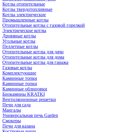
Котлы отопительные
Котлы твердотопливные
Котлы электрические
Промышленные котлы
Отопительные котлы с газовой горелкой
Электрические котлы
Дровяные котлы
Угольные котлы
Пеллетные котлы
Отопительные котлы для дачи
Отопительные котлы для дома
Отопительные котлы для гаража
Газовые котлы
Комплектующие
Каминные топки
Каминные топки
Каминные облицовки
Биокамины KRATKI
Вентиляционные решетки
Печи для сада
Мангалы
Универсальная печь Garden
Смокеры
Печи для казана
Костровые чаши