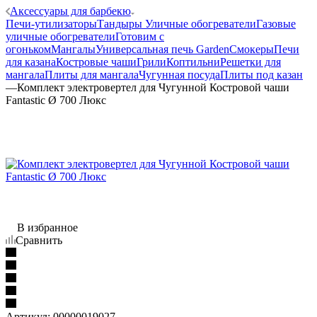
Аксессуары для барбекю
Печи-утилизаторы
Тандыры
Уличные обогреватели
Газовые
уличные обогреватели
Готовим с
огоньком
Мангалы
Универсальная печь Garden
Смокеры
Печи
для казана
Костровые чаши
Грили
Коптильни
Решетки для
мангала
Плиты для мангала
Чугунная посуда
Плиты под казан
—
Комплект электровертел для Чугунной Костровой чаши
Fantastic Ø 700 Люкс
В избранное
Сравнить
Артикул:
00000019027