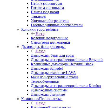
Печи-утилизаторы
Готовим с огоньком
Плиты под казан
Тандыры
Уличные обогреватели
Газовые уличные обогреватели
Колонки водогрейные
Назад
Колонки водогрейные
Смесители для колонки
Дымоходы, баки для воды
Назад
Дымоходы, баки для воды
Дымоходы из нержавеющей стали Везувий
Крашенные дымоходы Везувий Black
Дымоходы Schiedel
Дымоходы стальные LAVA
Баки из нержавеющей стали
Теплообменники
Дымоходы из нержавеющей стали Keralux
Дымоходные системы
Дымоходы стальные
Каминное/Печное литье
Назад
Каминное/Печное литье