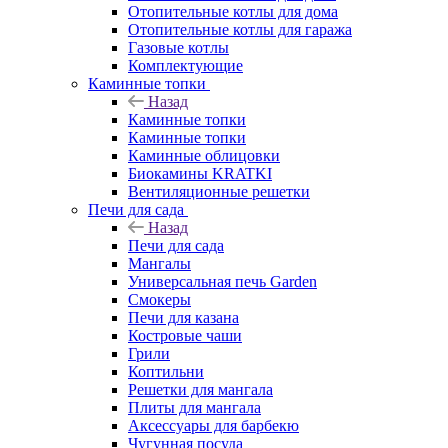
Отопительные котлы для дома
Отопительные котлы для гаража
Газовые котлы
Комплектующие
Каминные топки
Назад
Каминные топки
Каминные топки
Каминные облицовки
Биокамины KRATKI
Вентиляционные решетки
Печи для сада
Назад
Печи для сада
Мангалы
Универсальная печь Garden
Смокеры
Печи для казана
Костровые чаши
Грили
Коптильни
Решетки для мангала
Плиты для мангала
Аксессуары для барбекю
Чугунная посуда