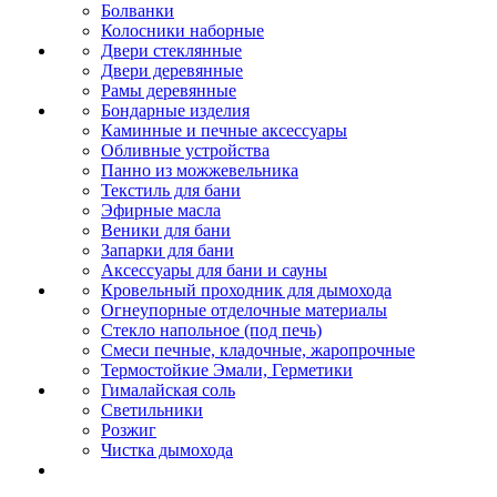
Болванки
Колосники наборные
Двери стеклянные
Двери деревянные
Рамы деревянные
Бондарные изделия
Каминные и печные аксессуары
Обливные устройства
Панно из можжевельника
Текстиль для бани
Эфирные масла
Веники для бани
Запарки для бани
Аксессуары для бани и сауны
Кровельный проходник для дымохода
Огнеупорные отделочные материалы
Стекло напольное (под печь)
Смеси печные, кладочные, жаропрочные
Термостойкие Эмали, Герметики
Гималайская соль
Светильники
Розжиг
Чистка дымохода