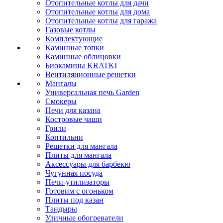
Отопительные котлы для дачи
Отопительные котлы для дома
Отопительные котлы для гаража
Газовые котлы
Комплектующие
Каминные топки
Каминные облицовки
Биокамины KRATKI
Вентиляционные решетки
Мангалы
Универсальная печь Garden
Смокеры
Печи для казана
Костровые чаши
Грили
Коптильни
Решетки для мангала
Плиты для мангала
Аксессуары для барбекю
Чугунная посуда
Печи-утилизаторы
Готовим с огоньком
Плиты под казан
Тандыры
Уличные обогреватели