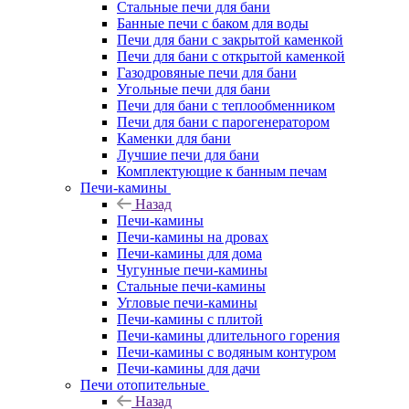
Стальные печи для бани
Банные печи с баком для воды
Печи для бани с закрытой каменкой
Печи для бани с открытой каменкой
Газодровяные печи для бани
Угольные печи для бани
Печи для бани с теплообменником
Печи для бани с парогенератором
Каменки для бани
Лучшие печи для бани
Комплектующие к банным печам
Печи-камины
Назад
Печи-камины
Печи-камины на дровах
Печи-камины для дома
Чугунные печи-камины
Стальные печи-камины
Угловые печи-камины
Печи-камины с плитой
Печи-камины длительного горения
Печи-камины с водяным контуром
Печи-камины для дачи
Печи отопительные
Назад