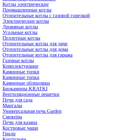
Котлы электрические
Промышленные котлы
Отопительные котлы с газовой горелкой
Электрические котлы
Дровяные котлы
Угольные котлы
Пеллетные котлы
Отопительные котлы для дачи
Отопительные котлы для дома
Отопительные котлы для гаража
Газовые котлы
Комплектующие
Каминные топки
Каминные топки
Каминные облицовки
Биокамины KRATKI
Вентиляционные решетки
Печи для сада
Мангалы
Универсальная печь Garden
Смокеры
Печи для казана
Костровые чаши
Грили
Коптильни