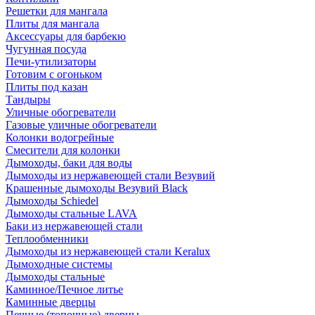
Решетки для мангала
Плиты для мангала
Аксессуары для барбекю
Чугунная посуда
Печи-утилизаторы
Готовим с огоньком
Плиты под казан
Тандыры
Уличные обогреватели
Газовые уличные обогреватели
Колонки водогрейные
Смесители для колонки
Дымоходы, баки для воды
Дымоходы из нержавеющей стали Везувий
Крашенные дымоходы Везувий Black
Дымоходы Schiedel
Дымоходы стальные LAVA
Баки из нержавеющей стали
Теплообменники
Дымоходы из нержавеющей стали Keralux
Дымоходные системы
Дымоходы стальные
Каминное/Печное литье
Каминные дверцы
Печные (топочные) дверцы