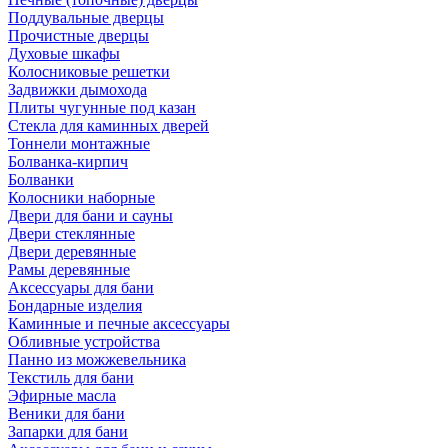
Поддувальные дверцы
Прочистные дверцы
Духовые шкафы
Колосниковые решетки
Задвижки дымохода
Плиты чугунные под казан
Стекла для каминных дверей
Тоннели монтажные
Болванка-кирпич
Болванки
Колосники наборные
Двери для бани и сауны
Двери стеклянные
Двери деревянные
Рамы деревянные
Аксессуары для бани
Бондарные изделия
Каминные и печные аксессуары
Обливные устройства
Панно из можжевельника
Текстиль для бани
Эфирные масла
Веники для бани
Запарки для бани