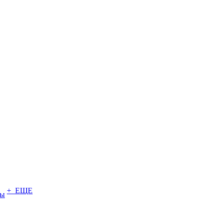
+ ЕЩЕ
ты