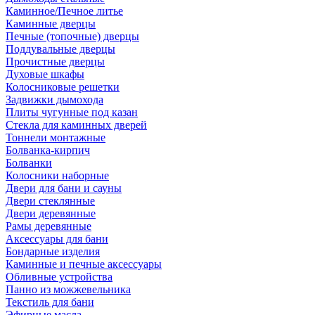
Каминное/Печное литье
Каминные дверцы
Печные (топочные) дверцы
Поддувальные дверцы
Прочистные дверцы
Духовые шкафы
Колосниковые решетки
Задвижки дымохода
Плиты чугунные под казан
Стекла для каминных дверей
Тоннели монтажные
Болванка-кирпич
Болванки
Колосники наборные
Двери для бани и сауны
Двери стеклянные
Двери деревянные
Рамы деревянные
Аксессуары для бани
Бондарные изделия
Каминные и печные аксессуары
Обливные устройства
Панно из можжевельника
Текстиль для бани
Эфирные масла