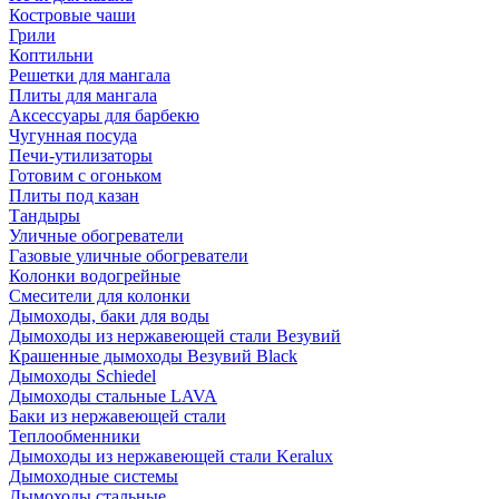
Костровые чаши
Грили
Коптильни
Решетки для мангала
Плиты для мангала
Аксессуары для барбекю
Чугунная посуда
Печи-утилизаторы
Готовим с огоньком
Плиты под казан
Тандыры
Уличные обогреватели
Газовые уличные обогреватели
Колонки водогрейные
Смесители для колонки
Дымоходы, баки для воды
Дымоходы из нержавеющей стали Везувий
Крашенные дымоходы Везувий Black
Дымоходы Schiedel
Дымоходы стальные LAVA
Баки из нержавеющей стали
Теплообменники
Дымоходы из нержавеющей стали Keralux
Дымоходные системы
Дымоходы стальные