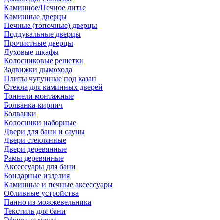
Каминное/Печное литье
Каминные дверцы
Печные (топочные) дверцы
Поддувальные дверцы
Прочистные дверцы
Духовые шкафы
Колосниковые решетки
Задвижки дымохода
Плиты чугунные под казан
Стекла для каминных дверей
Тоннели монтажные
Болванка-кирпич
Болванки
Колосники наборные
Двери для бани и сауны
Двери стеклянные
Двери деревянные
Рамы деревянные
Аксессуары для бани
Бондарные изделия
Каминные и печные аксессуары
Обливные устройства
Панно из можжевельника
Текстиль для бани
Эфирные масла