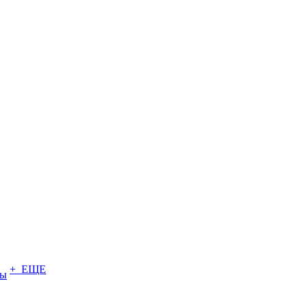
+ ЕЩЕ
ты