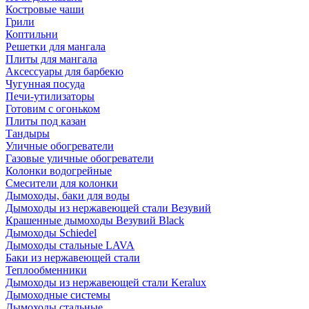
Костровые чаши
Грили
Коптильни
Решетки для мангала
Плиты для мангала
Аксессуары для барбекю
Чугунная посуда
Печи-утилизаторы
Готовим с огоньком
Плиты под казан
Тандыры
Уличные обогреватели
Газовые уличные обогреватели
Колонки водогрейные
Смесители для колонки
Дымоходы, баки для воды
Дымоходы из нержавеющей стали Везувий
Крашенные дымоходы Везувий Black
Дымоходы Schiedel
Дымоходы стальные LAVA
Баки из нержавеющей стали
Теплообменники
Дымоходы из нержавеющей стали Keralux
Дымоходные системы
Дымоходы стальные