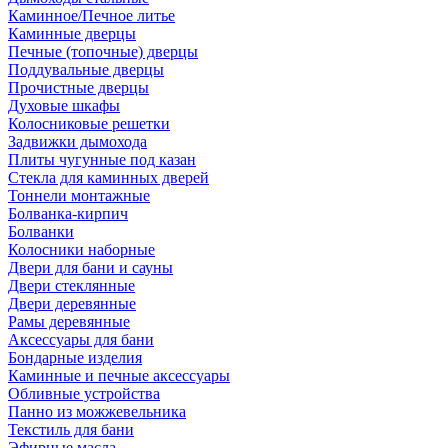
Каминное/Печное литье
Каминные дверцы
Печные (топочные) дверцы
Поддувальные дверцы
Прочистные дверцы
Духовые шкафы
Колосниковые решетки
Задвижки дымохода
Плиты чугунные под казан
Стекла для каминных дверей
Тоннели монтажные
Болванка-кирпич
Болванки
Колосники наборные
Двери для бани и сауны
Двери стеклянные
Двери деревянные
Рамы деревянные
Аксессуары для бани
Бондарные изделия
Каминные и печные аксессуары
Обливные устройства
Панно из можжевельника
Текстиль для бани
Эфирные масла