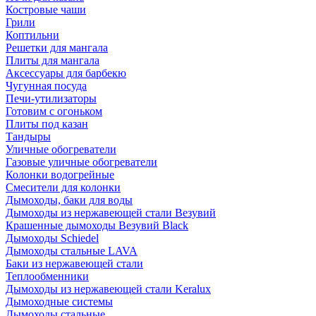
Костровые чаши
Грили
Коптильни
Решетки для мангала
Плиты для мангала
Аксессуары для барбекю
Чугунная посуда
Печи-утилизаторы
Готовим с огоньком
Плиты под казан
Тандыры
Уличные обогреватели
Газовые уличные обогреватели
Колонки водогрейные
Смесители для колонки
Дымоходы, баки для воды
Дымоходы из нержавеющей стали Везувий
Крашенные дымоходы Везувий Black
Дымоходы Schiedel
Дымоходы стальные LAVA
Баки из нержавеющей стали
Теплообменники
Дымоходы из нержавеющей стали Keralux
Дымоходные системы
Дымоходы стальные