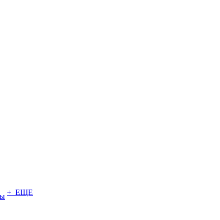
+ ЕЩЕ
ты