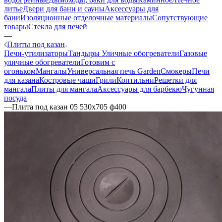
литье
Двери для бани и сауны
Аксессуары для
бани
Изоляционные отделочные материалы
Сопутствующие
товары
Стекла для печей
—
Плиты под казан
Печи-утилизаторы
Тандыры
Уличные обогреватели
Газовые
уличные обогреватели
Готовим с
огоньком
Мангалы
Универсальная печь Garden
Смокеры
Печи
для казана
Костровые чаши
Грили
Коптильни
Решетки для
мангала
Плиты для мангала
Аксессуары для барбекю
Чугунная
посуда
—
Плита под казан 05 530х705 ф400