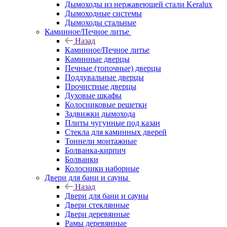
Дымоходы из нержавеющей стали Keralux
Дымоходные системы
Дымоходы стальные
Каминное/Печное литье
Назад
Каминное/Печное литье
Каминные дверцы
Печные (топочные) дверцы
Поддувальные дверцы
Прочистные дверцы
Духовые шкафы
Колосниковые решетки
Задвижки дымохода
Плиты чугунные под казан
Стекла для каминных дверей
Тоннели монтажные
Болванка-кирпич
Болванки
Колосники наборные
Двери для бани и сауны
Назад
Двери для бани и сауны
Двери стеклянные
Двери деревянные
Рамы деревянные