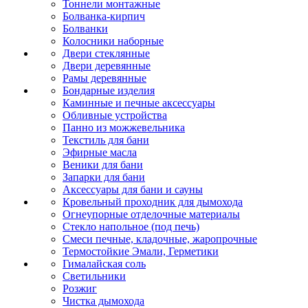
Тоннели монтажные
Болванка-кирпич
Болванки
Колосники наборные
Двери стеклянные
Двери деревянные
Рамы деревянные
Бондарные изделия
Каминные и печные аксессуары
Обливные устройства
Панно из можжевельника
Текстиль для бани
Эфирные масла
Веники для бани
Запарки для бани
Аксессуары для бани и сауны
Кровельный проходник для дымохода
Огнеупорные отделочные материалы
Стекло напольное (под печь)
Смеси печные, кладочные, жаропрочные
Термостойкие Эмали, Герметики
Гималайская соль
Светильники
Розжиг
Чистка дымохода