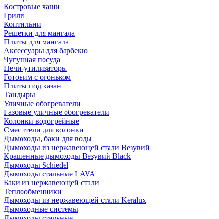
Костровые чаши
Грили
Коптильни
Решетки для мангала
Плиты для мангала
Аксессуары для барбекю
Чугунная посуда
Печи-утилизаторы
Готовим с огоньком
Плиты под казан
Тандыры
Уличные обогреватели
Газовые уличные обогреватели
Колонки водогрейные
Смесители для колонки
Дымоходы, баки для воды
Дымоходы из нержавеющей стали Везувий
Крашенные дымоходы Везувий Black
Дымоходы Schiedel
Дымоходы стальные LAVA
Баки из нержавеющей стали
Теплообменники
Дымоходы из нержавеющей стали Keralux
Дымоходные системы
Дымоходы стальные