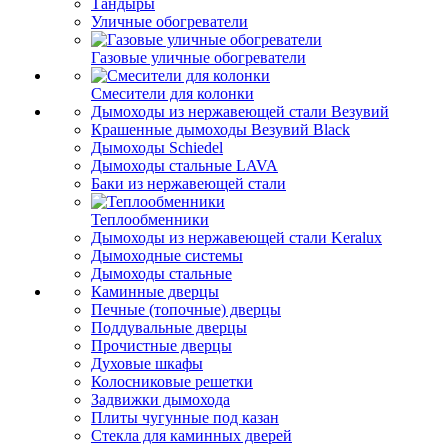
Тандыры
Уличные обогреватели
Газовые уличные обогреватели
Смесители для колонки
Дымоходы из нержавеющей стали Везувий
Крашенные дымоходы Везувий Black
Дымоходы Schiedel
Дымоходы стальные LAVA
Баки из нержавеющей стали
Теплообменники
Дымоходы из нержавеющей стали Keralux
Дымоходные системы
Дымоходы стальные
Каминные дверцы
Печные (топочные) дверцы
Поддувальные дверцы
Прочистные дверцы
Духовые шкафы
Колосниковые решетки
Задвижки дымохода
Плиты чугунные под казан
Стекла для каминных дверей