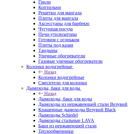
Грили
Коптильни
Решетки для мангала
Плиты для мангала
Аксессуары для барбекю
Чугунная посуда
Печи-утилизаторы
Готовим с огоньком
Плиты под казан
Тандыры
Уличные обогреватели
Газовые уличные обогреватели
Колонки водогрейные
Назад
Колонки водогрейные
Смесители для колонки
Дымоходы, баки для воды
Назад
Дымоходы, баки для воды
Дымоходы из нержавеющей стали Везувий
Крашенные дымоходы Везувий Black
Дымоходы Schiedel
Дымоходы стальные LAVA
Баки из нержавеющей стали
Теплообменники