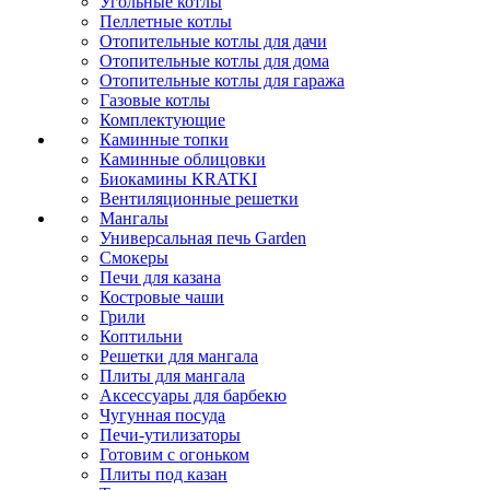
Угольные котлы
Пеллетные котлы
Отопительные котлы для дачи
Отопительные котлы для дома
Отопительные котлы для гаража
Газовые котлы
Комплектующие
Каминные топки
Каминные облицовки
Биокамины KRATKI
Вентиляционные решетки
Мангалы
Универсальная печь Garden
Смокеры
Печи для казана
Костровые чаши
Грили
Коптильни
Решетки для мангала
Плиты для мангала
Аксессуары для барбекю
Чугунная посуда
Печи-утилизаторы
Готовим с огоньком
Плиты под казан