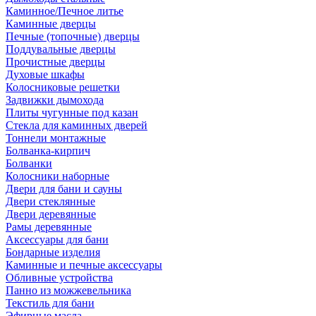
Каминное/Печное литье
Каминные дверцы
Печные (топочные) дверцы
Поддувальные дверцы
Прочистные дверцы
Духовые шкафы
Колосниковые решетки
Задвижки дымохода
Плиты чугунные под казан
Стекла для каминных дверей
Тоннели монтажные
Болванка-кирпич
Болванки
Колосники наборные
Двери для бани и сауны
Двери стеклянные
Двери деревянные
Рамы деревянные
Аксессуары для бани
Бондарные изделия
Каминные и печные аксессуары
Обливные устройства
Панно из можжевельника
Текстиль для бани
Эфирные масла