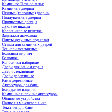
Каминное/Печное литье
Каминные дверцы
Печные (топочные) дверцы
Поддувальные дверцы
Прочистные дверцы
Духовые шкафы
Колосниковые решетки
Задвижки дымохода
Плиты чугунные под казан
Стекла для каминных дверей
Тоннели монтажные
Болванка-кирпич
Болванки
Колосники наборные
Двери для бани и сауны
Двери стеклянные
Двери деревянные
Рамы деревянные
Аксессуары для бани
Бондарные изделия
Каминные и печные аксессуары
Обливные устройства
Панно из можжевельника
Текстиль для бани
Эфирные масла