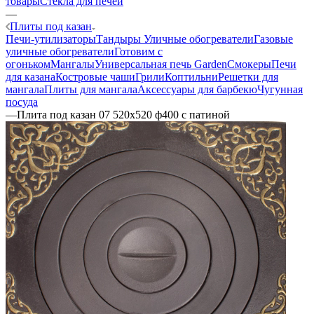
товары
Стекла для печей
—
Плиты под казан
Печи-утилизаторы
Тандыры
Уличные обогреватели
Газовые
уличные обогреватели
Готовим с
огоньком
Мангалы
Универсальная печь Garden
Смокеры
Печи
для казана
Костровые чаши
Грили
Коптильни
Решетки для
мангала
Плиты для мангала
Аксессуары для барбекю
Чугунная
посуда
—
Плита под казан 07 520х520 ф400 с патиной