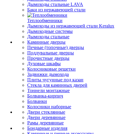
Дымоходы стальные LAVA
Баки из нержавеющей стали
Теплообменники
Дымоходы из нержавеющей стали Keralux
Дымоходные системы
Дымоходы стальные
Каминные дверцы
Печные (топочные) дверцы
Поддувальные дверцы
Прочистные дверцы
Духовые шкафы
Колосниковые решетки
Задвижки дымохода
Плиты чугунные под казан
Стекла для каминных дверей
Тоннели монтажные
Болванка-кирпич
Болванки
Колосники наборные
Двери стеклянные
Двери деревянные
Рамы деревянные
Бондарные изделия
Каминные и печные аксессуары