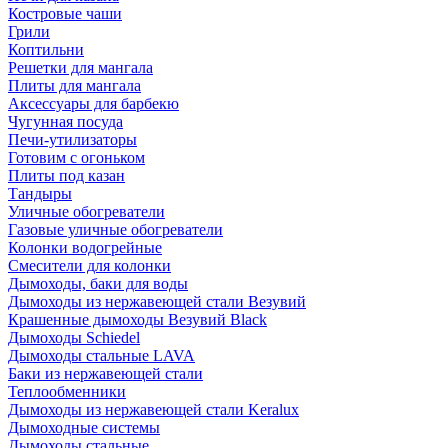
Костровые чаши
Грили
Коптильни
Решетки для мангала
Плиты для мангала
Аксессуары для барбекю
Чугунная посуда
Печи-утилизаторы
Готовим с огоньком
Плиты под казан
Тандыры
Уличные обогреватели
Газовые уличные обогреватели
Колонки водогрейные
Смесители для колонки
Дымоходы, баки для воды
Дымоходы из нержавеющей стали Везувий
Крашенные дымоходы Везувий Black
Дымоходы Schiedel
Дымоходы стальные LAVA
Баки из нержавеющей стали
Теплообменники
Дымоходы из нержавеющей стали Keralux
Дымоходные системы
Дымоходы стальные