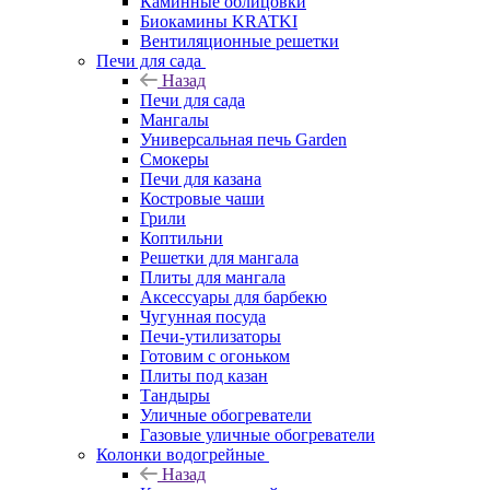
Каминные облицовки
Биокамины KRATKI
Вентиляционные решетки
Печи для сада
Назад
Печи для сада
Мангалы
Универсальная печь Garden
Смокеры
Печи для казана
Костровые чаши
Грили
Коптильни
Решетки для мангала
Плиты для мангала
Аксессуары для барбекю
Чугунная посуда
Печи-утилизаторы
Готовим с огоньком
Плиты под казан
Тандыры
Уличные обогреватели
Газовые уличные обогреватели
Колонки водогрейные
Назад