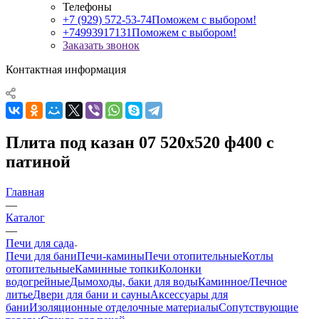
Телефоны
+7 (929) 572-53-74
Поможем с выбором!
+74993917131
Поможем с выбором!
Заказать звонок
Контактная информация
Плита под казан 07 520х520 ф400 с
патиной
Главная
—
Каталог
—
Печи для сада
Печи для бани
Печи-камины
Печи отопительные
Котлы
отопительные
Каминные топки
Колонки
водогрейные
Дымоходы, баки для воды
Каминное/Печное
литье
Двери для бани и сауны
Аксессуары для
бани
Изоляционные отделочные материалы
Сопутствующие