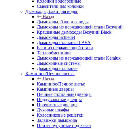
Колонки водогрейные
Смесители для колонки
Дымоходы, баки для воды
Назад
Дымоходы, баки для воды
Дымоходы из нержавеющей стали Везувий
Крашенные дымоходы Везувий Black
Дымоходы Schiedel
Дымоходы стальные LAVA
Баки из нержавеющей стали
Теплообменники
Дымоходы из нержавеющей стали Keralux
Дымоходные системы
Дымоходы стальные
Каминное/Печное литье
Назад
Каминное/Печное литье
Каминные дверцы
Печные (топочные) дверцы
Поддувальные дверцы
Прочистные дверцы
Духовые шкафы
Колосниковые решетки
Задвижки дымохода
Плиты чугунные под казан