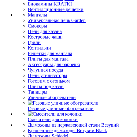
Биокамины KRATKI
Вентиляционные решетки
Мангалы
Универсальная печь Garden
Смокеры
Печи для казана
Костровые чаши
Грили
Коптильни
Решетки для мангала
Плиты для мангала
Аксессуары для барбекю
Чугунная посуда
Печи-утилизаторы
Готовим с огоньком
Плиты под казан
Тандыры
Уличные обогреватели
Газовые уличные обогреватели
Смесители для колонки
Дымоходы из нержавеющей стали Везувий
Крашенные дымоходы Везувий Black
Дымоходы Schiedel