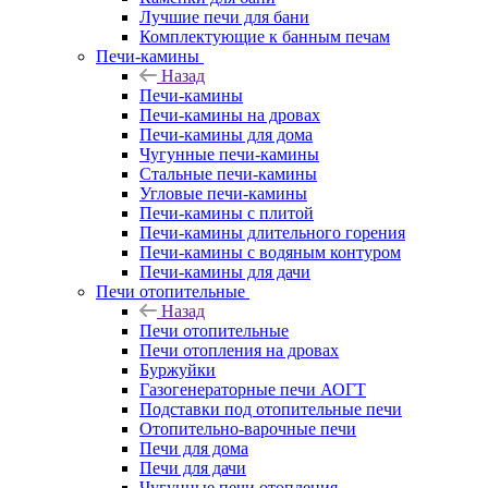
Лучшие печи для бани
Комплектующие к банным печам
Печи-камины
Назад
Печи-камины
Печи-камины на дровах
Печи-камины для дома
Чугунные печи-камины
Стальные печи-камины
Угловые печи-камины
Печи-камины с плитой
Печи-камины длительного горения
Печи-камины с водяным контуром
Печи-камины для дачи
Печи отопительные
Назад
Печи отопительные
Печи отопления на дровах
Буржуйки
Газогенераторные печи АОГТ
Подставки под отопительные печи
Отопительно-варочные печи
Печи для дома
Печи для дачи
Чугунные печи отопления