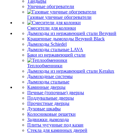
Тандыры
Уличные обогреватели
Газовые уличные обогреватели
Смесители для колонки
Дымоходы из нержавеющей стали Везувий
Крашенные дымоходы Везувий Black
Дымоходы Schiedel
Дымоходы стальные LAVA
Баки из нержавеющей стали
Теплообменники
Дымоходы из нержавеющей стали Keralux
Дымоходные системы
Дымоходы стальные
Каминные дверцы
Печные (топочные) дверцы
Поддувальные дверцы
Прочистные дверцы
Духовые шкафы
Колосниковые решетки
Задвижки дымохода
Плиты чугунные под казан
Стекла для каминных дверей