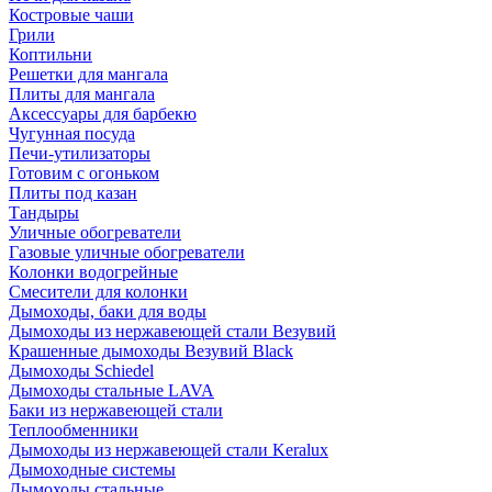
Костровые чаши
Грили
Коптильни
Решетки для мангала
Плиты для мангала
Аксессуары для барбекю
Чугунная посуда
Печи-утилизаторы
Готовим с огоньком
Плиты под казан
Тандыры
Уличные обогреватели
Газовые уличные обогреватели
Колонки водогрейные
Смесители для колонки
Дымоходы, баки для воды
Дымоходы из нержавеющей стали Везувий
Крашенные дымоходы Везувий Black
Дымоходы Schiedel
Дымоходы стальные LAVA
Баки из нержавеющей стали
Теплообменники
Дымоходы из нержавеющей стали Keralux
Дымоходные системы
Дымоходы стальные