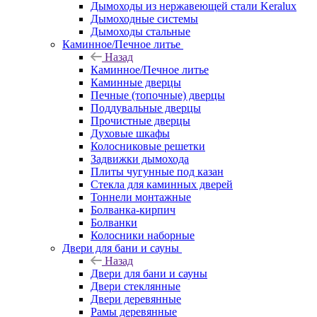
Дымоходы из нержавеющей стали Keralux
Дымоходные системы
Дымоходы стальные
Каминное/Печное литье
Назад
Каминное/Печное литье
Каминные дверцы
Печные (топочные) дверцы
Поддувальные дверцы
Прочистные дверцы
Духовые шкафы
Колосниковые решетки
Задвижки дымохода
Плиты чугунные под казан
Стекла для каминных дверей
Тоннели монтажные
Болванка-кирпич
Болванки
Колосники наборные
Двери для бани и сауны
Назад
Двери для бани и сауны
Двери стеклянные
Двери деревянные
Рамы деревянные