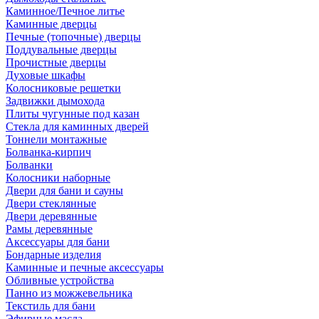
Каминное/Печное литье
Каминные дверцы
Печные (топочные) дверцы
Поддувальные дверцы
Прочистные дверцы
Духовые шкафы
Колосниковые решетки
Задвижки дымохода
Плиты чугунные под казан
Стекла для каминных дверей
Тоннели монтажные
Болванка-кирпич
Болванки
Колосники наборные
Двери для бани и сауны
Двери стеклянные
Двери деревянные
Рамы деревянные
Аксессуары для бани
Бондарные изделия
Каминные и печные аксессуары
Обливные устройства
Панно из можжевельника
Текстиль для бани
Эфирные масла