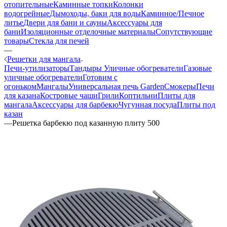
отопительные
Каминные топки
Колонки
водогрейные
Дымоходы, баки для воды
Каминное/Печное
литье
Двери для бани и сауны
Аксессуары для
бани
Изоляционные отделочные материалы
Сопутствующие
товары
Стекла для печей
—
Решетки для мангала
Печи-утилизаторы
Тандыры
Уличные обогреватели
Газовые
уличные обогреватели
Готовим с
огоньком
Мангалы
Универсальная печь Garden
Смокеры
Печи
для казана
Костровые чаши
Грили
Коптильни
Плиты для
мангала
Аксессуары для барбекю
Чугунная посуда
Плиты под
казан
—
Решетка барбекю под казанную плиту 500