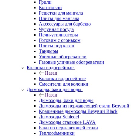
Грили
Коптильни
Решетки для мангала
Плиты для мангала
Аксессуары для барбекю
Чугунная посуда
Печи-утилизаторы
Готовим с огоньком
Плиты под казан
Тандыры
Уличные обогреватели
Газовые уличные обогреватели
Колонки водогрейные
Назад
Колонки водогрейные
Смесители для колонки
Дымоходы, баки для воды
Назад
Дымоходы, баки для воды
Дымоходы из нержавеющей стали Везувий
Крашенные дымоходы Везувий Black
Дымоходы Schiedel
Дымоходы стальные LAVA
Баки из нержавеющей стали
Теплообменники