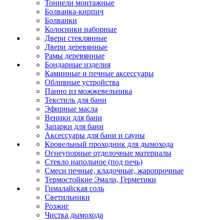
Тоннели монтажные
Болванка-кирпич
Болванки
Колосники наборные
Двери стеклянные
Двери деревянные
Рамы деревянные
Бондарные изделия
Каминные и печные аксессуары
Обливные устройства
Панно из можжевельника
Текстиль для бани
Эфирные масла
Веники для бани
Запарки для бани
Аксессуары для бани и сауны
Кровельный проходник для дымохода
Огнеупорные отделочные материалы
Стекло напольное (под печь)
Смеси печные, кладочные, жаропрочные
Термостойкие Эмали, Герметики
Гималайская соль
Светильники
Розжиг
Чистка дымохода