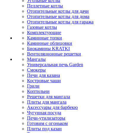
Угольные котлы
Пеллетные котлы
Отопительные котлы для дачи
Отопительные котлы для дома
Отопительные котлы для гаража
Газовые котлы
Комплектующие
Каминные топки
Каминные облицовки
Биокамины KRATKI
Вентиляционные решетки
Мангалы
Универсальная печь Garden
Смокеры
Печи для казана
Костровые чаши
Грили
Коптильни
Решетки для мангала
Плиты для мангала
Аксессуары для барбекю
Чугунная посуда
Печи-утилизаторы
Готовим с огоньком
Плиты под казан