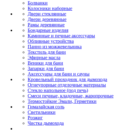
Болванки
Колосники наборные
Двери стеклянные
Двери деревянные
Рамы деревянные
Бондарные изделия
Каминные и печные аксессуары
Обливные устройства
Панно из можжевельника
Текстиль для бани
Эфирные масла
Веники для бани
Запарки для бани
Аксессуары для бани и сауны
Кровельный проходник для дымохода
Огнеупорные отделочные материалы
Стекло напольное (под печь)
Смеси печные, кладочные, жаропрочные
Термостойкие Эмали, Герметики
Гималайская соль
Светильники
Розжиг
Чистка дымохода