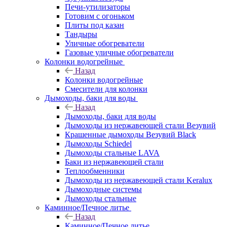
Печи-утилизаторы
Готовим с огоньком
Плиты под казан
Тандыры
Уличные обогреватели
Газовые уличные обогреватели
Колонки водогрейные
Назад
Колонки водогрейные
Смесители для колонки
Дымоходы, баки для воды
Назад
Дымоходы, баки для воды
Дымоходы из нержавеющей стали Везувий
Крашенные дымоходы Везувий Black
Дымоходы Schiedel
Дымоходы стальные LAVA
Баки из нержавеющей стали
Теплообменники
Дымоходы из нержавеющей стали Keralux
Дымоходные системы
Дымоходы стальные
Каминное/Печное литье
Назад
Каминное/Печное литье