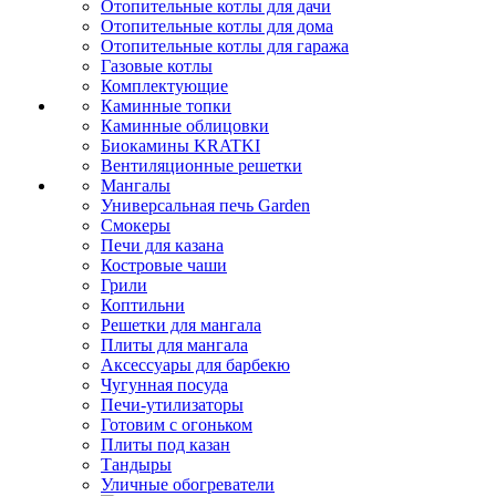
Отопительные котлы для дачи
Отопительные котлы для дома
Отопительные котлы для гаража
Газовые котлы
Комплектующие
Каминные топки
Каминные облицовки
Биокамины KRATKI
Вентиляционные решетки
Мангалы
Универсальная печь Garden
Смокеры
Печи для казана
Костровые чаши
Грили
Коптильни
Решетки для мангала
Плиты для мангала
Аксессуары для барбекю
Чугунная посуда
Печи-утилизаторы
Готовим с огоньком
Плиты под казан
Тандыры
Уличные обогреватели