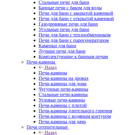
Стальные печи для бани
Банные печи с баком для воды
Печи для бани с закрытой каменкой
Печи для бани с открытой каменкой
Газодровяные печи для бани
Угольные печи для бани
Печи для бани с теплообменником
Печи для бани с парогенератором
Каменки для бани
Лучшие печи для бани
Комплектующие к банным печам
Печи-камины
Назад
Печи-камины
Печи-камины на дровах
Печи-камины для дома
Чугунные печи-камины
Стальные печи-камины
Угловые печи-камины
Печи-камины с плитой
Печи-камины длительного горения
Печи-камины с водяным контуром
Печи-камины для дачи
Печи отопительные
Назад