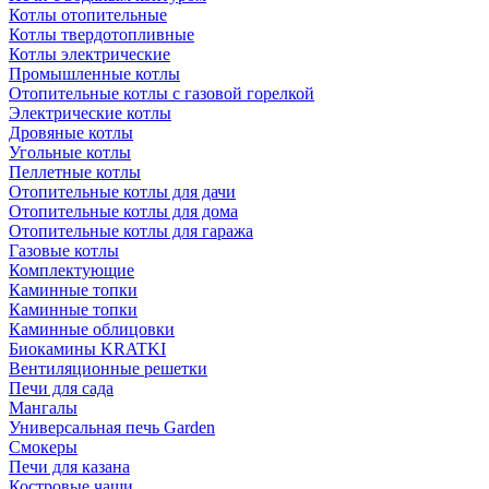
Котлы отопительные
Котлы твердотопливные
Котлы электрические
Промышленные котлы
Отопительные котлы с газовой горелкой
Электрические котлы
Дровяные котлы
Угольные котлы
Пеллетные котлы
Отопительные котлы для дачи
Отопительные котлы для дома
Отопительные котлы для гаража
Газовые котлы
Комплектующие
Каминные топки
Каминные топки
Каминные облицовки
Биокамины KRATKI
Вентиляционные решетки
Печи для сада
Мангалы
Универсальная печь Garden
Смокеры
Печи для казана
Костровые чаши