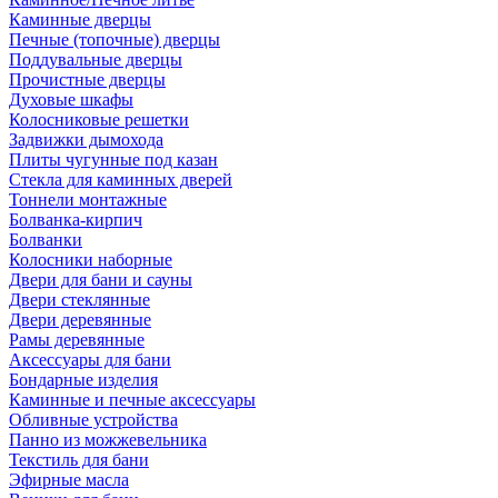
Каминные дверцы
Печные (топочные) дверцы
Поддувальные дверцы
Прочистные дверцы
Духовые шкафы
Колосниковые решетки
Задвижки дымохода
Плиты чугунные под казан
Стекла для каминных дверей
Тоннели монтажные
Болванка-кирпич
Болванки
Колосники наборные
Двери для бани и сауны
Двери стеклянные
Двери деревянные
Рамы деревянные
Аксессуары для бани
Бондарные изделия
Каминные и печные аксессуары
Обливные устройства
Панно из можжевельника
Текстиль для бани
Эфирные масла