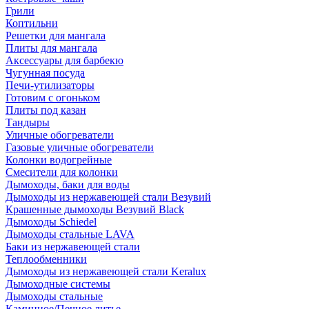
Грили
Коптильни
Решетки для мангала
Плиты для мангала
Аксессуары для барбекю
Чугунная посуда
Печи-утилизаторы
Готовим с огоньком
Плиты под казан
Тандыры
Уличные обогреватели
Газовые уличные обогреватели
Колонки водогрейные
Смесители для колонки
Дымоходы, баки для воды
Дымоходы из нержавеющей стали Везувий
Крашенные дымоходы Везувий Black
Дымоходы Schiedel
Дымоходы стальные LAVA
Баки из нержавеющей стали
Теплообменники
Дымоходы из нержавеющей стали Keralux
Дымоходные системы
Дымоходы стальные
Каминное/Печное литье