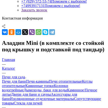
+7 (929) 572-53-74
Поможем с выбором!
+74993917131
Поможем с выбором!
Заказать звонок
Контактная информация
Аладдин Mini (в комплекте со стойкой
под крышку и подставкой под тандыр)
Главная
—
Каталог
—
Печи для сада
Печи для бани
Печи-камины
Печи отопительные
Котлы
отопительные
Каминные топки
Колонки
водогрейные
Дымоходы, баки для воды
Каминное/Печное
литье
Двери для бани и сауны
Аксессуары для
бани
Изоляционные отделочные материалы
Сопутствующие
товары
Стекла для печей
—