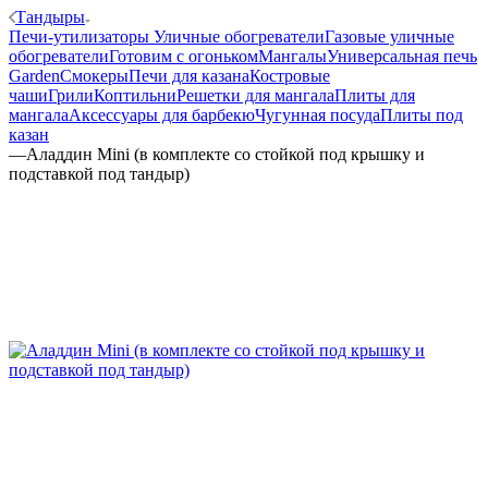
Тандыры
Печи-утилизаторы
Уличные обогреватели
Газовые уличные
обогреватели
Готовим с огоньком
Мангалы
Универсальная печь
Garden
Смокеры
Печи для казана
Костровые
чаши
Грили
Коптильни
Решетки для мангала
Плиты для
мангала
Аксессуары для барбекю
Чугунная посуда
Плиты под
казан
—
Аладдин Mini (в комплекте со стойкой под крышку и
подставкой под тандыр)