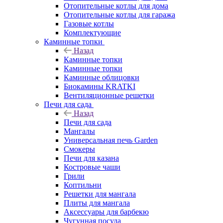
Отопительные котлы для дома
Отопительные котлы для гаража
Газовые котлы
Комплектующие
Каминные топки
Назад
Каминные топки
Каминные топки
Каминные облицовки
Биокамины KRATKI
Вентиляционные решетки
Печи для сада
Назад
Печи для сада
Мангалы
Универсальная печь Garden
Смокеры
Печи для казана
Костровые чаши
Грили
Коптильни
Решетки для мангала
Плиты для мангала
Аксессуары для барбекю
Чугунная посуда