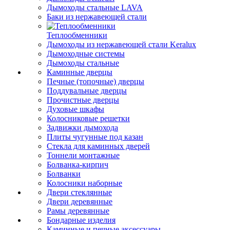
Дымоходы стальные LAVA
Баки из нержавеющей стали
Теплообменники
Дымоходы из нержавеющей стали Keralux
Дымоходные системы
Дымоходы стальные
Каминные дверцы
Печные (топочные) дверцы
Поддувальные дверцы
Прочистные дверцы
Духовые шкафы
Колосниковые решетки
Задвижки дымохода
Плиты чугунные под казан
Стекла для каминных дверей
Тоннели монтажные
Болванка-кирпич
Болванки
Колосники наборные
Двери стеклянные
Двери деревянные
Рамы деревянные
Бондарные изделия
Каминные и печные аксессуары