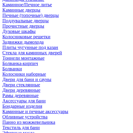
Каминное/Печное литье
Каминные дверцы
Печные (топочные) дверцы
Поддувальные дверцы
Прочистные дверцы
Духовые шкафы
Колосниковые решетки
Задвижки дымохода
Плиты чугунные под казан
Стекла для каминных дверей
Тоннели монтажные
Болванка-кирпич
Болванки
Колосники наборные
Двери для бани и сауны
Двери стеклянные
Двери деревянные
Рамы деревянные
Аксессуары для бани
Бондарные изделия
Каминные и печные аксессуары
Обливные устройства
Панно из можжевельника
Текстиль для бани
Эфирные масла