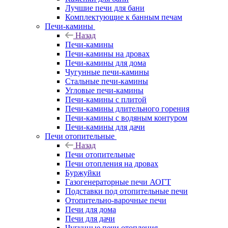
Лучшие печи для бани
Комплектующие к банным печам
Печи-камины
Назад
Печи-камины
Печи-камины на дровах
Печи-камины для дома
Чугунные печи-камины
Стальные печи-камины
Угловые печи-камины
Печи-камины с плитой
Печи-камины длительного горения
Печи-камины с водяным контуром
Печи-камины для дачи
Печи отопительные
Назад
Печи отопительные
Печи отопления на дровах
Буржуйки
Газогенераторные печи АОГТ
Подставки под отопительные печи
Отопительно-варочные печи
Печи для дома
Печи для дачи
Чугунные печи отопления