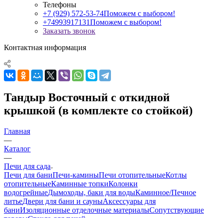
Телефоны
+7 (929) 572-53-74
Поможем с выбором!
+74993917131
Поможем с выбором!
Заказать звонок
Контактная информация
Тандыр Восточный с откидной
крышкой (в комплекте со стойкой)
Главная
—
Каталог
—
Печи для сада
Печи для бани
Печи-камины
Печи отопительные
Котлы
отопительные
Каминные топки
Колонки
водогрейные
Дымоходы, баки для воды
Каминное/Печное
литье
Двери для бани и сауны
Аксессуары для
бани
Изоляционные отделочные материалы
Сопутствующие