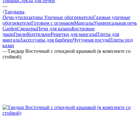
товары
Стекла для печей
—
Тандыры
Печи-утилизаторы
Уличные обогреватели
Газовые уличные
обогреватели
Готовим с огоньком
Мангалы
Универсальная печь
Garden
Смокеры
Печи для казана
Костровые
чаши
Грили
Коптильни
Решетки для мангала
Плиты для
мангала
Аксессуары для барбекю
Чугунная посуда
Плиты под
казан
—
Тандыр Восточный с откидной крышкой (в комплекте со
стойкой)