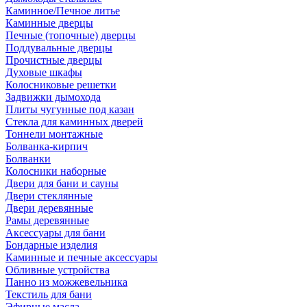
Каминное/Печное литье
Каминные дверцы
Печные (топочные) дверцы
Поддувальные дверцы
Прочистные дверцы
Духовые шкафы
Колосниковые решетки
Задвижки дымохода
Плиты чугунные под казан
Стекла для каминных дверей
Тоннели монтажные
Болванка-кирпич
Болванки
Колосники наборные
Двери для бани и сауны
Двери стеклянные
Двери деревянные
Рамы деревянные
Аксессуары для бани
Бондарные изделия
Каминные и печные аксессуары
Обливные устройства
Панно из можжевельника
Текстиль для бани
Эфирные масла