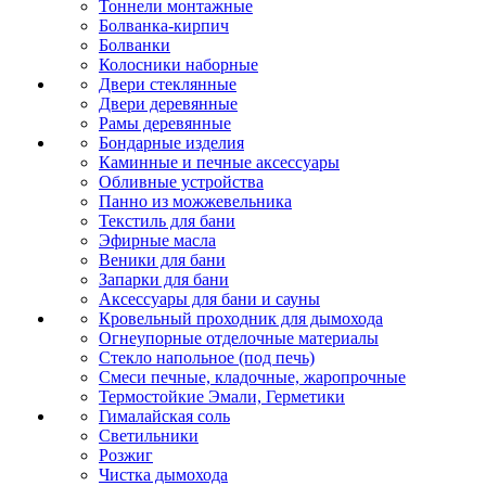
Тоннели монтажные
Болванка-кирпич
Болванки
Колосники наборные
Двери стеклянные
Двери деревянные
Рамы деревянные
Бондарные изделия
Каминные и печные аксессуары
Обливные устройства
Панно из можжевельника
Текстиль для бани
Эфирные масла
Веники для бани
Запарки для бани
Аксессуары для бани и сауны
Кровельный проходник для дымохода
Огнеупорные отделочные материалы
Стекло напольное (под печь)
Смеси печные, кладочные, жаропрочные
Термостойкие Эмали, Герметики
Гималайская соль
Светильники
Розжиг
Чистка дымохода