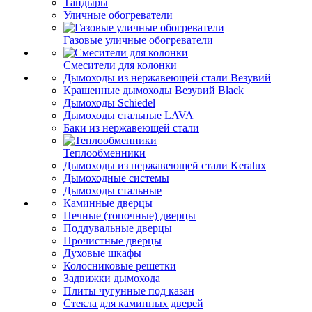
Тандыры
Уличные обогреватели
Газовые уличные обогреватели
Смесители для колонки
Дымоходы из нержавеющей стали Везувий
Крашенные дымоходы Везувий Black
Дымоходы Schiedel
Дымоходы стальные LAVA
Баки из нержавеющей стали
Теплообменники
Дымоходы из нержавеющей стали Keralux
Дымоходные системы
Дымоходы стальные
Каминные дверцы
Печные (топочные) дверцы
Поддувальные дверцы
Прочистные дверцы
Духовые шкафы
Колосниковые решетки
Задвижки дымохода
Плиты чугунные под казан
Стекла для каминных дверей