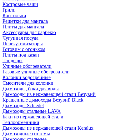
Костровые чаши
Грили
Коптильни
Решетки для мангала
Плиты для мангала
Аксессуары для барбекю
Чугунная посуда
Печи-утилизаторы
Готовим с огоньком
Плиты под казан
Тандыры
Уличные обогреватели
Газовые уличные обогреватели
Колонки водогрейные
Смесители для колонки
Дымоходы, баки для воды
Дымоходы из нержавеющей стали Везувий
Крашенные дымоходы Везувий Black
Дымоходы Schiedel
Дымоходы стальные LAVA
Баки из нержавеющей стали
Теплообменники
Дымоходы из нержавеющей стали Keralux
Дымоходные системы
Дымоходы стальные