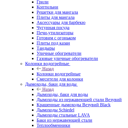
Грили
Коптильни
Решетки для мангала
Плиты для мангала
Аксессуары для барбекю
Чугунная посуда
Печи-утилизаторы
Готовим с огоньком
Плиты под казан
Тандыры
Уличные обогреватели
Газовые уличные обогреватели
Колонки водогрейные
Назад
Колонки водогрейные
Смесители для колонки
Дымоходы, баки для воды
Назад
Дымоходы, баки для воды
Дымоходы из нержавеющей стали Везувий
Крашенные дымоходы Везувий Black
Дымоходы Schiedel
Дымоходы стальные LAVA
Баки из нержавеющей стали
Теплообменники