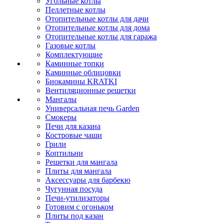
Угольные котлы
Пеллетные котлы
Отопительные котлы для дачи
Отопительные котлы для дома
Отопительные котлы для гаража
Газовые котлы
Комплектующие
Каминные топки
Каминные облицовки
Биокамины KRATKI
Вентиляционные решетки
Мангалы
Универсальная печь Garden
Смокеры
Печи для казана
Костровые чаши
Грили
Коптильни
Решетки для мангала
Плиты для мангала
Аксессуары для барбекю
Чугунная посуда
Печи-утилизаторы
Готовим с огоньком
Плиты под казан