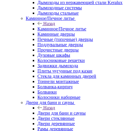
Дымоходы из нержавеющей стали Keralux
Дымоходные системы
Дымоходы стальные
Каминное/Печное литье
Назад
Каминное/Печное литье
Каминные дверцы
Печные (топочные) дверцы
Поддувальные дверцы
Прочистные дверцы
Духовые шкафы
Колосниковые решетки
Задвижки дымохода
Плиты чугунные под казан
Стекла для каминных дверей
Тоннели монтажные
Болванка-кирпич
Болванки
Колосники наборные
Двери для бани и сауны
Назад
Двери для бани и сауны
Двери стеклянные
Двери деревянные
Рамы деревянные