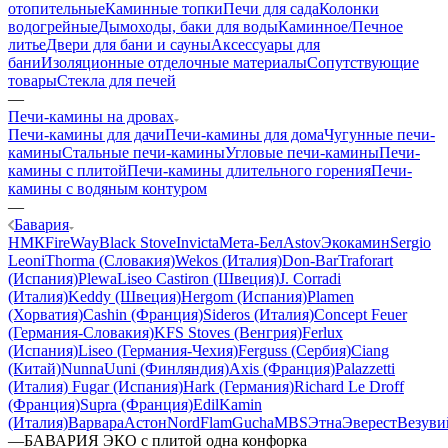
отопительные
Каминные топки
Печи для сада
Колонки
водогрейные
Дымоходы, баки для воды
Каминное/Печное
литье
Двери для бани и сауны
Аксессуары для
бани
Изоляционные отделочные материалы
Сопутствующие
товары
Стекла для печей
—
Печи-камины на дровах
Печи-камины для дачи
Печи-камины для дома
Чугунные печи-
камины
Стальные печи-камины
Угловые печи-камины
Печи-
камины с плитой
Печи-камины длительного горения
Печи-
камины с водяным контуром
—
Бавария
НМК
FireWay
Black Stove
Invicta
Мета-Бел
Astov
Экокамин
Sergio
Leoni
Thorma (Словакия)
Wekos (Италия)
Don-Bar
Traforart
(Испания)
Plewa
Liseo Castiron (Швеция)
J. Corradi
(Италия)
Keddy (Швеция)
Hergom (Испания)
Plamen
(Хорватия)
Cashin (Франция)
Sideros (Италия)
Concept Feuer
(Германия-Словакия)
KFS Stoves (Венгрия)
Ferlux
(Испания)
Liseo (Германия-Чехия)
Ferguss (Сербия)
Ciang
(Китай)
NunnaUuni (Финляндия)
Axis (Франция)
Palazzetti
(Италия)
Fugar (Испания)
Hark (Германия)
Richard Le Droff
(Франция)
Supra (Франция)
EdilKamin
(Италия)
Варвара
Астон
NordFlam
Gucha
MBS
Этна
Эверест
Везуви
—
БАВАРИЯ ЭКО с плитой одна конфорка