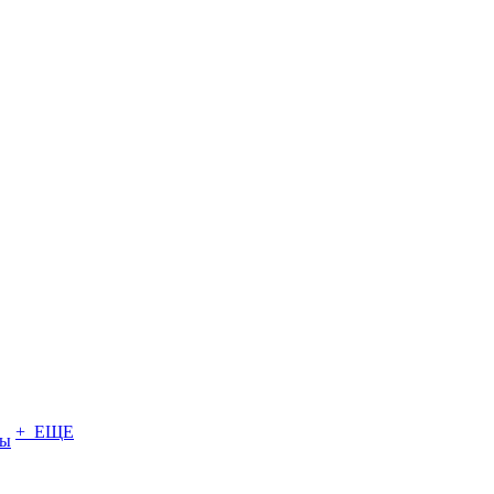
+ ЕЩЕ
ты