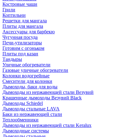
Костровые чаши
Грили
Коптильни
Решетки для мангала
Плиты для мангала
Аксессуары для барбекю
Чугунная посуда
Печи-утилизаторы
Готовим с огоньком
Плиты под казан
Тандыры
Уличные обогреватели
Газовые уличные обогреватели
Колонки водогрейные
Смесители для колонки
Дымоходы, баки для воды
Дымоходы из нержавеющей стали Везувий
Крашенные дымоходы Везувий Black
Дымоходы Schiedel
Дымоходы стальные LAVA
Баки из нержавеющей стали
Теплообменники
Дымоходы из нержавеющей стали Keralux
Дымоходные системы
Дымоходы стальные