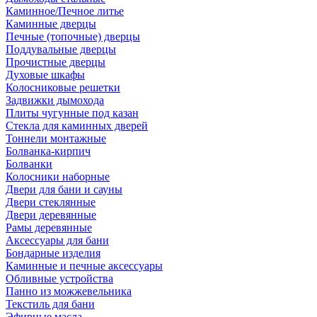
Каминное/Печное литье
Каминные дверцы
Печные (топочные) дверцы
Поддувальные дверцы
Прочистные дверцы
Духовые шкафы
Колосниковые решетки
Задвижки дымохода
Плиты чугунные под казан
Стекла для каминных дверей
Тоннели монтажные
Болванка-кирпич
Болванки
Колосники наборные
Двери для бани и сауны
Двери стеклянные
Двери деревянные
Рамы деревянные
Аксессуары для бани
Бондарные изделия
Каминные и печные аксессуары
Обливные устройства
Панно из можжевельника
Текстиль для бани
Эфирные масла