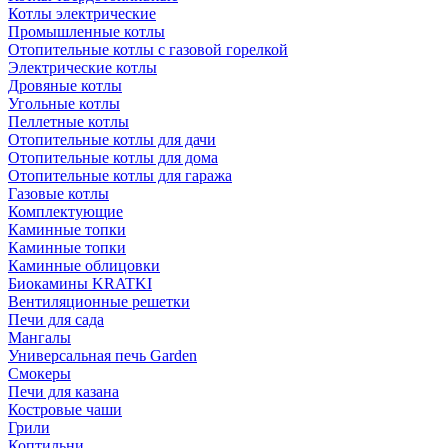
Котлы электрические
Промышленные котлы
Отопительные котлы с газовой горелкой
Электрические котлы
Дровяные котлы
Угольные котлы
Пеллетные котлы
Отопительные котлы для дачи
Отопительные котлы для дома
Отопительные котлы для гаража
Газовые котлы
Комплектующие
Каминные топки
Каминные топки
Каминные облицовки
Биокамины KRATKI
Вентиляционные решетки
Печи для сада
Мангалы
Универсальная печь Garden
Смокеры
Печи для казана
Костровые чаши
Грили
Коптильни