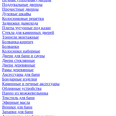
Поддувальные дверцы
Прочистные дверцы
Духовые шкафы
Колосниковые решетки
Задвижки дымохода
Плиты чугунные под казан
Стекла для каминных дверей
Тоннели монтажные
Болванка-кирпич
Болванки
Колосники наборные
Двери для бани и сауны
Двери стеклянные
Двери деревянные
Рамы деревянные
Аксессуары для бани
Бондарные изделия
Каминные и печные аксессуары
Обливные устройства
Панно из можжевельника
Текстиль для бани
Эфирные масла
Веники для бани
Запарки для бани