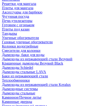
Решетки для мангала
Плиты для мангала
Аксессуары для барбекю
Чугунная посуда
Печи-утилизаторы
Готовим с огоньком
Плиты под казан
Тандыры
Уличные обогреватели
Газовые уличные обогреватели
Колонки водогрейные
Смесители для колонки
Дымоходы, баки для воды
Дымоходы из нержавеющей стали Везувий
Крашенные дымоходы Везувий Black
Дымоходы Schiedel
Дымоходы стальные LAVA
Баки из нержавеющей стали
Теплообменники
Дымоходы из нержавеющей стали Keralux
Дымоходные системы
Дымоходы стальные
Каминное/Печное литье
Каминные дверцы
Печные (топочные) дверцы