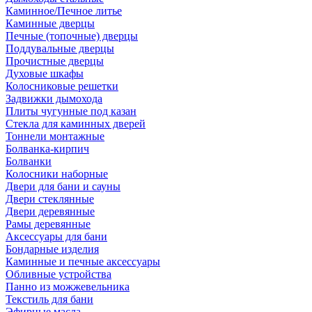
Каминное/Печное литье
Каминные дверцы
Печные (топочные) дверцы
Поддувальные дверцы
Прочистные дверцы
Духовые шкафы
Колосниковые решетки
Задвижки дымохода
Плиты чугунные под казан
Стекла для каминных дверей
Тоннели монтажные
Болванка-кирпич
Болванки
Колосники наборные
Двери для бани и сауны
Двери стеклянные
Двери деревянные
Рамы деревянные
Аксессуары для бани
Бондарные изделия
Каминные и печные аксессуары
Обливные устройства
Панно из можжевельника
Текстиль для бани
Эфирные масла