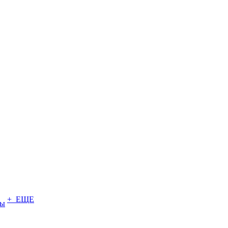
+ ЕЩЕ
ты