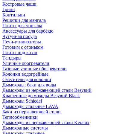
Костровые чаши
Грили
Коптильни
Решетки для мангала
Плиты для мангала
Аксессуары для барбекю
Чугунная посуда
Печи-утилизаторы
Готовим с огоньком
Плиты под казан
Тандыры
Уличные обогреватели
Газовые уличные обогреватели
Колонки водогрейные
Смесители для колонки
Дымоходы, баки для воды
Дымоходы из нержавеющей стали Везувий
Крашенные дымоходы Везувий Black
Дымоходы Schiedel
Дымоходы стальные LAVA
Баки из нержавеющей стали
Теплообменники
Дымоходы из нержавеющей стали Keralux
Дымоходные системы
Дымоходы стальные