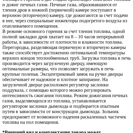
и дожиг печных газов. Печные газы, образовавшиеся от
тления дров в нижней (первичной) камере поступают в
верхнюю (вторичную) камеру, где дожигаются за счет подачи
в нее, через специальные инжекторы подогретого воздуха из
отапливаемого помещения.
В режиме основного горения за счет тления топлива, одной
полной закладки дров хватает на 8 – 10 часов непрерывной
работы, в зависимости от плотности и влажности топлива.
Перегородка, разделяющая первичную и вторичную камеры
также способствует достижению оптимальной температуры
верхних концов теплообменных труб. Загрузка топлива в печь
производится через загрузочную дверцу, имеющую
оптимальные размеры, что позволяет загружать в печь
крупные поленья. Эксцентриковый замок на ручке дверцы
обеспечивает ее надежное и плотное запирание. На
загрузочной дверце расположен регулятор заслонки
поддувала, с помощью которого можно регулировать
интенсивность сжигания топлива. Режим дожигания печных
газов, выделяющихся из топлива, устанавливается
регулятором заслонки дымохода и подбирается опытным
путем в зависимости от конструкции дымохода. Зольник
предохраняет от возможного падения раскаленных частичек
топлива на пол помещения.
*Внешний вид и комплектация товара может