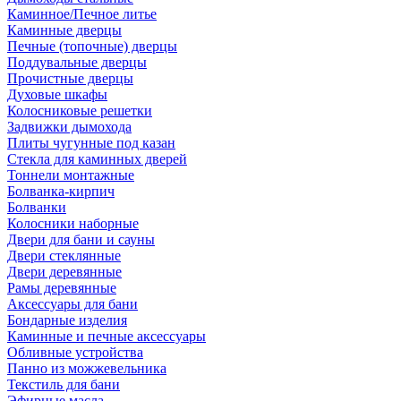
Каминное/Печное литье
Каминные дверцы
Печные (топочные) дверцы
Поддувальные дверцы
Прочистные дверцы
Духовые шкафы
Колосниковые решетки
Задвижки дымохода
Плиты чугунные под казан
Стекла для каминных дверей
Тоннели монтажные
Болванка-кирпич
Болванки
Колосники наборные
Двери для бани и сауны
Двери стеклянные
Двери деревянные
Рамы деревянные
Аксессуары для бани
Бондарные изделия
Каминные и печные аксессуары
Обливные устройства
Панно из можжевельника
Текстиль для бани
Эфирные масла