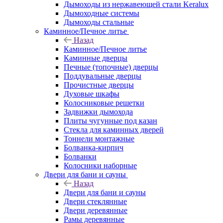
Дымоходы из нержавеющей стали Keralux
Дымоходные системы
Дымоходы стальные
Каминное/Печное литье
Назад
Каминное/Печное литье
Каминные дверцы
Печные (топочные) дверцы
Поддувальные дверцы
Прочистные дверцы
Духовые шкафы
Колосниковые решетки
Задвижки дымохода
Плиты чугунные под казан
Стекла для каминных дверей
Тоннели монтажные
Болванка-кирпич
Болванки
Колосники наборные
Двери для бани и сауны
Назад
Двери для бани и сауны
Двери стеклянные
Двери деревянные
Рамы деревянные