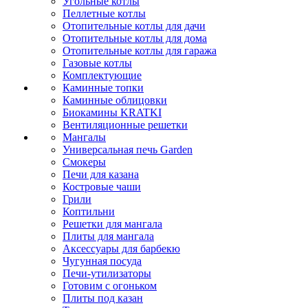
Угольные котлы
Пеллетные котлы
Отопительные котлы для дачи
Отопительные котлы для дома
Отопительные котлы для гаража
Газовые котлы
Комплектующие
Каминные топки
Каминные облицовки
Биокамины KRATKI
Вентиляционные решетки
Мангалы
Универсальная печь Garden
Смокеры
Печи для казана
Костровые чаши
Грили
Коптильни
Решетки для мангала
Плиты для мангала
Аксессуары для барбекю
Чугунная посуда
Печи-утилизаторы
Готовим с огоньком
Плиты под казан