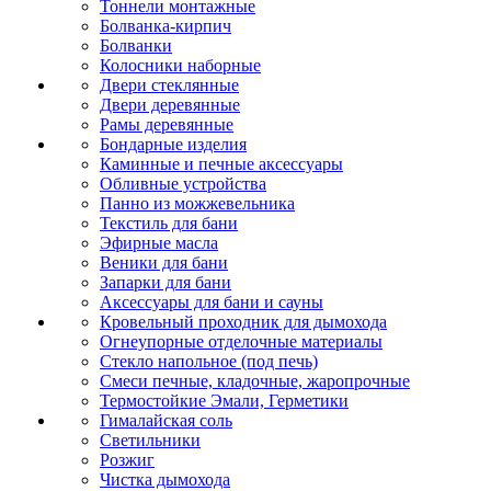
Тоннели монтажные
Болванка-кирпич
Болванки
Колосники наборные
Двери стеклянные
Двери деревянные
Рамы деревянные
Бондарные изделия
Каминные и печные аксессуары
Обливные устройства
Панно из можжевельника
Текстиль для бани
Эфирные масла
Веники для бани
Запарки для бани
Аксессуары для бани и сауны
Кровельный проходник для дымохода
Огнеупорные отделочные материалы
Стекло напольное (под печь)
Смеси печные, кладочные, жаропрочные
Термостойкие Эмали, Герметики
Гималайская соль
Светильники
Розжиг
Чистка дымохода