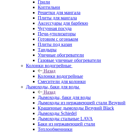
Грили
Коптильни
Решетки для мангала
Плиты для мангала
Аксессуары для барбекю
Чугунная посуда
Печи-утилизаторы
Готовим с огоньком
Плиты под казан
Тандыры
Уличные обогреватели
Газовые уличные обогреватели
Колонки водогрейные
Назад
Колонки водогрейные
Смесители для колонки
Дымоходы, баки для воды
Назад
Дымоходы, баки для воды
Дымоходы из нержавеющей стали Везувий
Крашенные дымоходы Везувий Black
Дымоходы Schiedel
Дымоходы стальные LAVA
Баки из нержавеющей стали
Теплообменники