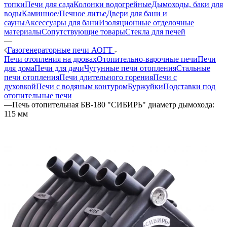
топки
Печи для сада
Колонки водогрейные
Дымоходы, баки для
воды
Каминное/Печное литье
Двери для бани и
сауны
Аксессуары для бани
Изоляционные отделочные
материалы
Сопутствующие товары
Стекла для печей
—
Газогенераторные печи АОГТ
Печи отопления на дровах
Отопительно-варочные печи
Печи
для дома
Печи для дачи
Чугунные печи отопления
Стальные
печи отопления
Печи длительного горения
Печи с
духовкой
Печи с водяным контуром
Буржуйки
Подставки под
отопительные печи
—
Печь отопительная БВ-180 "СИБИРЬ" диаметр дымохода:
115 мм