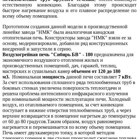
естественную конвекцию. Благодаря этому происходит
быстрое нагревание воздуха и его плавное распределение по
всему объему помещения.
Прототипом создания данной модели в производственной
линейке завода "НМК" была аналогичная канадская
отопительная печь. Конструкторы завода "НМК" взяли ее за
основу, модернизировали, добавили ряд конструкционных
внедрений и запустили в серию.
Воздухогрейная печь "Сибирь БВ" - 180
предназначена для
экономичного воздушного отопления жилых и
производственных помещений, дач, гаражей, теплиц,
мастерских и сушильных камер
объемом от 120 до 180
м
3
.
Номинальная
мощность
данной печи составляет
7 кВт.
За счет использования сплошного ряда теплообменных труб в
боковых стенках увеличена поверхность теплоотдачи и
решена проблема интенсивного инфракрасного излучения
при номинальной мощности эксплуатации печи. Холодный
воздух, из отапливаемого помещения, за счет конвекции
поступает в нижние отверстия теплообменных труб, а через
верхние возвращается в помещение нагретым до температуры
от 60 до 80 градусов.Таким образом, воздух равномерно
нагревается и перемешивается по всему объему помещения.
Печь имеет двухкамерную топку, в которой методом
тлеющего горения в две стадии происходит сжигание топлива