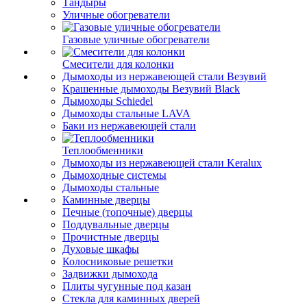
Тандыры
Уличные обогреватели
Газовые уличные обогреватели
Смесители для колонки
Дымоходы из нержавеющей стали Везувий
Крашенные дымоходы Везувий Black
Дымоходы Schiedel
Дымоходы стальные LAVA
Баки из нержавеющей стали
Теплообменники
Дымоходы из нержавеющей стали Keralux
Дымоходные системы
Дымоходы стальные
Каминные дверцы
Печные (топочные) дверцы
Поддувальные дверцы
Прочистные дверцы
Духовые шкафы
Колосниковые решетки
Задвижки дымохода
Плиты чугунные под казан
Стекла для каминных дверей