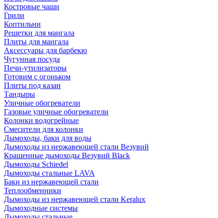
Костровые чаши
Грили
Коптильни
Решетки для мангала
Плиты для мангала
Аксессуары для барбекю
Чугунная посуда
Печи-утилизаторы
Готовим с огоньком
Плиты под казан
Тандыры
Уличные обогреватели
Газовые уличные обогреватели
Колонки водогрейные
Смесители для колонки
Дымоходы, баки для воды
Дымоходы из нержавеющей стали Везувий
Крашенные дымоходы Везувий Black
Дымоходы Schiedel
Дымоходы стальные LAVA
Баки из нержавеющей стали
Теплообменники
Дымоходы из нержавеющей стали Keralux
Дымоходные системы
Дымоходы стальные