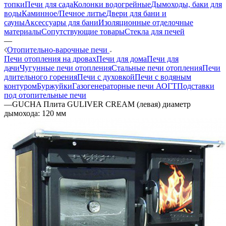
топки
Печи для сада
Колонки водогрейные
Дымоходы, баки для
воды
Каминное/Печное литье
Двери для бани и
сауны
Аксессуары для бани
Изоляционные отделочные
материалы
Сопутствующие товары
Стекла для печей
—
Отопительно-варочные печи
Печи отопления на дровах
Печи для дома
Печи для
дачи
Чугунные печи отопления
Стальные печи отопления
Печи
длительного горения
Печи с духовкой
Печи с водяным
контуром
Буржуйки
Газогенераторные печи АОГТ
Подставки
под отопительные печи
—
GUCHA Плита GULIVER CREAM (левая) диаметр
дымохода: 120 мм