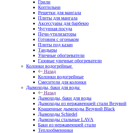
Грили
Коптильни
Решетки для мангала
Плиты для мангала
Аксессуары для барбекю
Чугунная посуда
Печи-утилизаторы
Готовим с огоньком
Плиты под казан
Тандыры
Уличные обогреватели
Газовые уличные обогреватели
Колонки водогрейные
Назад
Колонки водогрейные
Смесители для колонки
Дымоходы, баки для воды
Назад
Дымоходы, баки для воды
Дымоходы из нержавеющей стали Везувий
Крашенные дымоходы Везувий Black
Дымоходы Schiedel
Дымоходы стальные LAVA
Баки из нержавеющей стали
Теплообменники