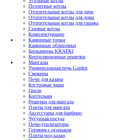
Угольные котлы
Пеллетные котлы
Отопительные котлы для дачи
Отопительные котлы для дома
Отопительные котлы для гаража
Газовые котлы
Комплектующие
Каминные топки
Каминные облицовки
Биокамины KRATKI
Вентиляционные решетки
Мангалы
Универсальная печь Garden
Смокеры
Печи для казана
Костровые чаши
Грили
Коптильни
Решетки для мангала
Плиты для мангала
Аксессуары для барбекю
Чугунная посуда
Печи-утилизаторы
Готовим с огоньком
Плиты под казан