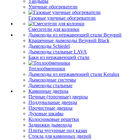
Тандыры
Уличные обогреватели
Газовые уличные обогреватели
Смесители для колонки
Дымоходы из нержавеющей стали Везувий
Крашенные дымоходы Везувий Black
Дымоходы Schiedel
Дымоходы стальные LAVA
Баки из нержавеющей стали
Теплообменники
Дымоходы из нержавеющей стали Keralux
Дымоходные системы
Дымоходы стальные
Каминные дверцы
Печные (топочные) дверцы
Поддувальные дверцы
Прочистные дверцы
Духовые шкафы
Колосниковые решетки
Задвижки дымохода
Плиты чугунные под казан
Стекла для каминных дверей