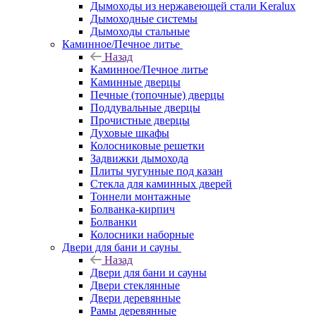
Дымоходы из нержавеющей стали Keralux
Дымоходные системы
Дымоходы стальные
Каминное/Печное литье
Назад
Каминное/Печное литье
Каминные дверцы
Печные (топочные) дверцы
Поддувальные дверцы
Прочистные дверцы
Духовые шкафы
Колосниковые решетки
Задвижки дымохода
Плиты чугунные под казан
Стекла для каминных дверей
Тоннели монтажные
Болванка-кирпич
Болванки
Колосники наборные
Двери для бани и сауны
Назад
Двери для бани и сауны
Двери стеклянные
Двери деревянные
Рамы деревянные