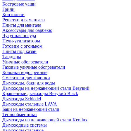
Костровые чаши
Грили
Коптильни
Решетки для мангала
Плиты для мангала
Аксессуары для барбекю
Чугунная посуда
Печи-утилизаторы
Готовим с огоньком
Плиты под казан
Тандыры
Уличные обогреватели
Газовые уличные обогреватели
Колонки водогрейные
Смесители для колонки
Дымоходы, баки для воды
Дымоходы из нержавеющей стали Везувий
Крашенные дымоходы Везувий Black
Дымоходы Schiedel
Дымоходы стальные LAVA
Баки из нержавеющей стали
Теплообменники
Дымоходы из нержавеющей стали Keralux
Дымоходные системы
Дымоходы стальные