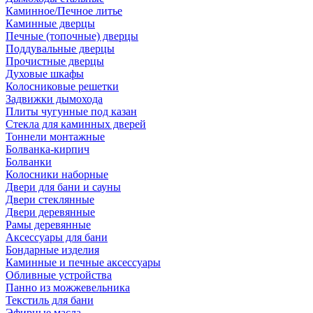
Каминное/Печное литье
Каминные дверцы
Печные (топочные) дверцы
Поддувальные дверцы
Прочистные дверцы
Духовые шкафы
Колосниковые решетки
Задвижки дымохода
Плиты чугунные под казан
Стекла для каминных дверей
Тоннели монтажные
Болванка-кирпич
Болванки
Колосники наборные
Двери для бани и сауны
Двери стеклянные
Двери деревянные
Рамы деревянные
Аксессуары для бани
Бондарные изделия
Каминные и печные аксессуары
Обливные устройства
Панно из можжевельника
Текстиль для бани
Эфирные масла