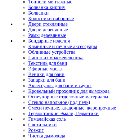
Тоннели монтажные
Болванка-кирпич
Болванки
Колосники наборные
Двери стеклянные
Двери деревянные
Рамы деревянные
Бондарные изделия
Каминные и печные аксессуары
Обливные устройства
Панно из можжевельника
Текстиль для бани
Эфирные масла
Веники для бани
Запарки для бани
Аксессуары для бани и сауны
Кровельный проходник для дымохода
Огнеупорные отделочные материалы
Стекло напольное (под печь)
Смеси печные, кладочные, жаропрочные
Термостойкие Эмали, Герметики
Гималайская соль
Светильники
Розжиг
Чистка дымохода