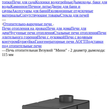
топки
Печи для сада
Колонки водогрейные
Дымоходы, баки для
воды
Каминное/Печное литье
Двери для бани и
сауны
Аксессуары для бани
Изоляционные отделочные
материалы
Сопутствующие товары
Стекла для печей
—
Отопительно-варочные печи
Печи отопления на дровах
Печи для дома
Печи для
дачи
Чугунные печи отопления
Стальные печи отопления
Печи
длительного горения
Печи с духовкой
Печи с водяным
контуром
Буржуйки
Газогенераторные печи АОГТ
Подставки
под отопительные печи
—
Печь отопительная Везувий "Мини" - 2 диаметр дымохода:
115 мм