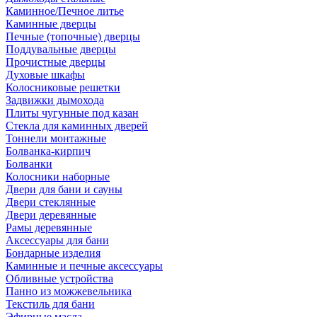
Каминное/Печное литье
Каминные дверцы
Печные (топочные) дверцы
Поддувальные дверцы
Прочистные дверцы
Духовые шкафы
Колосниковые решетки
Задвижки дымохода
Плиты чугунные под казан
Стекла для каминных дверей
Тоннели монтажные
Болванка-кирпич
Болванки
Колосники наборные
Двери для бани и сауны
Двери стеклянные
Двери деревянные
Рамы деревянные
Аксессуары для бани
Бондарные изделия
Каминные и печные аксессуары
Обливные устройства
Панно из можжевельника
Текстиль для бани
Эфирные масла