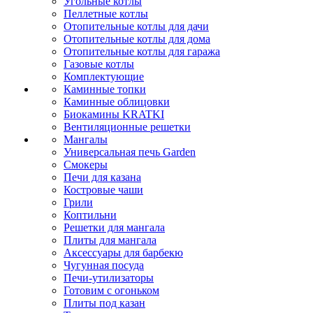
Угольные котлы
Пеллетные котлы
Отопительные котлы для дачи
Отопительные котлы для дома
Отопительные котлы для гаража
Газовые котлы
Комплектующие
Каминные топки
Каминные облицовки
Биокамины KRATKI
Вентиляционные решетки
Мангалы
Универсальная печь Garden
Смокеры
Печи для казана
Костровые чаши
Грили
Коптильни
Решетки для мангала
Плиты для мангала
Аксессуары для барбекю
Чугунная посуда
Печи-утилизаторы
Готовим с огоньком
Плиты под казан