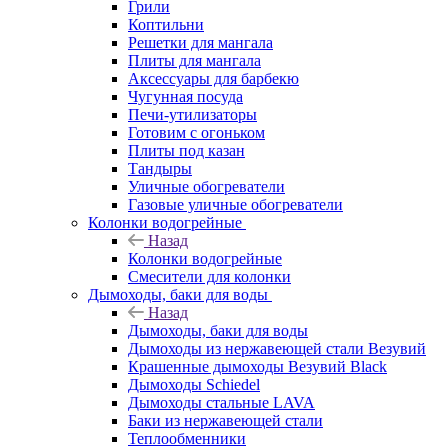
Грили
Коптильни
Решетки для мангала
Плиты для мангала
Аксессуары для барбекю
Чугунная посуда
Печи-утилизаторы
Готовим с огоньком
Плиты под казан
Тандыры
Уличные обогреватели
Газовые уличные обогреватели
Колонки водогрейные
Назад
Колонки водогрейные
Смесители для колонки
Дымоходы, баки для воды
Назад
Дымоходы, баки для воды
Дымоходы из нержавеющей стали Везувий
Крашенные дымоходы Везувий Black
Дымоходы Schiedel
Дымоходы стальные LAVA
Баки из нержавеющей стали
Теплообменники