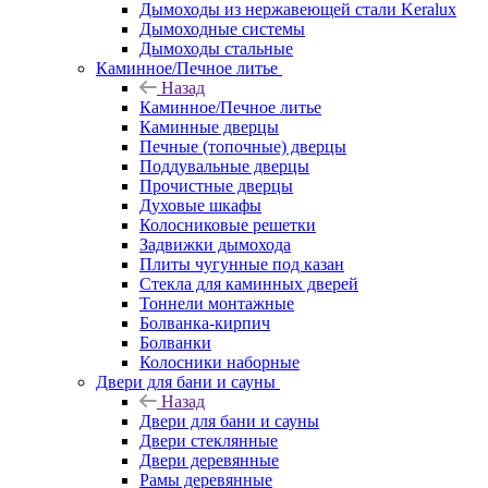
Дымоходы из нержавеющей стали Keralux
Дымоходные системы
Дымоходы стальные
Каминное/Печное литье
Назад
Каминное/Печное литье
Каминные дверцы
Печные (топочные) дверцы
Поддувальные дверцы
Прочистные дверцы
Духовые шкафы
Колосниковые решетки
Задвижки дымохода
Плиты чугунные под казан
Стекла для каминных дверей
Тоннели монтажные
Болванка-кирпич
Болванки
Колосники наборные
Двери для бани и сауны
Назад
Двери для бани и сауны
Двери стеклянные
Двери деревянные
Рамы деревянные