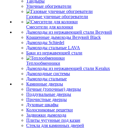
Тандыры
Уличные обогреватели
Газовые уличные обогреватели
Смесители для колонки
Дымоходы из нержавеющей стали Везувий
Крашенные дымоходы Везувий Black
Дымоходы Schiedel
Дымоходы стальные LAVA
Баки из нержавеющей стали
Теплообменники
Дымоходы из нержавеющей стали Keralux
Дымоходные системы
Дымоходы стальные
Каминные дверцы
Печные (топочные) дверцы
Поддувальные дверцы
Прочистные дверцы
Духовые шкафы
Колосниковые решетки
Задвижки дымохода
Плиты чугунные под казан
Стекла для каминных дверей