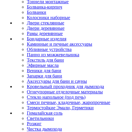
Тоннели монтажные
Болванка-кирпич
Болванки
Колосники наборные
Двери стеклянные
Двери деревянные
Рамы деревянные
Бондарные изделия
Каминные и печные аксессуары
Обливные устройства
Панно из можжевельника
Текстиль для бани
Эфирные масла
Веники для бани
Запарки для бани
Аксессуары для бани и сауны
Кровельный проходник для дымохода
Огнеупорные отделочные материалы
Стекло напольное (под печь)
Смеси печные, кладочные, жаропрочные
Термостойкие Эмали, Герметики
Гималайская соль
Светильники
Розжиг
Чистка дымохода