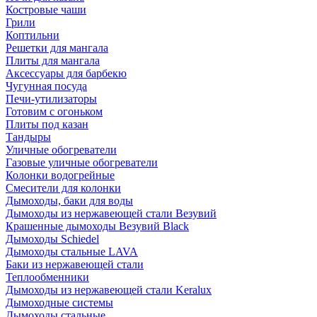
Костровые чаши
Грили
Коптильни
Решетки для мангала
Плиты для мангала
Аксессуары для барбекю
Чугунная посуда
Печи-утилизаторы
Готовим с огоньком
Плиты под казан
Тандыры
Уличные обогреватели
Газовые уличные обогреватели
Колонки водогрейные
Смесители для колонки
Дымоходы, баки для воды
Дымоходы из нержавеющей стали Везувий
Крашенные дымоходы Везувий Black
Дымоходы Schiedel
Дымоходы стальные LAVA
Баки из нержавеющей стали
Теплообменники
Дымоходы из нержавеющей стали Keralux
Дымоходные системы
Дымоходы стальные