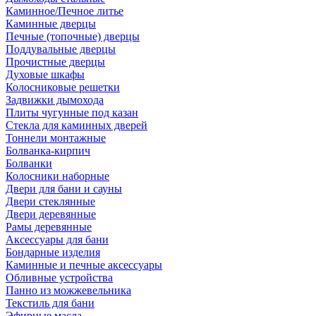
Каминное/Печное литье
Каминные дверцы
Печные (топочные) дверцы
Поддувальные дверцы
Прочистные дверцы
Духовые шкафы
Колосниковые решетки
Задвижки дымохода
Плиты чугунные под казан
Стекла для каминных дверей
Тоннели монтажные
Болванка-кирпич
Болванки
Колосники наборные
Двери для бани и сауны
Двери стеклянные
Двери деревянные
Рамы деревянные
Аксессуары для бани
Бондарные изделия
Каминные и печные аксессуары
Обливные устройства
Панно из можжевельника
Текстиль для бани
Эфирные масла