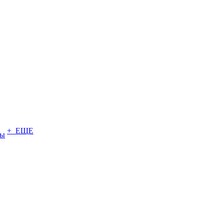
+ ЕЩЕ
ты