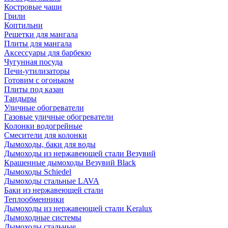
Костровые чаши
Грили
Коптильни
Решетки для мангала
Плиты для мангала
Аксессуары для барбекю
Чугунная посуда
Печи-утилизаторы
Готовим с огоньком
Плиты под казан
Тандыры
Уличные обогреватели
Газовые уличные обогреватели
Колонки водогрейные
Смесители для колонки
Дымоходы, баки для воды
Дымоходы из нержавеющей стали Везувий
Крашенные дымоходы Везувий Black
Дымоходы Schiedel
Дымоходы стальные LAVA
Баки из нержавеющей стали
Теплообменники
Дымоходы из нержавеющей стали Keralux
Дымоходные системы
Дымоходы стальные