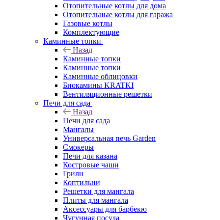
Отопительные котлы для дома
Отопительные котлы для гаража
Газовые котлы
Комплектующие
Каминные топки
Назад
Каминные топки
Каминные топки
Каминные облицовки
Биокамины KRATKI
Вентиляционные решетки
Печи для сада
Назад
Печи для сада
Мангалы
Универсальная печь Garden
Смокеры
Печи для казана
Костровые чаши
Грили
Коптильни
Решетки для мангала
Плиты для мангала
Аксессуары для барбекю
Чугунная посуда