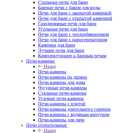
Стальные печи для бани
Банные печи с баком для воды
Печи для бани с закрытой каменкой
Печи для бани с открытой каменкой
Газодровяные печи для бани
Угольные печи для бани
Печи для бани с теплообменником
Печи для бани с парогенератором
Каменки для бани
Лучшие печи для бани
Комплектующие к банным печам
Печи-камины
Назад
Печи-камины
Печи-камины на дровах
Печи-камины для дома
Чугунные печи-камины
Стальные печи-камины
Угловые печи-камины
Печи-камины с плитой
Печи-камины длительного горения
Печи-камины с водяным контуром
Печи-камины для дачи
Печи отопительные
Назад