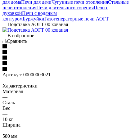
для дома
Печи для дачи
Чугунные печи отопления
Стальные
печи отопления
Печи длительного горения
Печи с
духовкой
Печи с водяным
контуром
Буржуйки
Газогенераторные печи АОГТ
—
Подставка АОГТ 00 кованая
В избранное
Сравнить
Артикул:
00000003021
Характеристики
Материал
—
Сталь
Вес
—
10 кг
Ширина
—
580 мм