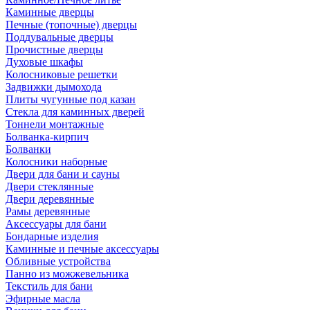
Каминные дверцы
Печные (топочные) дверцы
Поддувальные дверцы
Прочистные дверцы
Духовые шкафы
Колосниковые решетки
Задвижки дымохода
Плиты чугунные под казан
Стекла для каминных дверей
Тоннели монтажные
Болванка-кирпич
Болванки
Колосники наборные
Двери для бани и сауны
Двери стеклянные
Двери деревянные
Рамы деревянные
Аксессуары для бани
Бондарные изделия
Каминные и печные аксессуары
Обливные устройства
Панно из можжевельника
Текстиль для бани
Эфирные масла