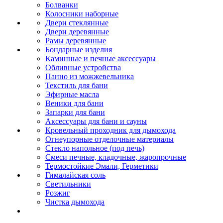
Болванки
Колосники наборные
Двери стеклянные
Двери деревянные
Рамы деревянные
Бондарные изделия
Каминные и печные аксессуары
Обливные устройства
Панно из можжевельника
Текстиль для бани
Эфирные масла
Веники для бани
Запарки для бани
Аксессуары для бани и сауны
Кровельный проходник для дымохода
Огнеупорные отделочные материалы
Стекло напольное (под печь)
Смеси печные, кладочные, жаропрочные
Термостойкие Эмали, Герметики
Гималайская соль
Светильники
Розжиг
Чистка дымохода