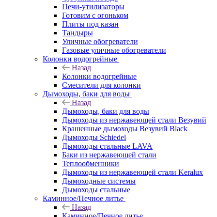
Печи-утилизаторы
Готовим с огоньком
Плиты под казан
Тандыры
Уличные обогреватели
Газовые уличные обогреватели
Колонки водогрейные
Назад
Колонки водогрейные
Смесители для колонки
Дымоходы, баки для воды
Назад
Дымоходы, баки для воды
Дымоходы из нержавеющей стали Везувий
Крашенные дымоходы Везувий Black
Дымоходы Schiedel
Дымоходы стальные LAVA
Баки из нержавеющей стали
Теплообменники
Дымоходы из нержавеющей стали Keralux
Дымоходные системы
Дымоходы стальные
Каминное/Печное литье
Назад
Каминное/Печное литье