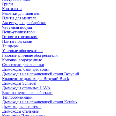
Грили
Коптильни
Решетки для мангала
Плиты для мангала
Аксессуары для барбекю
Чугунная посуда
Печи-утилизаторы
Готовим с огоньком
Плиты под казан
Тандыры
Уличные обогреватели
Газовые уличные обогреватели
Колонки водогрейные
Смесители для колонки
Дымоходы, баки для воды
Дымоходы из нержавеющей стали Везувий
Крашенные дымоходы Везувий Black
Дымоходы Schiedel
Дымоходы стальные LAVA
Баки из нержавеющей стали
Теплообменники
Дымоходы из нержавеющей стали Keralux
Дымоходные системы
Дымоходы стальные
Каминное/Печное литье