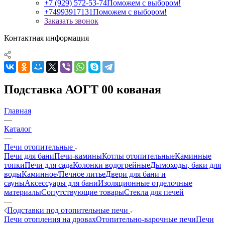
+7 (929) 572-53-74
Поможем с выбором!
+74993917131
Поможем с выбором!
Заказать звонок
Контактная информация
Подставка АОГТ 00 кованая
Главная
—
Каталог
—
Печи отопительные
Печи для бани
Печи-камины
Котлы отопительные
Каминные
топки
Печи для сада
Колонки водогрейные
Дымоходы, баки для
воды
Каминное/Печное литье
Двери для бани и
сауны
Аксессуары для бани
Изоляционные отделочные
материалы
Сопутствующие товары
Стекла для печей
—
Подставки под отопительные печи
Печи отопления на дровах
Отопительно-варочные печи
Печи