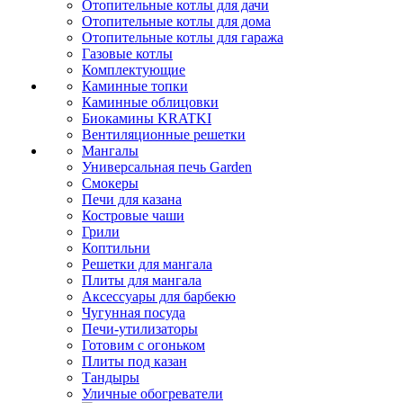
Отопительные котлы для дачи
Отопительные котлы для дома
Отопительные котлы для гаража
Газовые котлы
Комплектующие
Каминные топки
Каминные облицовки
Биокамины KRATKI
Вентиляционные решетки
Мангалы
Универсальная печь Garden
Смокеры
Печи для казана
Костровые чаши
Грили
Коптильни
Решетки для мангала
Плиты для мангала
Аксессуары для барбекю
Чугунная посуда
Печи-утилизаторы
Готовим с огоньком
Плиты под казан
Тандыры
Уличные обогреватели