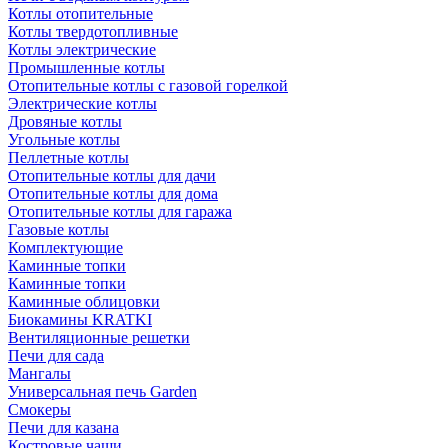
Котлы отопительные
Котлы твердотопливные
Котлы электрические
Промышленные котлы
Отопительные котлы с газовой горелкой
Электрические котлы
Дровяные котлы
Угольные котлы
Пеллетные котлы
Отопительные котлы для дачи
Отопительные котлы для дома
Отопительные котлы для гаража
Газовые котлы
Комплектующие
Каминные топки
Каминные топки
Каминные облицовки
Биокамины KRATKI
Вентиляционные решетки
Печи для сада
Мангалы
Универсальная печь Garden
Смокеры
Печи для казана
Костровые чаши