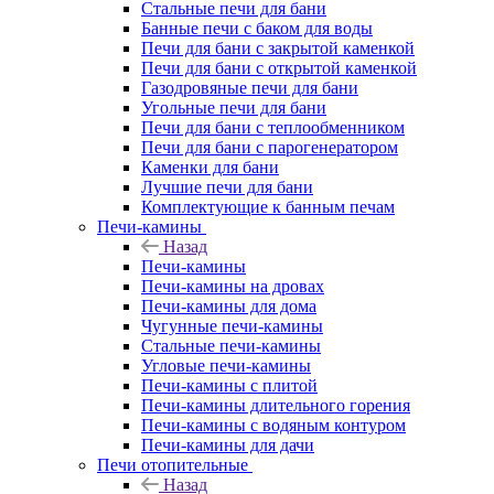
Стальные печи для бани
Банные печи с баком для воды
Печи для бани с закрытой каменкой
Печи для бани с открытой каменкой
Газодровяные печи для бани
Угольные печи для бани
Печи для бани с теплообменником
Печи для бани с парогенератором
Каменки для бани
Лучшие печи для бани
Комплектующие к банным печам
Печи-камины
Назад
Печи-камины
Печи-камины на дровах
Печи-камины для дома
Чугунные печи-камины
Стальные печи-камины
Угловые печи-камины
Печи-камины с плитой
Печи-камины длительного горения
Печи-камины с водяным контуром
Печи-камины для дачи
Печи отопительные
Назад