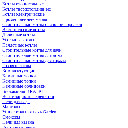
Котлы отопительные
Котлы твердотопливные
Котлы электрические
Промышленные котлы
Отопительные котлы с газовой горелкой
Электрические котлы
Дровяные котлы
Угольные котлы
Пеллетные котлы
Отопительные котлы для дачи
Отопительные котлы для дома
Отопительные котлы для гаража
Газовые котлы
Комплектующие
Каминные топки
Каминные топки
Каминные облицовки
Биокамины KRATKI
Вентиляционные решетки
Печи для сада
Мангалы
Универсальная печь Garden
Смокеры
Печи для казана
Костровые чаши