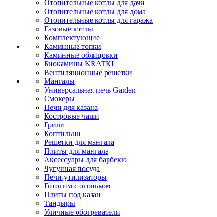
Отопительные котлы для дачи
Отопительные котлы для дома
Отопительные котлы для гаража
Газовые котлы
Комплектующие
Каминные топки
Каминные облицовки
Биокамины KRATKI
Вентиляционные решетки
Мангалы
Универсальная печь Garden
Смокеры
Печи для казана
Костровые чаши
Грили
Коптильни
Решетки для мангала
Плиты для мангала
Аксессуары для барбекю
Чугунная посуда
Печи-утилизаторы
Готовим с огоньком
Плиты под казан
Тандыры
Уличные обогреватели