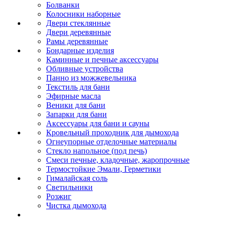
Болванки
Колосники наборные
Двери стеклянные
Двери деревянные
Рамы деревянные
Бондарные изделия
Каминные и печные аксессуары
Обливные устройства
Панно из можжевельника
Текстиль для бани
Эфирные масла
Веники для бани
Запарки для бани
Аксессуары для бани и сауны
Кровельный проходник для дымохода
Огнеупорные отделочные материалы
Стекло напольное (под печь)
Смеси печные, кладочные, жаропрочные
Термостойкие Эмали, Герметики
Гималайская соль
Светильники
Розжиг
Чистка дымохода