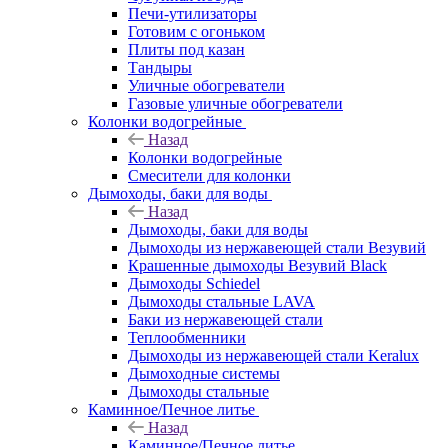
Печи-утилизаторы
Готовим с огоньком
Плиты под казан
Тандыры
Уличные обогреватели
Газовые уличные обогреватели
Колонки водогрейные
Назад
Колонки водогрейные
Смесители для колонки
Дымоходы, баки для воды
Назад
Дымоходы, баки для воды
Дымоходы из нержавеющей стали Везувий
Крашенные дымоходы Везувий Black
Дымоходы Schiedel
Дымоходы стальные LAVA
Баки из нержавеющей стали
Теплообменники
Дымоходы из нержавеющей стали Keralux
Дымоходные системы
Дымоходы стальные
Каминное/Печное литье
Назад
Каминное/Печное литье