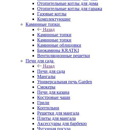
Отопительные котлы для дома
Отопительные котлы для гаража
Газовые котлы
Комплектующие
Каминные топки
Назад
Каминные топки
Каминные топки
Каминные облицовки
Биокамины KRATKI
Вентиляционные решетки
Печи для сада
Назад
Печи для сада
Мангалы
Универсальная печь Garden
Смокеры
Печи для казана
Костровые чаши
Грили
Коптильни
Решетки для мангала
Плиты для мангала
Аксессуары для барбекю
Чугунная посуда