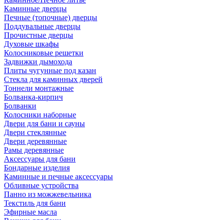
Каминные дверцы
Печные (топочные) дверцы
Поддувальные дверцы
Прочистные дверцы
Духовые шкафы
Колосниковые решетки
Задвижки дымохода
Плиты чугунные под казан
Стекла для каминных дверей
Тоннели монтажные
Болванка-кирпич
Болванки
Колосники наборные
Двери для бани и сауны
Двери стеклянные
Двери деревянные
Рамы деревянные
Аксессуары для бани
Бондарные изделия
Каминные и печные аксессуары
Обливные устройства
Панно из можжевельника
Текстиль для бани
Эфирные масла