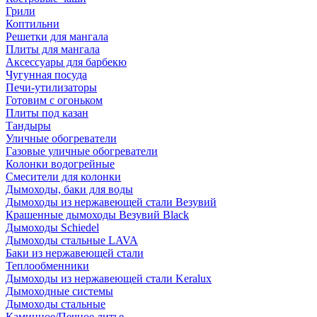
Грили
Коптильни
Решетки для мангала
Плиты для мангала
Аксессуары для барбекю
Чугунная посуда
Печи-утилизаторы
Готовим с огоньком
Плиты под казан
Тандыры
Уличные обогреватели
Газовые уличные обогреватели
Колонки водогрейные
Смесители для колонки
Дымоходы, баки для воды
Дымоходы из нержавеющей стали Везувий
Крашенные дымоходы Везувий Black
Дымоходы Schiedel
Дымоходы стальные LAVA
Баки из нержавеющей стали
Теплообменники
Дымоходы из нержавеющей стали Keralux
Дымоходные системы
Дымоходы стальные
Каминное/Печное литье