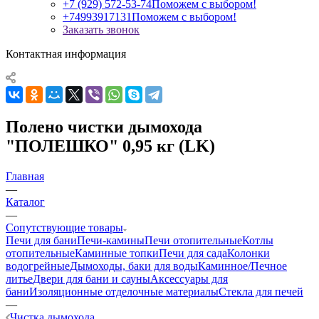
+7 (929) 572-53-74
Поможем с выбором!
+74993917131
Поможем с выбором!
Заказать звонок
Контактная информация
Полено чистки дымохода
"ПОЛЕШКО" 0,95 кг (LK)
Главная
—
Каталог
—
Сопутствующие товары
Печи для бани
Печи-камины
Печи отопительные
Котлы
отопительные
Каминные топки
Печи для сада
Колонки
водогрейные
Дымоходы, баки для воды
Каминное/Печное
литье
Двери для бани и сауны
Аксессуары для
бани
Изоляционные отделочные материалы
Стекла для печей
—
Чистка дымохода