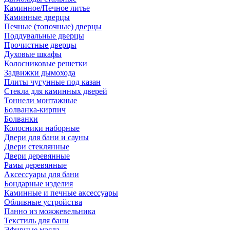
Каминное/Печное литье
Каминные дверцы
Печные (топочные) дверцы
Поддувальные дверцы
Прочистные дверцы
Духовые шкафы
Колосниковые решетки
Задвижки дымохода
Плиты чугунные под казан
Стекла для каминных дверей
Тоннели монтажные
Болванка-кирпич
Болванки
Колосники наборные
Двери для бани и сауны
Двери стеклянные
Двери деревянные
Рамы деревянные
Аксессуары для бани
Бондарные изделия
Каминные и печные аксессуары
Обливные устройства
Панно из можжевельника
Текстиль для бани
Эфирные масла