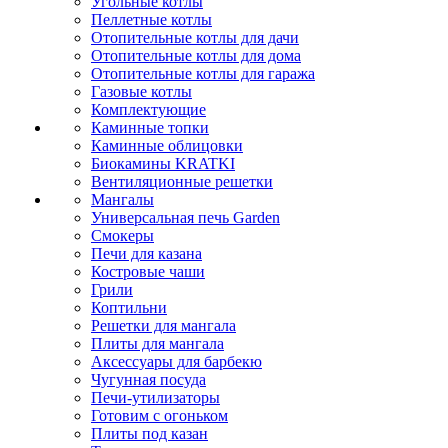
Угольные котлы
Пеллетные котлы
Отопительные котлы для дачи
Отопительные котлы для дома
Отопительные котлы для гаража
Газовые котлы
Комплектующие
Каминные топки
Каминные облицовки
Биокамины KRATKI
Вентиляционные решетки
Мангалы
Универсальная печь Garden
Смокеры
Печи для казана
Костровые чаши
Грили
Коптильни
Решетки для мангала
Плиты для мангала
Аксессуары для барбекю
Чугунная посуда
Печи-утилизаторы
Готовим с огоньком
Плиты под казан