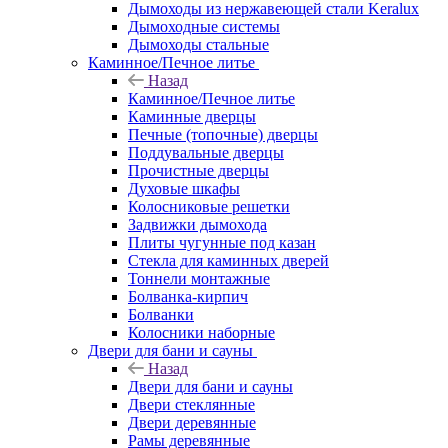
Дымоходы из нержавеющей стали Keralux
Дымоходные системы
Дымоходы стальные
Каминное/Печное литье
Назад
Каминное/Печное литье
Каминные дверцы
Печные (топочные) дверцы
Поддувальные дверцы
Прочистные дверцы
Духовые шкафы
Колосниковые решетки
Задвижки дымохода
Плиты чугунные под казан
Стекла для каминных дверей
Тоннели монтажные
Болванка-кирпич
Болванки
Колосники наборные
Двери для бани и сауны
Назад
Двери для бани и сауны
Двери стеклянные
Двери деревянные
Рамы деревянные