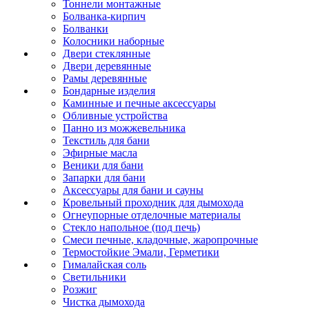
Тоннели монтажные
Болванка-кирпич
Болванки
Колосники наборные
Двери стеклянные
Двери деревянные
Рамы деревянные
Бондарные изделия
Каминные и печные аксессуары
Обливные устройства
Панно из можжевельника
Текстиль для бани
Эфирные масла
Веники для бани
Запарки для бани
Аксессуары для бани и сауны
Кровельный проходник для дымохода
Огнеупорные отделочные материалы
Стекло напольное (под печь)
Смеси печные, кладочные, жаропрочные
Термостойкие Эмали, Герметики
Гималайская соль
Светильники
Розжиг
Чистка дымохода