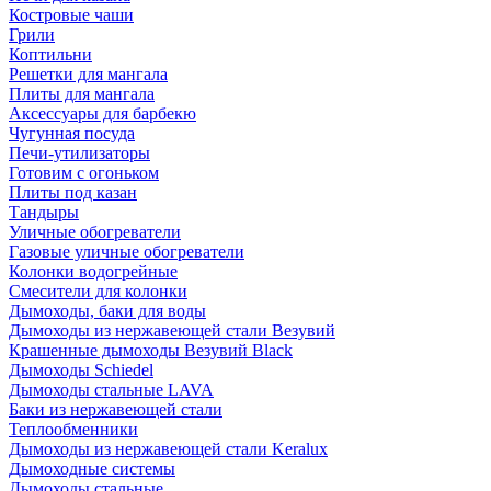
Костровые чаши
Грили
Коптильни
Решетки для мангала
Плиты для мангала
Аксессуары для барбекю
Чугунная посуда
Печи-утилизаторы
Готовим с огоньком
Плиты под казан
Тандыры
Уличные обогреватели
Газовые уличные обогреватели
Колонки водогрейные
Смесители для колонки
Дымоходы, баки для воды
Дымоходы из нержавеющей стали Везувий
Крашенные дымоходы Везувий Black
Дымоходы Schiedel
Дымоходы стальные LAVA
Баки из нержавеющей стали
Теплообменники
Дымоходы из нержавеющей стали Keralux
Дымоходные системы
Дымоходы стальные