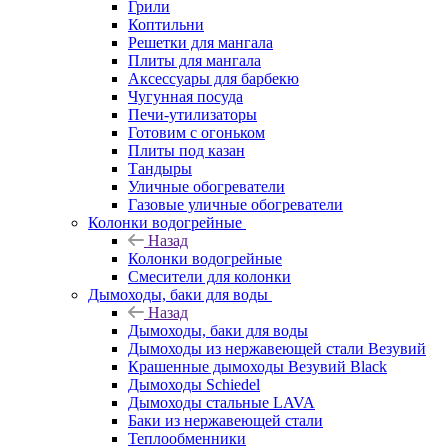
Грили
Коптильни
Решетки для мангала
Плиты для мангала
Аксессуары для барбекю
Чугунная посуда
Печи-утилизаторы
Готовим с огоньком
Плиты под казан
Тандыры
Уличные обогреватели
Газовые уличные обогреватели
Колонки водогрейные
Назад
Колонки водогрейные
Смесители для колонки
Дымоходы, баки для воды
Назад
Дымоходы, баки для воды
Дымоходы из нержавеющей стали Везувий
Крашенные дымоходы Везувий Black
Дымоходы Schiedel
Дымоходы стальные LAVA
Баки из нержавеющей стали
Теплообменники