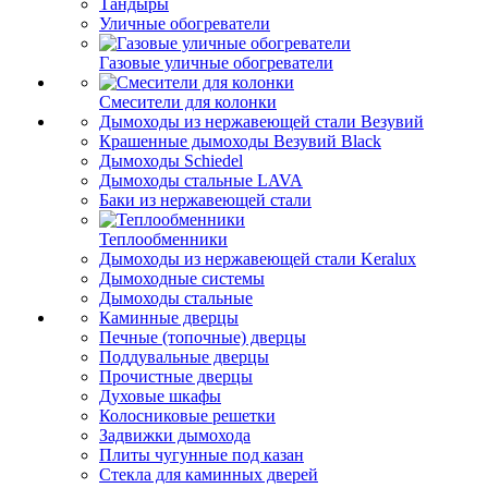
Тандыры
Уличные обогреватели
Газовые уличные обогреватели
Смесители для колонки
Дымоходы из нержавеющей стали Везувий
Крашенные дымоходы Везувий Black
Дымоходы Schiedel
Дымоходы стальные LAVA
Баки из нержавеющей стали
Теплообменники
Дымоходы из нержавеющей стали Keralux
Дымоходные системы
Дымоходы стальные
Каминные дверцы
Печные (топочные) дверцы
Поддувальные дверцы
Прочистные дверцы
Духовые шкафы
Колосниковые решетки
Задвижки дымохода
Плиты чугунные под казан
Стекла для каминных дверей