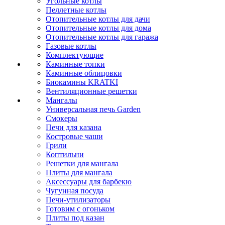
Угольные котлы
Пеллетные котлы
Отопительные котлы для дачи
Отопительные котлы для дома
Отопительные котлы для гаража
Газовые котлы
Комплектующие
Каминные топки
Каминные облицовки
Биокамины KRATKI
Вентиляционные решетки
Мангалы
Универсальная печь Garden
Смокеры
Печи для казана
Костровые чаши
Грили
Коптильни
Решетки для мангала
Плиты для мангала
Аксессуары для барбекю
Чугунная посуда
Печи-утилизаторы
Готовим с огоньком
Плиты под казан