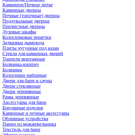
Каминное/Печное литье
Каминные дверцы
Печные (топочные) дверцы
Поддувальные дверцы
Прочистные дверцы
Духовые шкафы
Колосниковые решетки
Задвижки дымохода
Плиты чугунные под казан
Стекла для каминных дверей
Тоннели монтажные
Болванка-кирпич
Болванки
Колосники наборные
Двери для бани и сауны
Двери стеклянные
Двери деревянные
Рамы деревянные
Аксессуары для бани
Бондарные изделия
Каминные и печные аксессуары
Обливные устройства
Панно из можжевельника
Текстиль для бани
Эфирные масла