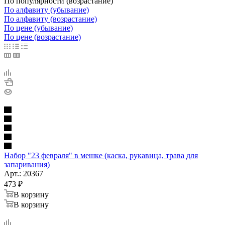
По популярности (возрастание)
По алфавиту (убывание)
По алфавиту (возрастание)
По цене (убывание)
По цене (возрастание)
Набор "23 февраля" в мешке (каска, рукавица, трава для
запаривания)
Арт.: 20367
473
₽
В корзину
В корзину