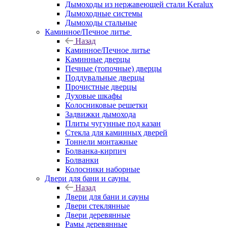
Дымоходы из нержавеющей стали Keralux
Дымоходные системы
Дымоходы стальные
Каминное/Печное литье
Назад
Каминное/Печное литье
Каминные дверцы
Печные (топочные) дверцы
Поддувальные дверцы
Прочистные дверцы
Духовые шкафы
Колосниковые решетки
Задвижки дымохода
Плиты чугунные под казан
Стекла для каминных дверей
Тоннели монтажные
Болванка-кирпич
Болванки
Колосники наборные
Двери для бани и сауны
Назад
Двери для бани и сауны
Двери стеклянные
Двери деревянные
Рамы деревянные