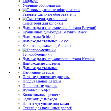
Тандыры
Уличные обогреватели
Газовые уличные обогреватели
Смесители для колонки
Дымоходы из нержавеющей стали Везувий
Крашенные дымоходы Везувий Black
Дымоходы Schiedel
Дымоходы стальные LAVA
Баки из нержавеющей стали
Теплообменники
Дымоходы из нержавеющей стали Keralux
Дымоходные системы
Дымоходы стальные
Каминные дверцы
Печные (топочные) дверцы
Поддувальные дверцы
Прочистные дверцы
Духовые шкафы
Колосниковые решетки
Задвижки дымохода
Плиты чугунные под казан
Стекла для каминных дверей