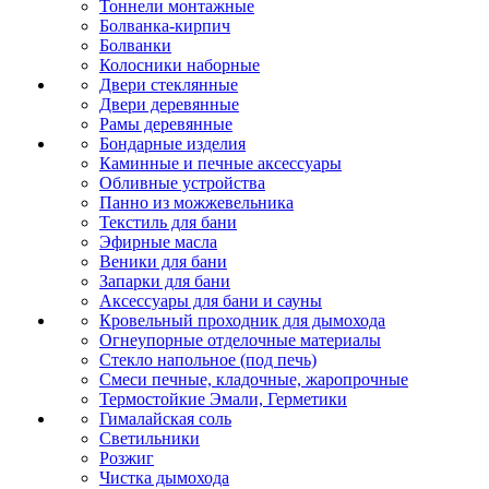
Тоннели монтажные
Болванка-кирпич
Болванки
Колосники наборные
Двери стеклянные
Двери деревянные
Рамы деревянные
Бондарные изделия
Каминные и печные аксессуары
Обливные устройства
Панно из можжевельника
Текстиль для бани
Эфирные масла
Веники для бани
Запарки для бани
Аксессуары для бани и сауны
Кровельный проходник для дымохода
Огнеупорные отделочные материалы
Стекло напольное (под печь)
Смеси печные, кладочные, жаропрочные
Термостойкие Эмали, Герметики
Гималайская соль
Светильники
Розжиг
Чистка дымохода