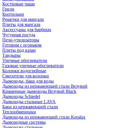
Костровые чаши
Грили
Коптильни
Решетки для мангала
Плиты для мангала
Аксессуары для барбекю
Чугунная посуда
Печи-утилизаторы
Готовим с огоньком
Плиты под казан
Тандыры
Уличные обогреватели
Газовые уличные обогреватели
Колонки водогрейные
Смесители для колонки
Дымоходы, баки для воды
Дымоходы из нержавеющей стали Везувий
Крашенные дымоходы Везувий Black
Дымоходы Schiedel
Дымоходы стальные LAVA
Баки из нержавеющей стали
Теплообменники
Дымоходы из нержавеющей стали Keralux
Дымоходные системы
Дымоходы стальные