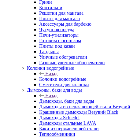
Грили
Коптильни
Решетки для мангала
Плиты для мангала
Аксессуары для барбекю
Чугунная посуда
Печи-утилизаторы
Готовим с огоньком
Плиты под казан
Тандыры
Уличные обогреватели
Газовые уличные обогреватели
Колонки водогрейные
Назад
Колонки водогрейные
Смесители для колонки
Дымоходы, баки для воды
Назад
Дымоходы, баки для воды
Дымоходы из нержавеющей стали Везувий
Крашенные дымоходы Везувий Black
Дымоходы Schiedel
Дымоходы стальные LAVA
Баки из нержавеющей стали
Теплообменники