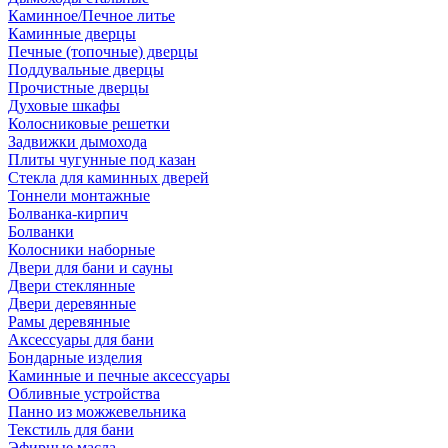
Каминное/Печное литье
Каминные дверцы
Печные (топочные) дверцы
Поддувальные дверцы
Прочистные дверцы
Духовые шкафы
Колосниковые решетки
Задвижки дымохода
Плиты чугунные под казан
Стекла для каминных дверей
Тоннели монтажные
Болванка-кирпич
Болванки
Колосники наборные
Двери для бани и сауны
Двери стеклянные
Двери деревянные
Рамы деревянные
Аксессуары для бани
Бондарные изделия
Каминные и печные аксессуары
Обливные устройства
Панно из можжевельника
Текстиль для бани
Эфирные масла