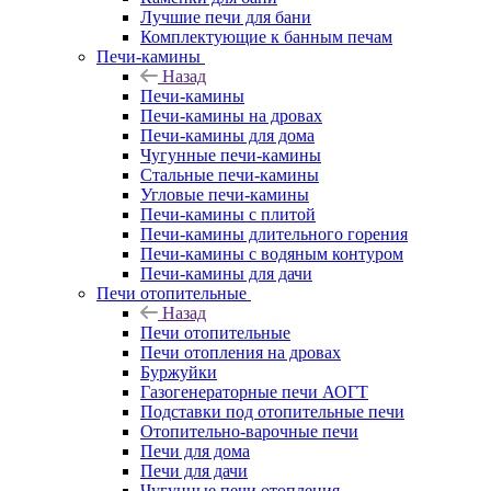
Лучшие печи для бани
Комплектующие к банным печам
Печи-камины
Назад
Печи-камины
Печи-камины на дровах
Печи-камины для дома
Чугунные печи-камины
Стальные печи-камины
Угловые печи-камины
Печи-камины с плитой
Печи-камины длительного горения
Печи-камины с водяным контуром
Печи-камины для дачи
Печи отопительные
Назад
Печи отопительные
Печи отопления на дровах
Буржуйки
Газогенераторные печи АОГТ
Подставки под отопительные печи
Отопительно-варочные печи
Печи для дома
Печи для дачи
Чугунные печи отопления