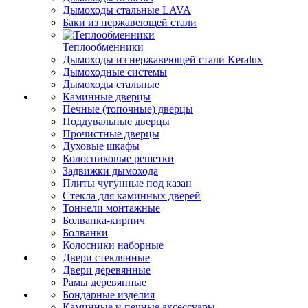
Дымоходы стальные LAVA
Баки из нержавеющей стали
Теплообменники
Дымоходы из нержавеющей стали Keralux
Дымоходные системы
Дымоходы стальные
Каминные дверцы
Печные (топочные) дверцы
Поддувальные дверцы
Прочистные дверцы
Духовые шкафы
Колосниковые решетки
Задвижки дымохода
Плиты чугунные под казан
Стекла для каминных дверей
Тоннели монтажные
Болванка-кирпич
Болванки
Колосники наборные
Двери стеклянные
Двери деревянные
Рамы деревянные
Бондарные изделия
Каминные и печные аксессуары