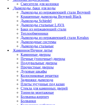
Смесители для колонки
Дымоходы, баки для воды
Дымоходы из нержавеющей стали Везувий
Крашенные дымоходы Везувий Black
Дымоходы Schiedel
Дымоходы стальные LAVA
Баки из нержавеющей стали
Теплообменники
Дымоходы из нержавеющей стали Keralux
Дымоходные системы
Дымоходы стальные
Каминное/Печное литье
Каминные дверцы
Печные (топочные) дверцы
Поддувальные дверцы
Прочистные дверцы
Духовые шкафы
Колосниковые решетки
Задвижки дымохода
Плиты чугунные под казан
Стекла для каминных дверей
Тоннели монтажные
Болванка-кирпич
Болванки