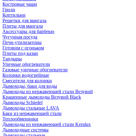
Костровые чаши
Грили
Коптильни
Решетки для мангала
Плиты для мангала
Аксессуары для барбекю
Чугунная посуда
Печи-утилизаторы
Готовим с огоньком
Плиты под казан
Тандыры
Уличные обогреватели
Газовые уличные обогреватели
Колонки водогрейные
Смесители для колонки
Дымоходы, баки для воды
Дымоходы из нержавеющей стали Везувий
Крашенные дымоходы Везувий Black
Дымоходы Schiedel
Дымоходы стальные LAVA
Баки из нержавеющей стали
Теплообменники
Дымоходы из нержавеющей стали Keralux
Дымоходные системы
Дымоходы стальные