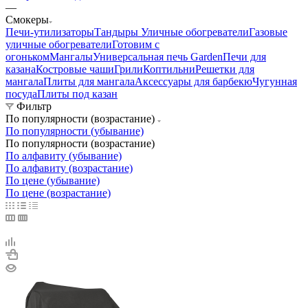
—
Смокеры
Печи-утилизаторы
Тандыры
Уличные обогреватели
Газовые
уличные обогреватели
Готовим с
огоньком
Мангалы
Универсальная печь Garden
Печи для
казана
Костровые чаши
Грили
Коптильни
Решетки для
мангала
Плиты для мангала
Аксессуары для барбекю
Чугунная
посуда
Плиты под казан
Фильтр
По популярности (возрастание)
По популярности (убывание)
По популярности (возрастание)
По алфавиту (убывание)
По алфавиту (возрастание)
По цене (убывание)
По цене (возрастание)