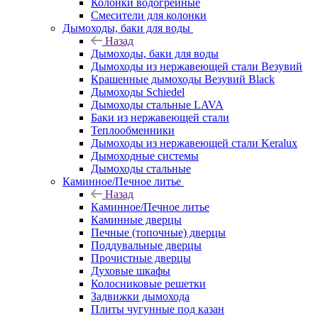
Колонки водогрейные
Смесители для колонки
Дымоходы, баки для воды
Назад
Дымоходы, баки для воды
Дымоходы из нержавеющей стали Везувий
Крашенные дымоходы Везувий Black
Дымоходы Schiedel
Дымоходы стальные LAVA
Баки из нержавеющей стали
Теплообменники
Дымоходы из нержавеющей стали Keralux
Дымоходные системы
Дымоходы стальные
Каминное/Печное литье
Назад
Каминное/Печное литье
Каминные дверцы
Печные (топочные) дверцы
Поддувальные дверцы
Прочистные дверцы
Духовые шкафы
Колосниковые решетки
Задвижки дымохода
Плиты чугунные под казан