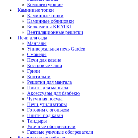
Комплектующие
Каминные топки
Каминные топки
Каминные облицовки
Биокамины KRATKI
Вентиляционные решетки
Печи для сада
Мангалы
Универсальная печь Garden
Смокеры
Печи для казана
Костровые чаши
Грили
Коптильни
Решетки для мангала
Плиты для мангала
Аксессуары для барбекю
Чугунная посуда
Печи-утилизаторы
Готовим с огоньком
Плиты под казан
Тандыры
Уличные обогреватели
Газовые уличные обогреватели
Колонки водогрейные