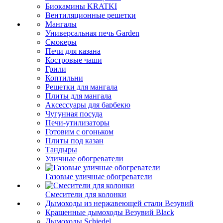
Биокамины KRATKI
Вентиляционные решетки
Мангалы
Универсальная печь Garden
Смокеры
Печи для казана
Костровые чаши
Грили
Коптильни
Решетки для мангала
Плиты для мангала
Аксессуары для барбекю
Чугунная посуда
Печи-утилизаторы
Готовим с огоньком
Плиты под казан
Тандыры
Уличные обогреватели
Газовые уличные обогреватели
Смесители для колонки
Дымоходы из нержавеющей стали Везувий
Крашенные дымоходы Везувий Black
Дымоходы Schiedel