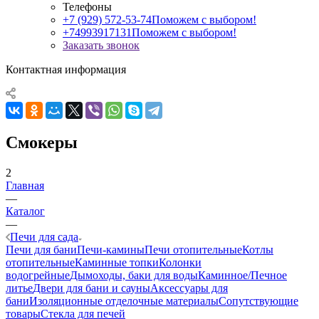
Телефоны
+7 (929) 572-53-74
Поможем с выбором!
+74993917131
Поможем с выбором!
Заказать звонок
Контактная информация
Смокеры
2
Главная
—
Каталог
—
Печи для сада
Печи для бани
Печи-камины
Печи отопительные
Котлы
отопительные
Каминные топки
Колонки
водогрейные
Дымоходы, баки для воды
Каминное/Печное
литье
Двери для бани и сауны
Аксессуары для
бани
Изоляционные отделочные материалы
Сопутствующие
товары
Стекла для печей