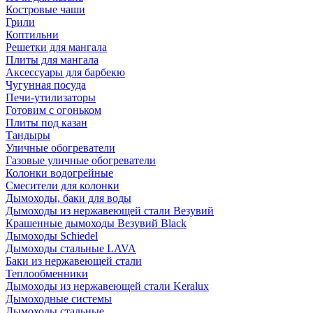
Костровые чаши
Грили
Коптильни
Решетки для мангала
Плиты для мангала
Аксессуары для барбекю
Чугунная посуда
Печи-утилизаторы
Готовим с огоньком
Плиты под казан
Тандыры
Уличные обогреватели
Газовые уличные обогреватели
Колонки водогрейные
Смесители для колонки
Дымоходы, баки для воды
Дымоходы из нержавеющей стали Везувий
Крашенные дымоходы Везувий Black
Дымоходы Schiedel
Дымоходы стальные LAVA
Баки из нержавеющей стали
Теплообменники
Дымоходы из нержавеющей стали Keralux
Дымоходные системы
Дымоходы стальные