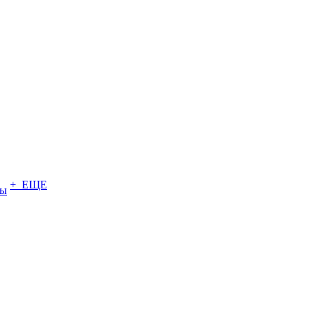
+ ЕЩЕ
ты