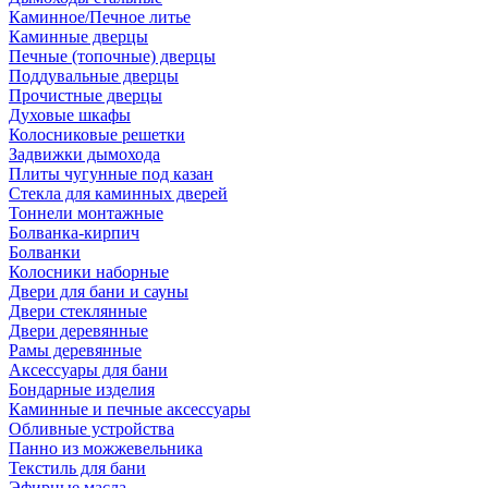
Каминное/Печное литье
Каминные дверцы
Печные (топочные) дверцы
Поддувальные дверцы
Прочистные дверцы
Духовые шкафы
Колосниковые решетки
Задвижки дымохода
Плиты чугунные под казан
Стекла для каминных дверей
Тоннели монтажные
Болванка-кирпич
Болванки
Колосники наборные
Двери для бани и сауны
Двери стеклянные
Двери деревянные
Рамы деревянные
Аксессуары для бани
Бондарные изделия
Каминные и печные аксессуары
Обливные устройства
Панно из можжевельника
Текстиль для бани
Эфирные масла