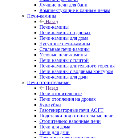
Лучшие печи для бани
Комплектующие к банным печам
Печи-камины
Назад
Печи-камины
Печи-камины на дровах
Печи-камины для дома
Чугунные печи-камины
Стальные печи-камины
Угловые печи-камины
Печи-камины с плитой
Печи-камины длительного горения
Печи-камины с водяным контуром
Печи-камины для дачи
Печи отопительные
Назад
Печи отопительные
Печи отопления на дровах
Буржуйки
Газогенераторные печи АОГТ
Подставки под отопительные печи
Отопительно-варочные печи
Печи для дома
Печи для дачи
Чугунные печи отопления