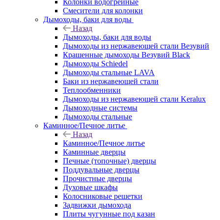
Колонки водогрейные
Смесители для колонки
Дымоходы, баки для воды
Назад
Дымоходы, баки для воды
Дымоходы из нержавеющей стали Везувий
Крашенные дымоходы Везувий Black
Дымоходы Schiedel
Дымоходы стальные LAVA
Баки из нержавеющей стали
Теплообменники
Дымоходы из нержавеющей стали Keralux
Дымоходные системы
Дымоходы стальные
Каминное/Печное литье
Назад
Каминное/Печное литье
Каминные дверцы
Печные (топочные) дверцы
Поддувальные дверцы
Прочистные дверцы
Духовые шкафы
Колосниковые решетки
Задвижки дымохода
Плиты чугунные под казан