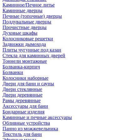
Каминное/Печное литье
Каминные дверцы
Печные (топочные) дверцы
Поддувальные дверцы
Прочистные дверцы
Духовые шкафы
Колосниковые решетки
Задвижки дымохода
Плиты чугунные под казан
Стекла для каминных дверей
Тоннели монтажные
Болванка-кирпич
Болванки
Колосники наборные
Двери для бани и сауны
Двери стеклянные
Двери деревянные
Рамы деревянные
Аксессуары для бани
Бондарные изделия
Каминные и печные аксессуары
Обливные устройства
Панно из можжевельника
Текстиль для бани
Эфирные масла