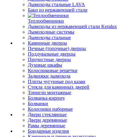
Дымоходы стальные LAVA
Баки из нержавеющей стали
Теплообменники
Дымоходы из нержавеющей стали Keralux
Дымоходные системы
Дымоходы стальные
Каминные дверцы
Печные (топочные) дверцы
Поддувальные дверцы
Прочистные дверцы
Духовые шкафы
Колосниковые решетки
Задвижки дымохода
Плиты чугунные под казан
Стекла для каминных дверей
Тоннели монтажные
Болванка-кирпич
Болванки
Колосники наборные
Двери стеклянные
Двери деревянные
Рамы деревянные
Бондарные изделия
Каминные и печные аксессуары