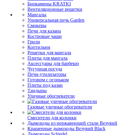
Биокамины KRATKI
Вентиляционные решетки
Мангалы
Универсальная печь Garden
Смокеры
Печи для казана
Костровые чаши
Грили
Коптильни
Решетки для мангала
Плиты для мангала
Аксессуары для барбекю
Чугунная посуда
Печи-утилизаторы
Готовим с огоньком
Плиты под казан
Тандыры
Уличные обогреватели
Газовые уличные обогреватели
Смесители для колонки
Дымоходы из нержавеющей стали Везувий
Крашенные дымоходы Везувий Black
Дымоходы Schiedel