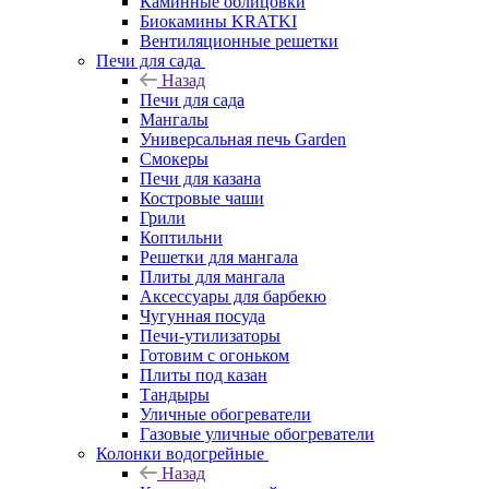
Каминные облицовки
Биокамины KRATKI
Вентиляционные решетки
Печи для сада
Назад
Печи для сада
Мангалы
Универсальная печь Garden
Смокеры
Печи для казана
Костровые чаши
Грили
Коптильни
Решетки для мангала
Плиты для мангала
Аксессуары для барбекю
Чугунная посуда
Печи-утилизаторы
Готовим с огоньком
Плиты под казан
Тандыры
Уличные обогреватели
Газовые уличные обогреватели
Колонки водогрейные
Назад