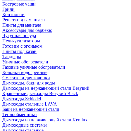
Костровые чаши
Грили
Коптильни
Решетки для мангала
Плиты для мангала
Аксессуары для барбекю
Чугунная посуда
Печи-утилизаторы
Готовим с огоньком
Плиты под казан
Тандыры
Уличные обогреватели
Газовые уличные обогреватели
Колонки водогрейные
Смесители для колонки
Дымоходы, баки для воды
Дымоходы из нержавеющей стали Везувий
Крашенные дымоходы Везувий Black
Дымоходы Schiedel
Дымоходы стальные LAVA
Баки из нержавеющей стали
Теплообменники
Дымоходы из нержавеющей стали Keralux
Дымоходные системы
Дымоходы стальные