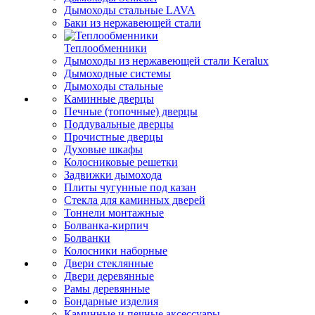
Дымоходы стальные LAVA
Баки из нержавеющей стали
Теплообменники
Дымоходы из нержавеющей стали Keralux
Дымоходные системы
Дымоходы стальные
Каминные дверцы
Печные (топочные) дверцы
Поддувальные дверцы
Прочистные дверцы
Духовые шкафы
Колосниковые решетки
Задвижки дымохода
Плиты чугунные под казан
Стекла для каминных дверей
Тоннели монтажные
Болванка-кирпич
Болванки
Колосники наборные
Двери стеклянные
Двери деревянные
Рамы деревянные
Бондарные изделия
Каминные и печные аксессуары