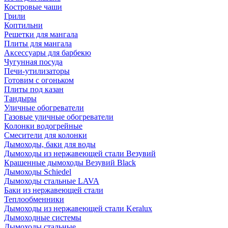
Костровые чаши
Грили
Коптильни
Решетки для мангала
Плиты для мангала
Аксессуары для барбекю
Чугунная посуда
Печи-утилизаторы
Готовим с огоньком
Плиты под казан
Тандыры
Уличные обогреватели
Газовые уличные обогреватели
Колонки водогрейные
Смесители для колонки
Дымоходы, баки для воды
Дымоходы из нержавеющей стали Везувий
Крашенные дымоходы Везувий Black
Дымоходы Schiedel
Дымоходы стальные LAVA
Баки из нержавеющей стали
Теплообменники
Дымоходы из нержавеющей стали Keralux
Дымоходные системы
Дымоходы стальные