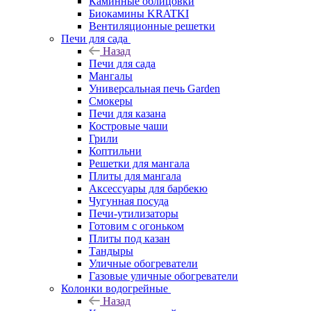
Каминные облицовки
Биокамины KRATKI
Вентиляционные решетки
Печи для сада
Назад
Печи для сада
Мангалы
Универсальная печь Garden
Смокеры
Печи для казана
Костровые чаши
Грили
Коптильни
Решетки для мангала
Плиты для мангала
Аксессуары для барбекю
Чугунная посуда
Печи-утилизаторы
Готовим с огоньком
Плиты под казан
Тандыры
Уличные обогреватели
Газовые уличные обогреватели
Колонки водогрейные
Назад