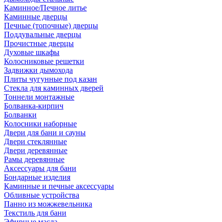
Каминное/Печное литье
Каминные дверцы
Печные (топочные) дверцы
Поддувальные дверцы
Прочистные дверцы
Духовые шкафы
Колосниковые решетки
Задвижки дымохода
Плиты чугунные под казан
Стекла для каминных дверей
Тоннели монтажные
Болванка-кирпич
Болванки
Колосники наборные
Двери для бани и сауны
Двери стеклянные
Двери деревянные
Рамы деревянные
Аксессуары для бани
Бондарные изделия
Каминные и печные аксессуары
Обливные устройства
Панно из можжевельника
Текстиль для бани
Эфирные масла