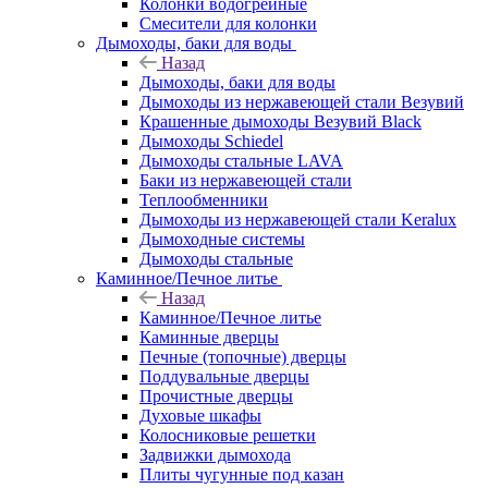
Колонки водогрейные
Смесители для колонки
Дымоходы, баки для воды
Назад
Дымоходы, баки для воды
Дымоходы из нержавеющей стали Везувий
Крашенные дымоходы Везувий Black
Дымоходы Schiedel
Дымоходы стальные LAVA
Баки из нержавеющей стали
Теплообменники
Дымоходы из нержавеющей стали Keralux
Дымоходные системы
Дымоходы стальные
Каминное/Печное литье
Назад
Каминное/Печное литье
Каминные дверцы
Печные (топочные) дверцы
Поддувальные дверцы
Прочистные дверцы
Духовые шкафы
Колосниковые решетки
Задвижки дымохода
Плиты чугунные под казан