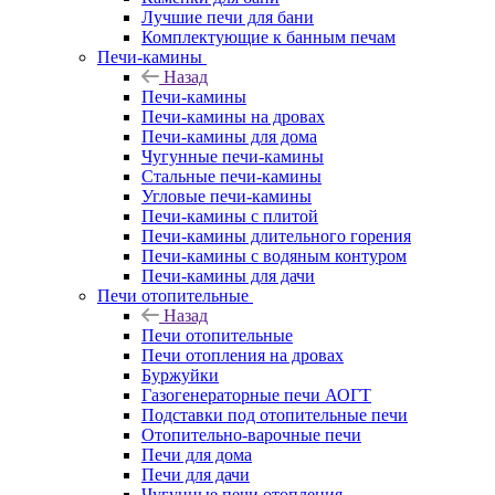
Лучшие печи для бани
Комплектующие к банным печам
Печи-камины
Назад
Печи-камины
Печи-камины на дровах
Печи-камины для дома
Чугунные печи-камины
Стальные печи-камины
Угловые печи-камины
Печи-камины с плитой
Печи-камины длительного горения
Печи-камины с водяным контуром
Печи-камины для дачи
Печи отопительные
Назад
Печи отопительные
Печи отопления на дровах
Буржуйки
Газогенераторные печи АОГТ
Подставки под отопительные печи
Отопительно-варочные печи
Печи для дома
Печи для дачи
Чугунные печи отопления