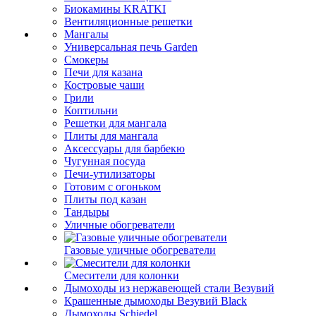
Биокамины KRATKI
Вентиляционные решетки
Мангалы
Универсальная печь Garden
Смокеры
Печи для казана
Костровые чаши
Грили
Коптильни
Решетки для мангала
Плиты для мангала
Аксессуары для барбекю
Чугунная посуда
Печи-утилизаторы
Готовим с огоньком
Плиты под казан
Тандыры
Уличные обогреватели
Газовые уличные обогреватели
Смесители для колонки
Дымоходы из нержавеющей стали Везувий
Крашенные дымоходы Везувий Black
Дымоходы Schiedel