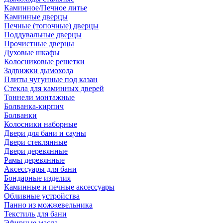
Каминное/Печное литье
Каминные дверцы
Печные (топочные) дверцы
Поддувальные дверцы
Прочистные дверцы
Духовые шкафы
Колосниковые решетки
Задвижки дымохода
Плиты чугунные под казан
Стекла для каминных дверей
Тоннели монтажные
Болванка-кирпич
Болванки
Колосники наборные
Двери для бани и сауны
Двери стеклянные
Двери деревянные
Рамы деревянные
Аксессуары для бани
Бондарные изделия
Каминные и печные аксессуары
Обливные устройства
Панно из можжевельника
Текстиль для бани
Эфирные масла