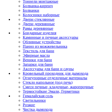
Тоннели монтажные
Болванка-кирпич
Болванки
Колосники наборные
Двери стеклянные
Двери деревянные
Рамы деревянные
Бондарные изделия
Каминные и печные аксессуары
Обливные устройства
Панно из можжевельника
Текстиль для бани
Эфирные масла
Веники для бани
Запарки для бани
Аксессуары для бани и сауны
Кровельный проходник для дымохода
Огнеупорные отделочные материалы
Стекло напольное (под печь)
Смеси печные, кладочные, жаропрочные
Термостойкие Эмали, Герметики
Гималайская соль
Светильники
Розжиг
Чистка дымохода