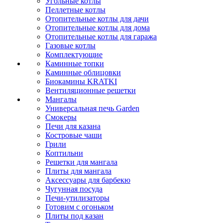
Угольные котлы
Пеллетные котлы
Отопительные котлы для дачи
Отопительные котлы для дома
Отопительные котлы для гаража
Газовые котлы
Комплектующие
Каминные топки
Каминные облицовки
Биокамины KRATKI
Вентиляционные решетки
Мангалы
Универсальная печь Garden
Смокеры
Печи для казана
Костровые чаши
Грили
Коптильни
Решетки для мангала
Плиты для мангала
Аксессуары для барбекю
Чугунная посуда
Печи-утилизаторы
Готовим с огоньком
Плиты под казан