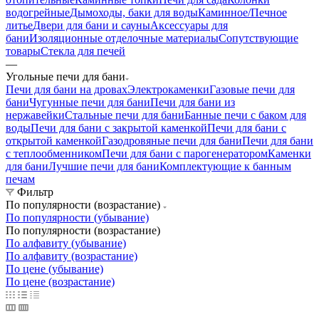
водогрейные
Дымоходы, баки для воды
Каминное/Печное
литье
Двери для бани и сауны
Аксессуары для
бани
Изоляционные отделочные материалы
Сопутствующие
товары
Стекла для печей
—
Угольные печи для бани
Печи для бани на дровах
Электрокаменки
Газовые печи для
бани
Чугунные печи для бани
Печи для бани из
нержавейки
Стальные печи для бани
Банные печи с баком для
воды
Печи для бани с закрытой каменкой
Печи для бани с
открытой каменкой
Газодровяные печи для бани
Печи для бани
с теплообменником
Печи для бани с парогенератором
Каменки
для бани
Лучшие печи для бани
Комплектующие к банным
печам
Фильтр
По популярности (возрастание)
По популярности (убывание)
По популярности (возрастание)
По алфавиту (убывание)
По алфавиту (возрастание)
По цене (убывание)
По цене (возрастание)