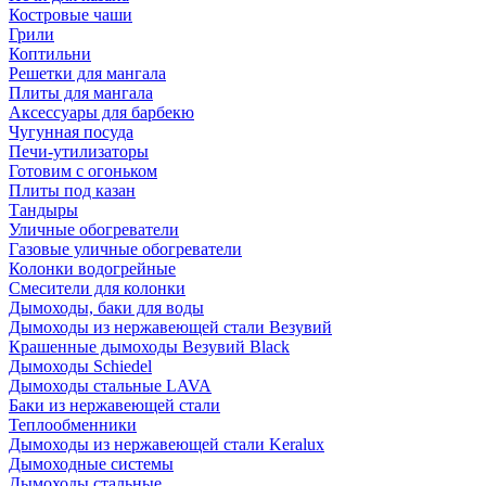
Костровые чаши
Грили
Коптильни
Решетки для мангала
Плиты для мангала
Аксессуары для барбекю
Чугунная посуда
Печи-утилизаторы
Готовим с огоньком
Плиты под казан
Тандыры
Уличные обогреватели
Газовые уличные обогреватели
Колонки водогрейные
Смесители для колонки
Дымоходы, баки для воды
Дымоходы из нержавеющей стали Везувий
Крашенные дымоходы Везувий Black
Дымоходы Schiedel
Дымоходы стальные LAVA
Баки из нержавеющей стали
Теплообменники
Дымоходы из нержавеющей стали Keralux
Дымоходные системы
Дымоходы стальные