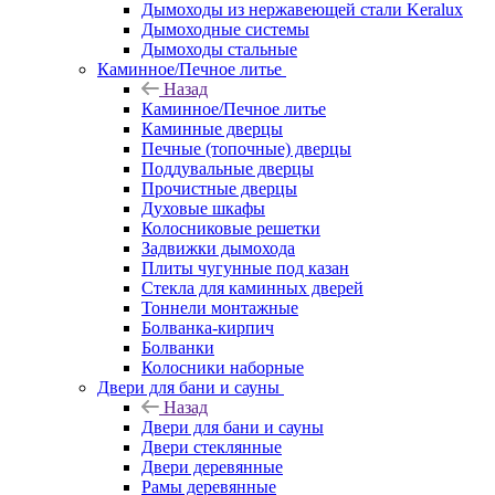
Дымоходы из нержавеющей стали Keralux
Дымоходные системы
Дымоходы стальные
Каминное/Печное литье
Назад
Каминное/Печное литье
Каминные дверцы
Печные (топочные) дверцы
Поддувальные дверцы
Прочистные дверцы
Духовые шкафы
Колосниковые решетки
Задвижки дымохода
Плиты чугунные под казан
Стекла для каминных дверей
Тоннели монтажные
Болванка-кирпич
Болванки
Колосники наборные
Двери для бани и сауны
Назад
Двери для бани и сауны
Двери стеклянные
Двери деревянные
Рамы деревянные