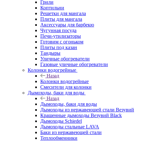
Грили
Коптильни
Решетки для мангала
Плиты для мангала
Аксессуары для барбекю
Чугунная посуда
Печи-утилизаторы
Готовим с огоньком
Плиты под казан
Тандыры
Уличные обогреватели
Газовые уличные обогреватели
Колонки водогрейные
Назад
Колонки водогрейные
Смесители для колонки
Дымоходы, баки для воды
Назад
Дымоходы, баки для воды
Дымоходы из нержавеющей стали Везувий
Крашенные дымоходы Везувий Black
Дымоходы Schiedel
Дымоходы стальные LAVA
Баки из нержавеющей стали
Теплообменники