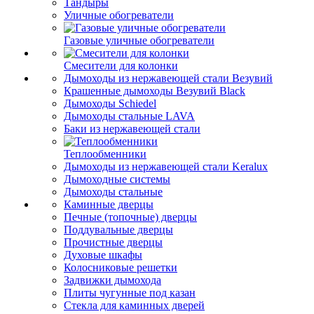
Тандыры
Уличные обогреватели
Газовые уличные обогреватели
Смесители для колонки
Дымоходы из нержавеющей стали Везувий
Крашенные дымоходы Везувий Black
Дымоходы Schiedel
Дымоходы стальные LAVA
Баки из нержавеющей стали
Теплообменники
Дымоходы из нержавеющей стали Keralux
Дымоходные системы
Дымоходы стальные
Каминные дверцы
Печные (топочные) дверцы
Поддувальные дверцы
Прочистные дверцы
Духовые шкафы
Колосниковые решетки
Задвижки дымохода
Плиты чугунные под казан
Стекла для каминных дверей