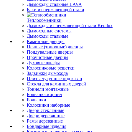
Дымоходы стальные LAVA
Баки из нержавеющей стали
Теплообменники
Дымоходы из нержавеющей стали Keralux
Дымоходные системы
Дымоходы стальные
Каминные дверцы
Печные (топочные) дверцы
Поддувальные дверцы
Прочистные дверцы
Духовые шкафы
Колосниковые решетки
Задвижки дымохода
Плиты чугунные под казан
Стекла для каминных дверей
Тоннели монтажные
Болванка-кирпич
Болванки
Колосники наборные
Двери стеклянные
Двери деревянные
Рамы деревянные
Бондарные изделия
Каминные и печные аксессуары