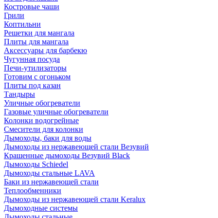
Костровые чаши
Грили
Коптильни
Решетки для мангала
Плиты для мангала
Аксессуары для барбекю
Чугунная посуда
Печи-утилизаторы
Готовим с огоньком
Плиты под казан
Тандыры
Уличные обогреватели
Газовые уличные обогреватели
Колонки водогрейные
Смесители для колонки
Дымоходы, баки для воды
Дымоходы из нержавеющей стали Везувий
Крашенные дымоходы Везувий Black
Дымоходы Schiedel
Дымоходы стальные LAVA
Баки из нержавеющей стали
Теплообменники
Дымоходы из нержавеющей стали Keralux
Дымоходные системы
Дымоходы стальные