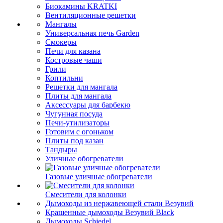
Биокамины KRATKI
Вентиляционные решетки
Мангалы
Универсальная печь Garden
Смокеры
Печи для казана
Костровые чаши
Грили
Коптильни
Решетки для мангала
Плиты для мангала
Аксессуары для барбекю
Чугунная посуда
Печи-утилизаторы
Готовим с огоньком
Плиты под казан
Тандыры
Уличные обогреватели
Газовые уличные обогреватели
Смесители для колонки
Дымоходы из нержавеющей стали Везувий
Крашенные дымоходы Везувий Black
Дымоходы Schiedel