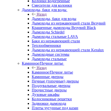
Колонки водогрейные
Смесители для колонки
Дымоходы, баки для воды
Назад
Дымоходы, баки для воды
Дымоходы из нержавеющей стали Везувий
Крашенные дымоходы Везувий Black
Дымоходы Schiedel
Дымоходы стальные LAVA
Баки из нержавеющей стали
Теплообменники
Дымоходы из нержавеющей стали Keralux
Дымоходные системы
Дымоходы стальные
Каминное/Печное литье
Назад
Каминное/Печное литье
Каминные дверцы
Печные (топочные) дверцы
Поддувальные дверцы
Прочистные дверцы
Духовые шкафы
Колосниковые решетки
Задвижки дымохода
Плиты чугунные под казан