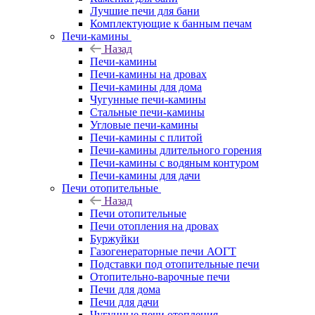
Лучшие печи для бани
Комплектующие к банным печам
Печи-камины
Назад
Печи-камины
Печи-камины на дровах
Печи-камины для дома
Чугунные печи-камины
Стальные печи-камины
Угловые печи-камины
Печи-камины с плитой
Печи-камины длительного горения
Печи-камины с водяным контуром
Печи-камины для дачи
Печи отопительные
Назад
Печи отопительные
Печи отопления на дровах
Буржуйки
Газогенераторные печи АОГТ
Подставки под отопительные печи
Отопительно-варочные печи
Печи для дома
Печи для дачи
Чугунные печи отопления