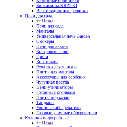
Каминные облицовки
Биокамины KRATKI
Вентиляционные решетки
Печи для сада
Назад
Печи для сада
Мангалы
Универсальная печь Garden
Смокеры
Печи для казана
Костровые чаши
Грили
Коптильни
Решетки для мангала
Плиты для мангала
Аксессуары для барбекю
Чугунная посуда
Печи-утилизаторы
Готовим с огоньком
Плиты под казан
Тандыры
Уличные обогреватели
Газовые уличные обогреватели
Колонки водогрейные
Назад