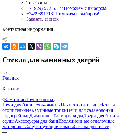
Телефоны
+7 (929) 572-53-74
Поможем с выбором!
+74993917131
Поможем с выбором!
Заказать звонок
Контактная информация
Стекла для каминных дверей
55
Главная
—
Каталог
—
Каминное/Печное литье
Печи для бани
Печи-камины
Печи отопительные
Котлы
отопительные
Каминные топки
Печи для сада
Колонки
водогрейные
Дымоходы, баки для воды
Двери для бани и
сауны
Аксессуары для бани
Изоляционные отделочные
материалы
Сопутствующие товары
Стекла для печей
—