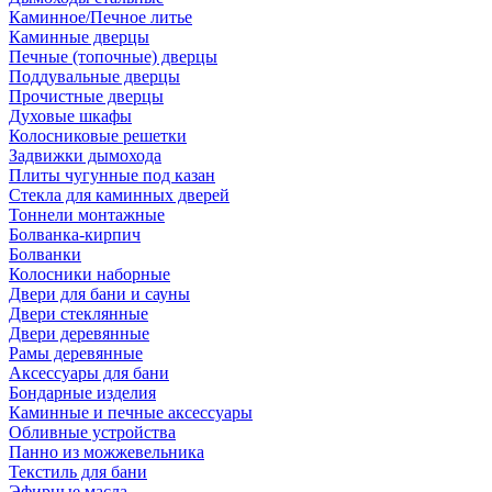
Каминное/Печное литье
Каминные дверцы
Печные (топочные) дверцы
Поддувальные дверцы
Прочистные дверцы
Духовые шкафы
Колосниковые решетки
Задвижки дымохода
Плиты чугунные под казан
Стекла для каминных дверей
Тоннели монтажные
Болванка-кирпич
Болванки
Колосники наборные
Двери для бани и сауны
Двери стеклянные
Двери деревянные
Рамы деревянные
Аксессуары для бани
Бондарные изделия
Каминные и печные аксессуары
Обливные устройства
Панно из можжевельника
Текстиль для бани
Эфирные масла