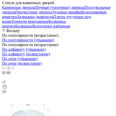
Стекла для каминных дверей
Каминные дверцы
Печные (топочные) дверцы
Поддувальные
дверцы
Прочистные дверцы
Духовые шкафы
Колосниковые
решетки
Задвижки дымохода
Плиты чугунные под
казан
Тоннели монтажные
Болванка-
кирпич
Болванки
Колосники наборные
Фильтр
По популярности (возрастание)
По популярности (убывание)
По популярности (возрастание)
По алфавиту (убывание)
По алфавиту (возрастание)
По цене (убывание)
По цене (возрастание)