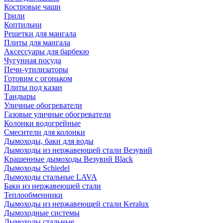
Костровые чаши
Грили
Коптильни
Решетки для мангала
Плиты для мангала
Аксессуары для барбекю
Чугунная посуда
Печи-утилизаторы
Готовим с огоньком
Плиты под казан
Тандыры
Уличные обогреватели
Газовые уличные обогреватели
Колонки водогрейные
Смесители для колонки
Дымоходы, баки для воды
Дымоходы из нержавеющей стали Везувий
Крашенные дымоходы Везувий Black
Дымоходы Schiedel
Дымоходы стальные LAVA
Баки из нержавеющей стали
Теплообменники
Дымоходы из нержавеющей стали Keralux
Дымоходные системы
Дымоходы стальные