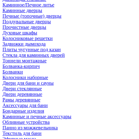
Каминное/Печное литье
Каминные дверцы
Печные (топочные) дверцы
Поддувальные дверцы
Прочистные дверцы
Духовые шкафы
Колосниковые решетки
Задвижки дымохода
Плиты чугунные под казан
Стекла для каминных дверей
Тоннели монтажные
Болванка-кирпич
Болванки
Колосники наборные
Двери для бани и сауны
Двери стеклянные
Двери деревянные
Рамы деревянные
Аксессуары для бани
Бондарные изделия
Каминные и печные аксессуары
Обливные устройства
Панно из можжевельника
Текстиль для бани
Эфирные масла