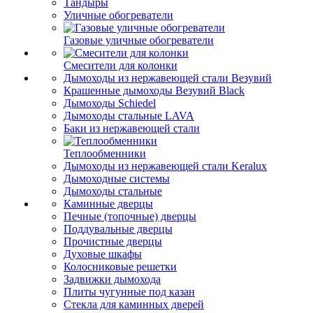
Тандыры
Уличные обогреватели
Газовые уличные обогреватели
Смесители для колонки
Дымоходы из нержавеющей стали Везувий
Крашенные дымоходы Везувий Black
Дымоходы Schiedel
Дымоходы стальные LAVA
Баки из нержавеющей стали
Теплообменники
Дымоходы из нержавеющей стали Keralux
Дымоходные системы
Дымоходы стальные
Каминные дверцы
Печные (топочные) дверцы
Поддувальные дверцы
Прочистные дверцы
Духовые шкафы
Колосниковые решетки
Задвижки дымохода
Плиты чугунные под казан
Стекла для каминных дверей