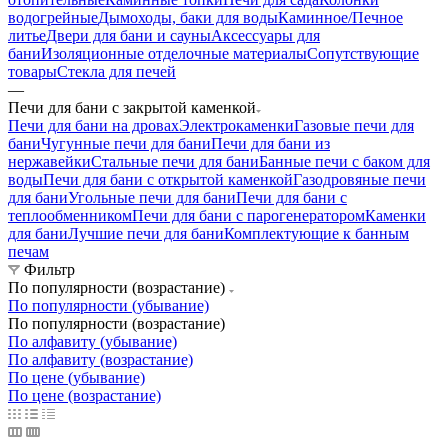
водогрейные
Дымоходы, баки для воды
Каминное/Печное
литье
Двери для бани и сауны
Аксессуары для
бани
Изоляционные отделочные материалы
Сопутствующие
товары
Стекла для печей
—
Печи для бани с закрытой каменкой
Печи для бани на дровах
Электрокаменки
Газовые печи для
бани
Чугунные печи для бани
Печи для бани из
нержавейки
Стальные печи для бани
Банные печи с баком для
воды
Печи для бани с открытой каменкой
Газодровяные печи
для бани
Угольные печи для бани
Печи для бани с
теплообменником
Печи для бани с парогенератором
Каменки
для бани
Лучшие печи для бани
Комплектующие к банным
печам
Фильтр
По популярности (возрастание)
По популярности (убывание)
По популярности (возрастание)
По алфавиту (убывание)
По алфавиту (возрастание)
По цене (убывание)
По цене (возрастание)