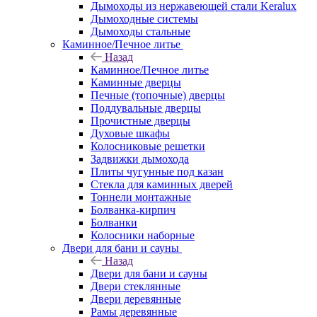
Дымоходы из нержавеющей стали Keralux
Дымоходные системы
Дымоходы стальные
Каминное/Печное литье
Назад
Каминное/Печное литье
Каминные дверцы
Печные (топочные) дверцы
Поддувальные дверцы
Прочистные дверцы
Духовые шкафы
Колосниковые решетки
Задвижки дымохода
Плиты чугунные под казан
Стекла для каминных дверей
Тоннели монтажные
Болванка-кирпич
Болванки
Колосники наборные
Двери для бани и сауны
Назад
Двери для бани и сауны
Двери стеклянные
Двери деревянные
Рамы деревянные