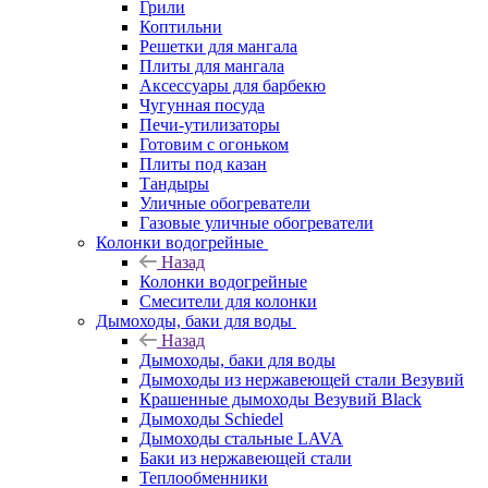
Грили
Коптильни
Решетки для мангала
Плиты для мангала
Аксессуары для барбекю
Чугунная посуда
Печи-утилизаторы
Готовим с огоньком
Плиты под казан
Тандыры
Уличные обогреватели
Газовые уличные обогреватели
Колонки водогрейные
Назад
Колонки водогрейные
Смесители для колонки
Дымоходы, баки для воды
Назад
Дымоходы, баки для воды
Дымоходы из нержавеющей стали Везувий
Крашенные дымоходы Везувий Black
Дымоходы Schiedel
Дымоходы стальные LAVA
Баки из нержавеющей стали
Теплообменники