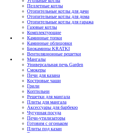
Угольные котлы
Пеллетные котлы
Отопительные котлы для дачи
Отопительные котлы для дома
Отопительные котлы для гаража
Газовые котлы
Комплектующие
Каминные топки
Каминные облицовки
Биокамины KRATKI
Вентиляционные решетки
Мангалы
Универсальная печь Garden
Смокеры
Печи для казана
Костровые чаши
Грили
Коптильни
Решетки для мангала
Плиты для мангала
Аксессуары для барбекю
Чугунная посуда
Печи-утилизаторы
Готовим с огоньком
Плиты под казан