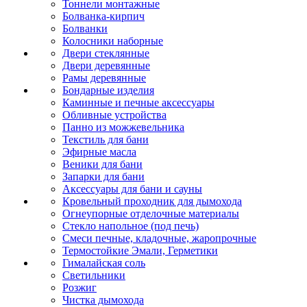
Тоннели монтажные
Болванка-кирпич
Болванки
Колосники наборные
Двери стеклянные
Двери деревянные
Рамы деревянные
Бондарные изделия
Каминные и печные аксессуары
Обливные устройства
Панно из можжевельника
Текстиль для бани
Эфирные масла
Веники для бани
Запарки для бани
Аксессуары для бани и сауны
Кровельный проходник для дымохода
Огнеупорные отделочные материалы
Стекло напольное (под печь)
Смеси печные, кладочные, жаропрочные
Термостойкие Эмали, Герметики
Гималайская соль
Светильники
Розжиг
Чистка дымохода