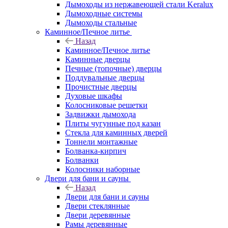
Дымоходы из нержавеющей стали Keralux
Дымоходные системы
Дымоходы стальные
Каминное/Печное литье
Назад
Каминное/Печное литье
Каминные дверцы
Печные (топочные) дверцы
Поддувальные дверцы
Прочистные дверцы
Духовые шкафы
Колосниковые решетки
Задвижки дымохода
Плиты чугунные под казан
Стекла для каминных дверей
Тоннели монтажные
Болванка-кирпич
Болванки
Колосники наборные
Двери для бани и сауны
Назад
Двери для бани и сауны
Двери стеклянные
Двери деревянные
Рамы деревянные