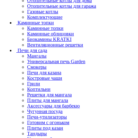
Отопительные котлы для дома
Отопительные котлы для гаража
Газовые котлы
Комплектующие
Каминные топки
Каминные топки
Каминные облицовки
Биокамины KRATKI
Вентиляционные решетки
Печи для сада
Мангалы
Универсальная печь Garden
Смокеры
Печи для казана
Костровые чаши
Грили
Коптильни
Решетки для мангала
Плиты для мангала
Аксессуары для барбекю
Чугунная посуда
Печи-утилизаторы
Готовим с огоньком
Плиты под казан
Тандыры