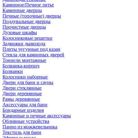
Каминное/Печное литье
Каминные дверцы
Печные (топочные) дверцы
Поддувальные дверцы
Прочистные дверцы
Духовые шкафы
Колосниковые решетки
Задвижки дымохода
Плиты чугунные под казан
Стекла для каминных дверей
Тоннели монтажные
Болванка-кирпич
Болванки
Колосники наборные
Двери для бани и сауны
Двери стеклянные
Двери деревянные
Рамы деревянные
Аксессуары для бани
Бондарные изделия
Каминные и печные аксессуары
Обливные устройства
Панно из можжевельника
Текстиль для бани
Эфирные масла