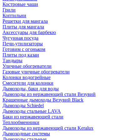
Костровые чаши
Грили
Коптильни
Решетки для мангала
Плиты для мангала
Аксессуары для барбекю
Чугунная посуда
Печи-утилизаторы
Готовим с огоньком
Плиты под казан
Тандыры
Уличные обогреватели
Газовые уличные обогреватели
Колонки водогрейные
Смесители для колонки
Дымоходы, баки для воды
Дымоходы из нержавеющей стали Везувий
Крашенные дымоходы Везувий Black
Дымоходы Schiedel
Дымоходы стальные LAVA
Баки из нержавеющей стали
Теплообменники
Дымоходы из нержавеющей стали Keralux
Дымоходные системы
Дымоходы стальные