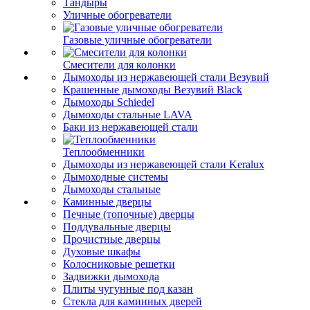
Тандыры
Уличные обогреватели
Газовые уличные обогреватели
Смесители для колонки
Дымоходы из нержавеющей стали Везувий
Крашенные дымоходы Везувий Black
Дымоходы Schiedel
Дымоходы стальные LAVA
Баки из нержавеющей стали
Теплообменники
Дымоходы из нержавеющей стали Keralux
Дымоходные системы
Дымоходы стальные
Каминные дверцы
Печные (топочные) дверцы
Поддувальные дверцы
Прочистные дверцы
Духовые шкафы
Колосниковые решетки
Задвижки дымохода
Плиты чугунные под казан
Стекла для каминных дверей