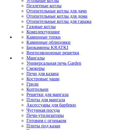
Угольные котлы
Пеллетные котлы
Отопительные котлы для дачи
Отопительные котлы для дома
Отопительные котлы для гаража
Газовые котлы
Комплектующие
Каминные топки
Каминные облицовки
Биокамины KRATKI
Вентиляционные решетки
Мангалы
Универсальная печь Garden
Смокеры
Печи для казана
Костровые чаши
Грили
Коптильни
Решетки для мангала
Плиты для мангала
Аксессуары для барбекю
Чугунная посуда
Печи-утилизаторы
Готовим с огоньком
Плиты под казан