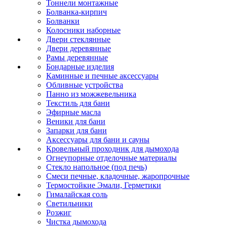
Тоннели монтажные
Болванка-кирпич
Болванки
Колосники наборные
Двери стеклянные
Двери деревянные
Рамы деревянные
Бондарные изделия
Каминные и печные аксессуары
Обливные устройства
Панно из можжевельника
Текстиль для бани
Эфирные масла
Веники для бани
Запарки для бани
Аксессуары для бани и сауны
Кровельный проходник для дымохода
Огнеупорные отделочные материалы
Стекло напольное (под печь)
Смеси печные, кладочные, жаропрочные
Термостойкие Эмали, Герметики
Гималайская соль
Светильники
Розжиг
Чистка дымохода