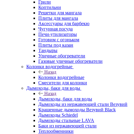
Грили
Коптильни
Решетки для мангала
Плиты для мангала
Аксессуары для барбекю
Чугунная посуда
Печи-утилизаторы
Готовим с огоньком
Плиты под казан
Тандыры
Уличные обогреватели
Газовые уличные обогреватели
Колонки водогрейные
Назад
Колонки водогрейные
Смесители для колонки
Дымоходы, баки для воды
Назад
Дымоходы, баки для воды
Дымоходы из нержавеющей стали Везувий
Крашенные дымоходы Везувий Black
Дымоходы Schiedel
Дымоходы стальные LAVA
Баки из нержавеющей стали
Теплообменники