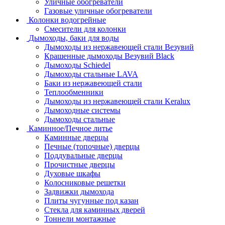
Уличные обогреватели
Газовые уличные обогреватели
Колонки водогрейные
Смесители для колонки
Дымоходы, баки для воды
Дымоходы из нержавеющей стали Везувий
Крашенные дымоходы Везувий Black
Дымоходы Schiedel
Дымоходы стальные LAVA
Баки из нержавеющей стали
Теплообменники
Дымоходы из нержавеющей стали Keralux
Дымоходные системы
Дымоходы стальные
Каминное/Печное литье
Каминные дверцы
Печные (топочные) дверцы
Поддувальные дверцы
Прочистные дверцы
Духовые шкафы
Колосниковые решетки
Задвижки дымохода
Плиты чугунные под казан
Стекла для каминных дверей
Тоннели монтажные