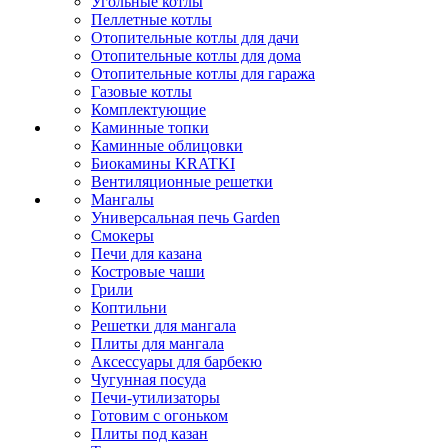
Угольные котлы
Пеллетные котлы
Отопительные котлы для дачи
Отопительные котлы для дома
Отопительные котлы для гаража
Газовые котлы
Комплектующие
Каминные топки
Каминные облицовки
Биокамины KRATKI
Вентиляционные решетки
Мангалы
Универсальная печь Garden
Смокеры
Печи для казана
Костровые чаши
Грили
Коптильни
Решетки для мангала
Плиты для мангала
Аксессуары для барбекю
Чугунная посуда
Печи-утилизаторы
Готовим с огоньком
Плиты под казан