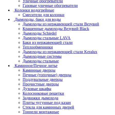
Уличные обогреватели
Газовые уличные обогреватели
Колонки водогрейные
Смесители для колонки
Дымоходы, баки для воды
Дымоходы из нержавеющей стали Везувий
Крашенные дымоходы Везувий Black
Дымоходы Schiedel
Дымоходы стальные LAVA
Баки из нержавеющей стали
Теплообменники
Дымоходы из нержавеющей стали Keralux
Дымоходные системы
Дымоходы стальные
Каминное/Печное литье
Каминные дверцы
Печные (топочные) дверцы
Поддувальные дверцы
Прочистные дверцы
Духовые шкафы
Колосниковые решетки
Задвижки дымохода
Плиты чугунные под казан
Стекла для каминных дверей
Тоннели монтажные