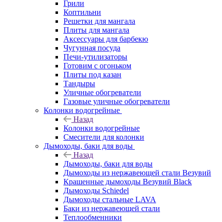
Грили
Коптильни
Решетки для мангала
Плиты для мангала
Аксессуары для барбекю
Чугунная посуда
Печи-утилизаторы
Готовим с огоньком
Плиты под казан
Тандыры
Уличные обогреватели
Газовые уличные обогреватели
Колонки водогрейные
Назад
Колонки водогрейные
Смесители для колонки
Дымоходы, баки для воды
Назад
Дымоходы, баки для воды
Дымоходы из нержавеющей стали Везувий
Крашенные дымоходы Везувий Black
Дымоходы Schiedel
Дымоходы стальные LAVA
Баки из нержавеющей стали
Теплообменники