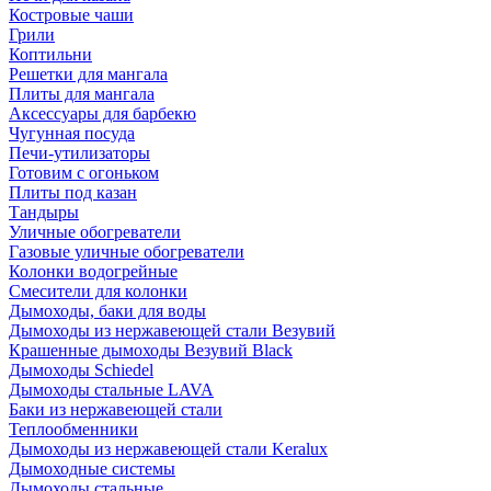
Костровые чаши
Грили
Коптильни
Решетки для мангала
Плиты для мангала
Аксессуары для барбекю
Чугунная посуда
Печи-утилизаторы
Готовим с огоньком
Плиты под казан
Тандыры
Уличные обогреватели
Газовые уличные обогреватели
Колонки водогрейные
Смесители для колонки
Дымоходы, баки для воды
Дымоходы из нержавеющей стали Везувий
Крашенные дымоходы Везувий Black
Дымоходы Schiedel
Дымоходы стальные LAVA
Баки из нержавеющей стали
Теплообменники
Дымоходы из нержавеющей стали Keralux
Дымоходные системы
Дымоходы стальные