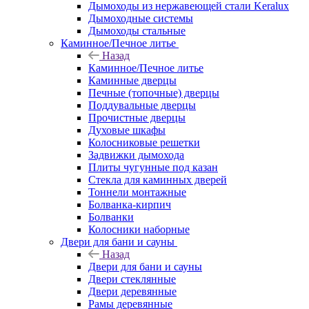
Дымоходы из нержавеющей стали Keralux
Дымоходные системы
Дымоходы стальные
Каминное/Печное литье
Назад
Каминное/Печное литье
Каминные дверцы
Печные (топочные) дверцы
Поддувальные дверцы
Прочистные дверцы
Духовые шкафы
Колосниковые решетки
Задвижки дымохода
Плиты чугунные под казан
Стекла для каминных дверей
Тоннели монтажные
Болванка-кирпич
Болванки
Колосники наборные
Двери для бани и сауны
Назад
Двери для бани и сауны
Двери стеклянные
Двери деревянные
Рамы деревянные