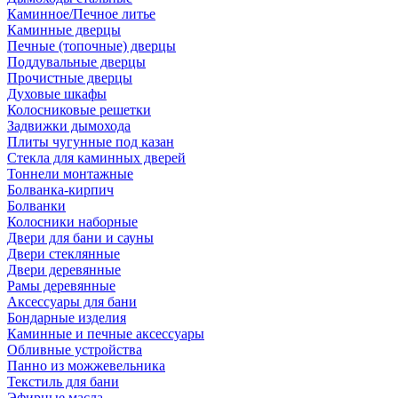
Каминное/Печное литье
Каминные дверцы
Печные (топочные) дверцы
Поддувальные дверцы
Прочистные дверцы
Духовые шкафы
Колосниковые решетки
Задвижки дымохода
Плиты чугунные под казан
Стекла для каминных дверей
Тоннели монтажные
Болванка-кирпич
Болванки
Колосники наборные
Двери для бани и сауны
Двери стеклянные
Двери деревянные
Рамы деревянные
Аксессуары для бани
Бондарные изделия
Каминные и печные аксессуары
Обливные устройства
Панно из можжевельника
Текстиль для бани
Эфирные масла