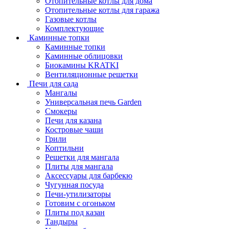
Отопительные котлы для дома
Отопительные котлы для гаража
Газовые котлы
Комплектующие
Каминные топки
Каминные топки
Каминные облицовки
Биокамины KRATKI
Вентиляционные решетки
Печи для сада
Мангалы
Универсальная печь Garden
Смокеры
Печи для казана
Костровые чаши
Грили
Коптильни
Решетки для мангала
Плиты для мангала
Аксессуары для барбекю
Чугунная посуда
Печи-утилизаторы
Готовим с огоньком
Плиты под казан
Тандыры