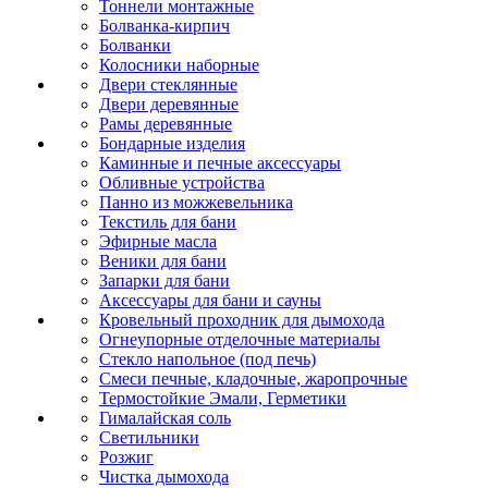
Тоннели монтажные
Болванка-кирпич
Болванки
Колосники наборные
Двери стеклянные
Двери деревянные
Рамы деревянные
Бондарные изделия
Каминные и печные аксессуары
Обливные устройства
Панно из можжевельника
Текстиль для бани
Эфирные масла
Веники для бани
Запарки для бани
Аксессуары для бани и сауны
Кровельный проходник для дымохода
Огнеупорные отделочные материалы
Стекло напольное (под печь)
Смеси печные, кладочные, жаропрочные
Термостойкие Эмали, Герметики
Гималайская соль
Светильники
Розжиг
Чистка дымохода