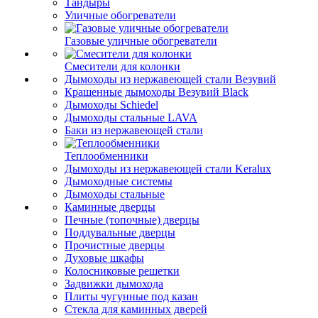
Тандыры
Уличные обогреватели
Газовые уличные обогреватели
Смесители для колонки
Дымоходы из нержавеющей стали Везувий
Крашенные дымоходы Везувий Black
Дымоходы Schiedel
Дымоходы стальные LAVA
Баки из нержавеющей стали
Теплообменники
Дымоходы из нержавеющей стали Keralux
Дымоходные системы
Дымоходы стальные
Каминные дверцы
Печные (топочные) дверцы
Поддувальные дверцы
Прочистные дверцы
Духовые шкафы
Колосниковые решетки
Задвижки дымохода
Плиты чугунные под казан
Стекла для каминных дверей