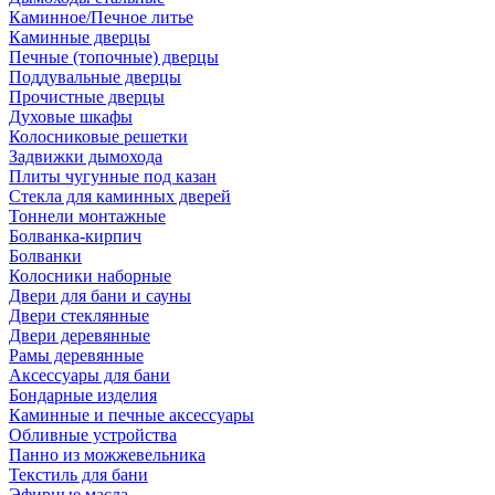
Каминное/Печное литье
Каминные дверцы
Печные (топочные) дверцы
Поддувальные дверцы
Прочистные дверцы
Духовые шкафы
Колосниковые решетки
Задвижки дымохода
Плиты чугунные под казан
Стекла для каминных дверей
Тоннели монтажные
Болванка-кирпич
Болванки
Колосники наборные
Двери для бани и сауны
Двери стеклянные
Двери деревянные
Рамы деревянные
Аксессуары для бани
Бондарные изделия
Каминные и печные аксессуары
Обливные устройства
Панно из можжевельника
Текстиль для бани
Эфирные масла