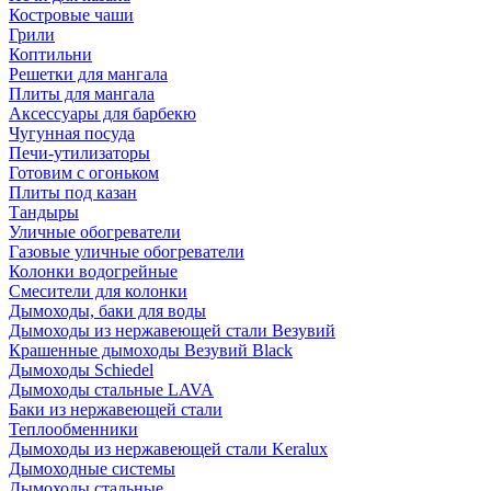
Костровые чаши
Грили
Коптильни
Решетки для мангала
Плиты для мангала
Аксессуары для барбекю
Чугунная посуда
Печи-утилизаторы
Готовим с огоньком
Плиты под казан
Тандыры
Уличные обогреватели
Газовые уличные обогреватели
Колонки водогрейные
Смесители для колонки
Дымоходы, баки для воды
Дымоходы из нержавеющей стали Везувий
Крашенные дымоходы Везувий Black
Дымоходы Schiedel
Дымоходы стальные LAVA
Баки из нержавеющей стали
Теплообменники
Дымоходы из нержавеющей стали Keralux
Дымоходные системы
Дымоходы стальные