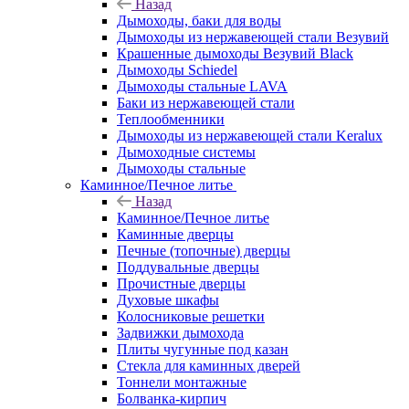
Назад
Дымоходы, баки для воды
Дымоходы из нержавеющей стали Везувий
Крашенные дымоходы Везувий Black
Дымоходы Schiedel
Дымоходы стальные LAVA
Баки из нержавеющей стали
Теплообменники
Дымоходы из нержавеющей стали Keralux
Дымоходные системы
Дымоходы стальные
Каминное/Печное литье
Назад
Каминное/Печное литье
Каминные дверцы
Печные (топочные) дверцы
Поддувальные дверцы
Прочистные дверцы
Духовые шкафы
Колосниковые решетки
Задвижки дымохода
Плиты чугунные под казан
Стекла для каминных дверей
Тоннели монтажные
Болванка-кирпич