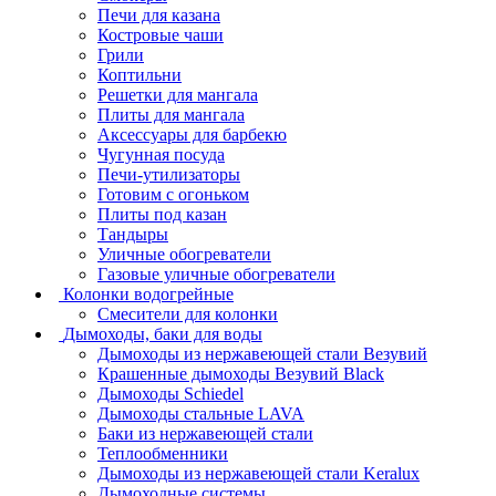
Печи для казана
Костровые чаши
Грили
Коптильни
Решетки для мангала
Плиты для мангала
Аксессуары для барбекю
Чугунная посуда
Печи-утилизаторы
Готовим с огоньком
Плиты под казан
Тандыры
Уличные обогреватели
Газовые уличные обогреватели
Колонки водогрейные
Смесители для колонки
Дымоходы, баки для воды
Дымоходы из нержавеющей стали Везувий
Крашенные дымоходы Везувий Black
Дымоходы Schiedel
Дымоходы стальные LAVA
Баки из нержавеющей стали
Теплообменники
Дымоходы из нержавеющей стали Keralux
Дымоходные системы