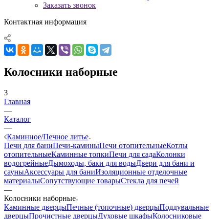
Заказать звонок
Контактная информация
Колосники наборные
3
Главная
—
Каталог
—
Каминное/Печное литье
Печи для бани
Печи-камины
Печи отопительные
Котлы
отопительные
Каминные топки
Печи для сада
Колонки
водогрейные
Дымоходы, баки для воды
Двери для бани и
сауны
Аксессуары для бани
Изоляционные отделочные
материалы
Сопутствующие товары
Стекла для печей
—
Колосники наборные
Каминные дверцы
Печные (топочные) дверцы
Поддувальные
дверцы
Прочистные дверцы
Духовые шкафы
Колосниковые