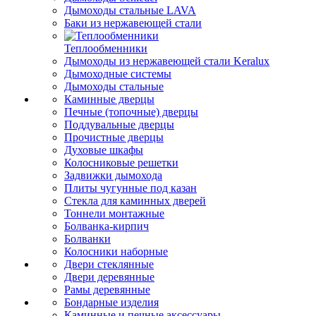
Дымоходы стальные LAVA
Баки из нержавеющей стали
Теплообменники
Дымоходы из нержавеющей стали Keralux
Дымоходные системы
Дымоходы стальные
Каминные дверцы
Печные (топочные) дверцы
Поддувальные дверцы
Прочистные дверцы
Духовые шкафы
Колосниковые решетки
Задвижки дымохода
Плиты чугунные под казан
Стекла для каминных дверей
Тоннели монтажные
Болванка-кирпич
Болванки
Колосники наборные
Двери стеклянные
Двери деревянные
Рамы деревянные
Бондарные изделия
Каминные и печные аксессуары