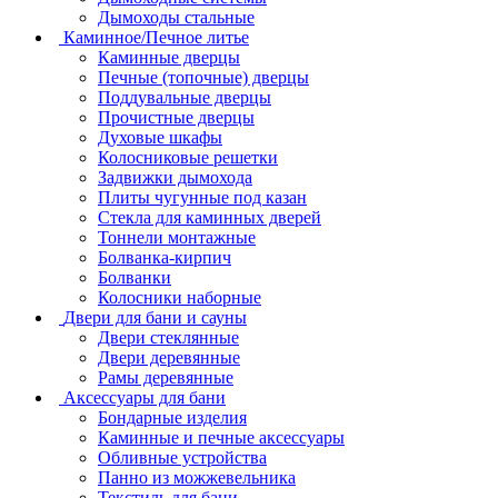
Дымоходы стальные
Каминное/Печное литье
Каминные дверцы
Печные (топочные) дверцы
Поддувальные дверцы
Прочистные дверцы
Духовые шкафы
Колосниковые решетки
Задвижки дымохода
Плиты чугунные под казан
Стекла для каминных дверей
Тоннели монтажные
Болванка-кирпич
Болванки
Колосники наборные
Двери для бани и сауны
Двери стеклянные
Двери деревянные
Рамы деревянные
Аксессуары для бани
Бондарные изделия
Каминные и печные аксессуары
Обливные устройства
Панно из можжевельника
Текстиль для бани