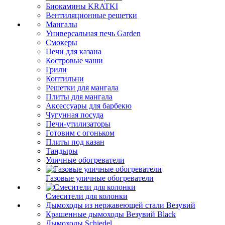
Биокамины KRATKI
Вентиляционные решетки
Мангалы
Универсальная печь Garden
Смокеры
Печи для казана
Костровые чаши
Грили
Коптильни
Решетки для мангала
Плиты для мангала
Аксессуары для барбекю
Чугунная посуда
Печи-утилизаторы
Готовим с огоньком
Плиты под казан
Тандыры
Уличные обогреватели
Газовые уличные обогреватели
Смесители для колонки
Дымоходы из нержавеющей стали Везувий
Крашенные дымоходы Везувий Black
Дымоходы Schiedel