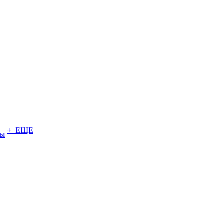
+ ЕЩЕ
ты