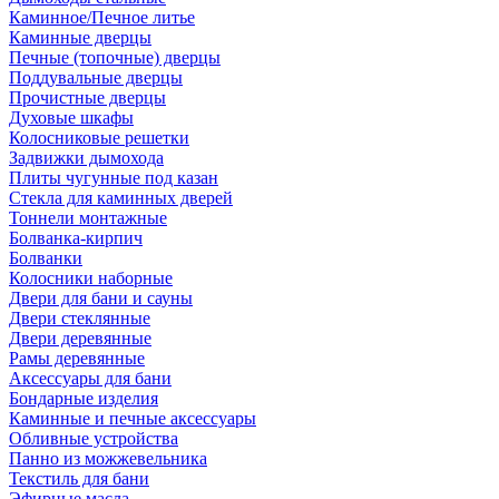
Каминное/Печное литье
Каминные дверцы
Печные (топочные) дверцы
Поддувальные дверцы
Прочистные дверцы
Духовые шкафы
Колосниковые решетки
Задвижки дымохода
Плиты чугунные под казан
Стекла для каминных дверей
Тоннели монтажные
Болванка-кирпич
Болванки
Колосники наборные
Двери для бани и сауны
Двери стеклянные
Двери деревянные
Рамы деревянные
Аксессуары для бани
Бондарные изделия
Каминные и печные аксессуары
Обливные устройства
Панно из можжевельника
Текстиль для бани
Эфирные масла