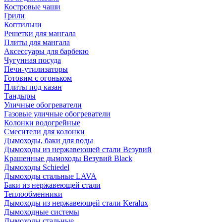
Костровые чаши
Грили
Коптильни
Решетки для мангала
Плиты для мангала
Аксессуары для барбекю
Чугунная посуда
Печи-утилизаторы
Готовим с огоньком
Плиты под казан
Тандыры
Уличные обогреватели
Газовые уличные обогреватели
Колонки водогрейные
Смесители для колонки
Дымоходы, баки для воды
Дымоходы из нержавеющей стали Везувий
Крашенные дымоходы Везувий Black
Дымоходы Schiedel
Дымоходы стальные LAVA
Баки из нержавеющей стали
Теплообменники
Дымоходы из нержавеющей стали Keralux
Дымоходные системы
Дымоходы стальные