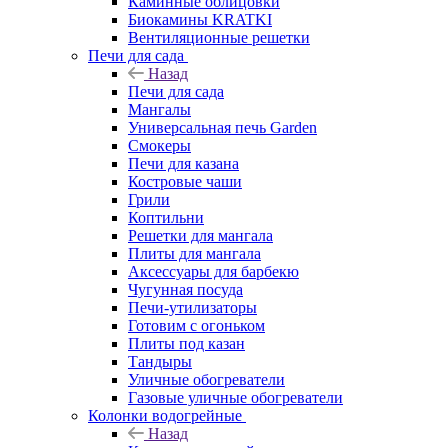
Каминные облицовки
Биокамины KRATKI
Вентиляционные решетки
Печи для сада
Назад
Печи для сада
Мангалы
Универсальная печь Garden
Смокеры
Печи для казана
Костровые чаши
Грили
Коптильни
Решетки для мангала
Плиты для мангала
Аксессуары для барбекю
Чугунная посуда
Печи-утилизаторы
Готовим с огоньком
Плиты под казан
Тандыры
Уличные обогреватели
Газовые уличные обогреватели
Колонки водогрейные
Назад