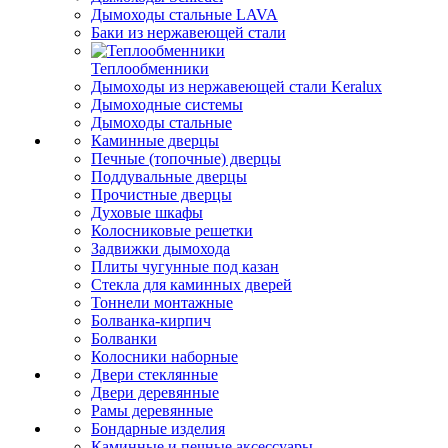
Дымоходы стальные LAVA
Баки из нержавеющей стали
Теплообменники
Дымоходы из нержавеющей стали Keralux
Дымоходные системы
Дымоходы стальные
Каминные дверцы
Печные (топочные) дверцы
Поддувальные дверцы
Прочистные дверцы
Духовые шкафы
Колосниковые решетки
Задвижки дымохода
Плиты чугунные под казан
Стекла для каминных дверей
Тоннели монтажные
Болванка-кирпич
Болванки
Колосники наборные
Двери стеклянные
Двери деревянные
Рамы деревянные
Бондарные изделия
Каминные и печные аксессуары