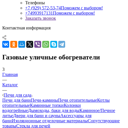
Телефоны
+7 (929) 572-53-74
Поможем с выбором!
+74993917131
Поможем с выбором!
Заказать звонок
Контактная информация
Газовые уличные обогреватели
3
Главная
—
Каталог
—
Печи для сада
Печи для бани
Печи-камины
Печи отопительные
Котлы
отопительные
Каминные топки
Колонки
водогрейные
Дымоходы, баки для воды
Каминное/Печное
литье
Двери для бани и сауны
Аксессуары для
бани
Изоляционные отделочные материалы
Сопутствующие
товары
Стекла для печей