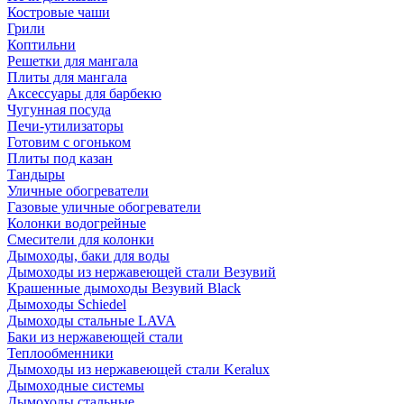
Костровые чаши
Грили
Коптильни
Решетки для мангала
Плиты для мангала
Аксессуары для барбекю
Чугунная посуда
Печи-утилизаторы
Готовим с огоньком
Плиты под казан
Тандыры
Уличные обогреватели
Газовые уличные обогреватели
Колонки водогрейные
Смесители для колонки
Дымоходы, баки для воды
Дымоходы из нержавеющей стали Везувий
Крашенные дымоходы Везувий Black
Дымоходы Schiedel
Дымоходы стальные LAVA
Баки из нержавеющей стали
Теплообменники
Дымоходы из нержавеющей стали Keralux
Дымоходные системы
Дымоходы стальные