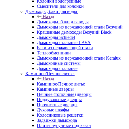
Колонки водогрейные
Смесители для колонки
Дымоходы, баки для воды
Назад
Дымоходы, баки для воды
Дымоходы из нержавеющей стали Везувий
Крашенные дымоходы Везувий Black
Дымоходы Schiedel
Дымоходы стальные LAVA
Баки из нержавеющей стали
Теплообменники
Дымоходы из нержавеющей стали Keralux
Дымоходные системы
Дымоходы стальные
Каминное/Печное литье
Назад
Каминное/Печное литье
Каминные дверцы
Печные (топочные) дверцы
Поддувальные дверцы
Прочистные дверцы
Духовые шкафы
Колосниковые решетки
Задвижки дымохода
Плиты чугунные под казан