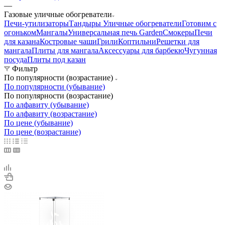
—
Газовые уличные обогреватели
Печи-утилизаторы
Тандыры
Уличные обогреватели
Готовим с
огоньком
Мангалы
Универсальная печь Garden
Смокеры
Печи
для казана
Костровые чаши
Грили
Коптильни
Решетки для
мангала
Плиты для мангала
Аксессуары для барбекю
Чугунная
посуда
Плиты под казан
Фильтр
По популярности (возрастание)
По популярности (убывание)
По популярности (возрастание)
По алфавиту (убывание)
По алфавиту (возрастание)
По цене (убывание)
По цене (возрастание)