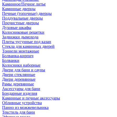
Каминное/Печное литье
Каминные дверцы
Печные (топочные) дверцы
Поддувальные дверцы
Прочистные дверцы
Духовые шкафы
Колосниковые решетки
Задвижки дымохода
Плиты чугунные под казан
Стекла для каминных дверей
Тоннели монтажные
Болванка-кирпич
Болванки
Колосники наборные
Двери для бани и сауны
Двери стеклянные
Двери деревянные
Рамы деревянные
Аксессуары для бани
Бондарные изделия
Каминные и печные аксессуары
Обливные устройства
Панно из можжевельника
Текстиль для бани
Эфирные масла