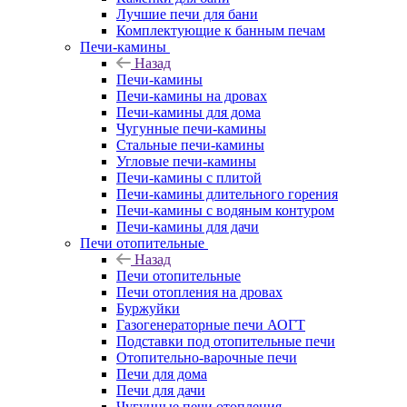
Лучшие печи для бани
Комплектующие к банным печам
Печи-камины
Назад
Печи-камины
Печи-камины на дровах
Печи-камины для дома
Чугунные печи-камины
Стальные печи-камины
Угловые печи-камины
Печи-камины с плитой
Печи-камины длительного горения
Печи-камины с водяным контуром
Печи-камины для дачи
Печи отопительные
Назад
Печи отопительные
Печи отопления на дровах
Буржуйки
Газогенераторные печи АОГТ
Подставки под отопительные печи
Отопительно-варочные печи
Печи для дома
Печи для дачи
Чугунные печи отопления