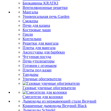
Биокамины KRATKI
Вентиляционные решетки
Мангалы
Универсальная печь Garden
Смокеры
Печи для казана
Костровые чаши
Грили
Коптильни
Решетки для мангала
Плиты для мангала
Аксессуары для барбекю
Чугунная посуда
Печи-утилизаторы
Готовим с огоньком
Плиты под казан
Тандыры
Уличные обогреватели
Газовые уличные обогреватели
Смесители для колонки
Дымоходы из нержавеющей стали Везувий
Крашенные дымоходы Везувий Black
Дымоходы Schiedel