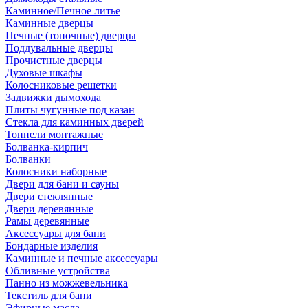
Каминное/Печное литье
Каминные дверцы
Печные (топочные) дверцы
Поддувальные дверцы
Прочистные дверцы
Духовые шкафы
Колосниковые решетки
Задвижки дымохода
Плиты чугунные под казан
Стекла для каминных дверей
Тоннели монтажные
Болванка-кирпич
Болванки
Колосники наборные
Двери для бани и сауны
Двери стеклянные
Двери деревянные
Рамы деревянные
Аксессуары для бани
Бондарные изделия
Каминные и печные аксессуары
Обливные устройства
Панно из можжевельника
Текстиль для бани
Эфирные масла