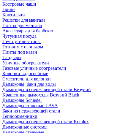
Костровые чаши
Грили
Коптильни
Решетки для мангала
Плиты для мангала
Аксессуары для барбекю
Чугунная посуда
Печи-утилизаторы
Готовим с огоньком
Плиты под казан
Тандыры
Уличные обогреватели
Газовые уличные обогреватели
Колонки водогрейные
Смесители для колонки
Дымоходы, баки для воды
Дымоходы из нержавеющей стали Везувий
Крашенные дымоходы Везувий Black
Дымоходы Schiedel
Дымоходы стальные LAVA
Баки из нержавеющей стали
Теплообменники
Дымоходы из нержавеющей стали Keralux
Дымоходные системы
Дымоходы стальные