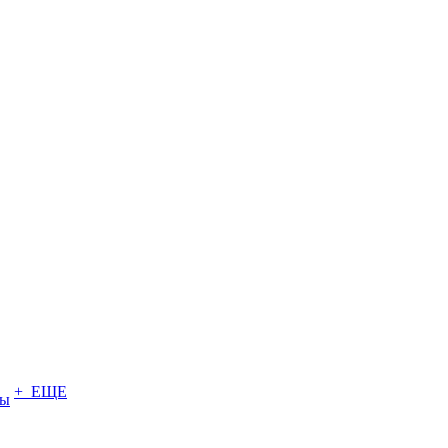
+ ЕЩЕ
ты