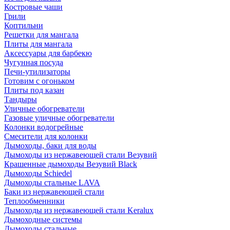
Костровые чаши
Грили
Коптильни
Решетки для мангала
Плиты для мангала
Аксессуары для барбекю
Чугунная посуда
Печи-утилизаторы
Готовим с огоньком
Плиты под казан
Тандыры
Уличные обогреватели
Газовые уличные обогреватели
Колонки водогрейные
Смесители для колонки
Дымоходы, баки для воды
Дымоходы из нержавеющей стали Везувий
Крашенные дымоходы Везувий Black
Дымоходы Schiedel
Дымоходы стальные LAVA
Баки из нержавеющей стали
Теплообменники
Дымоходы из нержавеющей стали Keralux
Дымоходные системы
Дымоходы стальные