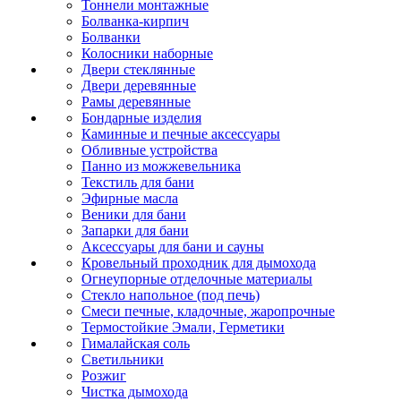
Тоннели монтажные
Болванка-кирпич
Болванки
Колосники наборные
Двери стеклянные
Двери деревянные
Рамы деревянные
Бондарные изделия
Каминные и печные аксессуары
Обливные устройства
Панно из можжевельника
Текстиль для бани
Эфирные масла
Веники для бани
Запарки для бани
Аксессуары для бани и сауны
Кровельный проходник для дымохода
Огнеупорные отделочные материалы
Стекло напольное (под печь)
Смеси печные, кладочные, жаропрочные
Термостойкие Эмали, Герметики
Гималайская соль
Светильники
Розжиг
Чистка дымохода