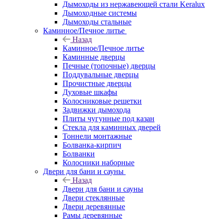
Дымоходы из нержавеющей стали Keralux
Дымоходные системы
Дымоходы стальные
Каминное/Печное литье
Назад
Каминное/Печное литье
Каминные дверцы
Печные (топочные) дверцы
Поддувальные дверцы
Прочистные дверцы
Духовые шкафы
Колосниковые решетки
Задвижки дымохода
Плиты чугунные под казан
Стекла для каминных дверей
Тоннели монтажные
Болванка-кирпич
Болванки
Колосники наборные
Двери для бани и сауны
Назад
Двери для бани и сауны
Двери стеклянные
Двери деревянные
Рамы деревянные