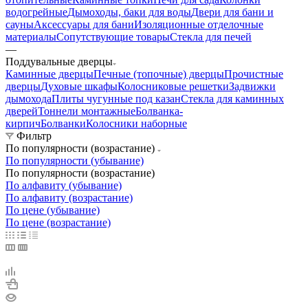
водогрейные
Дымоходы, баки для воды
Двери для бани и
сауны
Аксессуары для бани
Изоляционные отделочные
материалы
Сопутствующие товары
Стекла для печей
—
Поддувальные дверцы
Каминные дверцы
Печные (топочные) дверцы
Прочистные
дверцы
Духовые шкафы
Колосниковые решетки
Задвижки
дымохода
Плиты чугунные под казан
Стекла для каминных
дверей
Тоннели монтажные
Болванка-
кирпич
Болванки
Колосники наборные
Фильтр
По популярности (возрастание)
По популярности (убывание)
По популярности (возрастание)
По алфавиту (убывание)
По алфавиту (возрастание)
По цене (убывание)
По цене (возрастание)