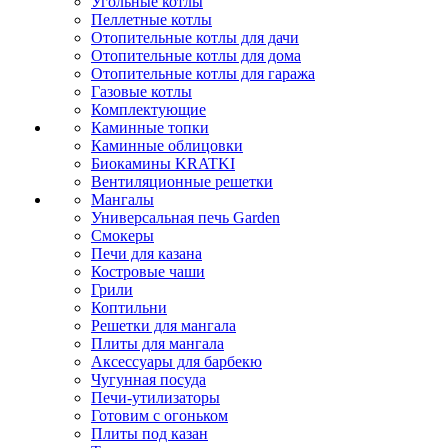
Угольные котлы
Пеллетные котлы
Отопительные котлы для дачи
Отопительные котлы для дома
Отопительные котлы для гаража
Газовые котлы
Комплектующие
Каминные топки
Каминные облицовки
Биокамины KRATKI
Вентиляционные решетки
Мангалы
Универсальная печь Garden
Смокеры
Печи для казана
Костровые чаши
Грили
Коптильни
Решетки для мангала
Плиты для мангала
Аксессуары для барбекю
Чугунная посуда
Печи-утилизаторы
Готовим с огоньком
Плиты под казан