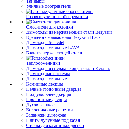
Тандыры
Уличные обогреватели
Газовые уличные обогреватели
Смесители для колонки
Дымоходы из нержавеющей стали Везувий
Крашенные дымоходы Везувий Black
Дымоходы Schiedel
Дымоходы стальные LAVA
Баки из нержавеющей стали
Теплообменники
Дымоходы из нержавеющей стали Keralux
Дымоходные системы
Дымоходы стальные
Каминные дверцы
Печные (топочные) дверцы
Поддувальные дверцы
Прочистные дверцы
Духовые шкафы
Колосниковые решетки
Задвижки дымохода
Плиты чугунные под казан
Стекла для каминных дверей