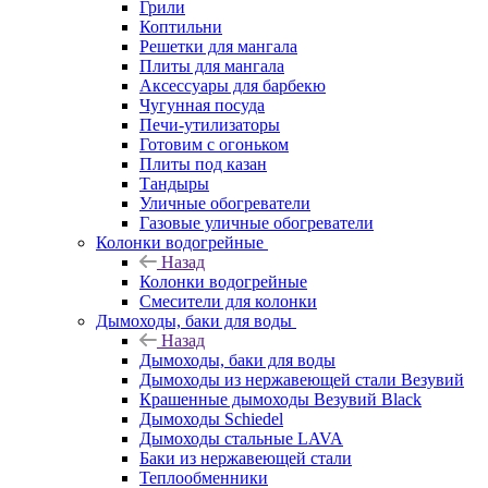
Грили
Коптильни
Решетки для мангала
Плиты для мангала
Аксессуары для барбекю
Чугунная посуда
Печи-утилизаторы
Готовим с огоньком
Плиты под казан
Тандыры
Уличные обогреватели
Газовые уличные обогреватели
Колонки водогрейные
Назад
Колонки водогрейные
Смесители для колонки
Дымоходы, баки для воды
Назад
Дымоходы, баки для воды
Дымоходы из нержавеющей стали Везувий
Крашенные дымоходы Везувий Black
Дымоходы Schiedel
Дымоходы стальные LAVA
Баки из нержавеющей стали
Теплообменники