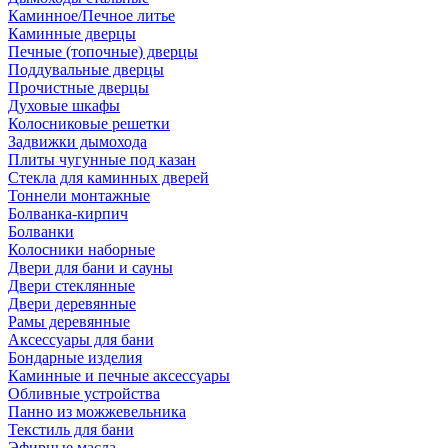
Каминное/Печное литье
Каминные дверцы
Печные (топочные) дверцы
Поддувальные дверцы
Прочистные дверцы
Духовые шкафы
Колосниковые решетки
Задвижки дымохода
Плиты чугунные под казан
Стекла для каминных дверей
Тоннели монтажные
Болванка-кирпич
Болванки
Колосники наборные
Двери для бани и сауны
Двери стеклянные
Двери деревянные
Рамы деревянные
Аксессуары для бани
Бондарные изделия
Каминные и печные аксессуары
Обливные устройства
Панно из можжевельника
Текстиль для бани
Эфирные масла