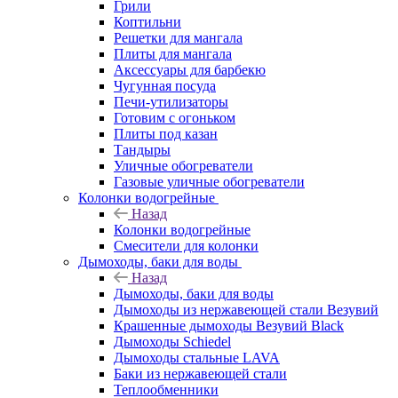
Грили
Коптильни
Решетки для мангала
Плиты для мангала
Аксессуары для барбекю
Чугунная посуда
Печи-утилизаторы
Готовим с огоньком
Плиты под казан
Тандыры
Уличные обогреватели
Газовые уличные обогреватели
Колонки водогрейные
Назад
Колонки водогрейные
Смесители для колонки
Дымоходы, баки для воды
Назад
Дымоходы, баки для воды
Дымоходы из нержавеющей стали Везувий
Крашенные дымоходы Везувий Black
Дымоходы Schiedel
Дымоходы стальные LAVA
Баки из нержавеющей стали
Теплообменники