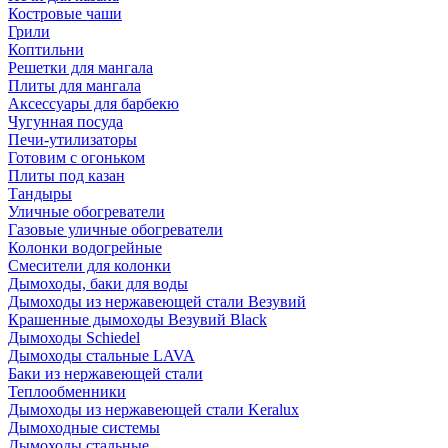
Костровые чаши
Грили
Коптильни
Решетки для мангала
Плиты для мангала
Аксессуары для барбекю
Чугунная посуда
Печи-утилизаторы
Готовим с огоньком
Плиты под казан
Тандыры
Уличные обогреватели
Газовые уличные обогреватели
Колонки водогрейные
Смесители для колонки
Дымоходы, баки для воды
Дымоходы из нержавеющей стали Везувий
Крашенные дымоходы Везувий Black
Дымоходы Schiedel
Дымоходы стальные LAVA
Баки из нержавеющей стали
Теплообменники
Дымоходы из нержавеющей стали Keralux
Дымоходные системы
Дымоходы стальные