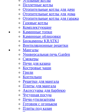
Угольные котлы
Пеллетные котлы
Отопительные котлы для дачи
Отопительные котлы для дома
Отопительные котлы для гаража
Газовые котлы
Комплектующие
Каминные топки
Каминные облицовки
Биокамины KRATKI
Вентиляционные решетки
Мангалы
Универсальная печь Garden
Смокеры
Печи для казана
Костровые чаши
Грили
Коптильни
Решетки для мангала
Плиты для мангала
Аксессуары для барбекю
Чугунная посуда
Печи-утилизаторы
Готовим с огоньком
Плиты под казан