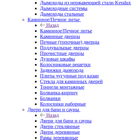
Дымоходы из нержавеющей стали Keralux
Дымоходные системы
Дымоходы стальные
Каминное/Печное литье
Назад
Каминное/Печное литье
Каминные дверцы
Печные (топочные) дверцы
Поддувальные дверцы
Прочистные дверцы
Духовые шкафы
Колосниковые решетки
Задвижки дымохода
Плиты чугунные под казан
Стекла для каминных дверей
Тоннели монтажные
Болванка-кирпич
Болванки
Колосники наборные
Двери для бани и сауны
Назад
Двери для бани и сауны
Двери стеклянные
Двери деревянные
Рамы деревянные