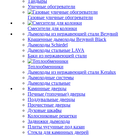
Тандыры
Уличные обогреватели
Газовые уличные обогреватели
Смесители для колонки
Дымоходы из нержавеющей стали Везувий
Крашенные дымоходы Везувий Black
Дымоходы Schiedel
Дымоходы стальные LAVA
Баки из нержавеющей стали
Теплообменники
Дымоходы из нержавеющей стали Keralux
Дымоходные системы
Дымоходы стальные
Каминные дверцы
Печные (топочные) дверцы
Поддувальные дверцы
Прочистные дверцы
Духовые шкафы
Колосниковые решетки
Задвижки дымохода
Плиты чугунные под казан
Стекла для каминных дверей