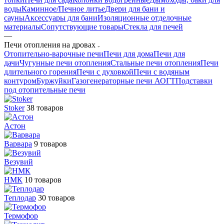
воды
Каминное/Печное литье
Двери для бани и
сауны
Аксессуары для бани
Изоляционные отделочные
материалы
Сопутствующие товары
Стекла для печей
—
Печи отопления на дровах
Отопительно-варочные печи
Печи для дома
Печи для
дачи
Чугунные печи отопления
Стальные печи отопления
Печи
длительного горения
Печи с духовкой
Печи с водяным
контуром
Буржуйки
Газогенераторные печи АОГТ
Подставки
под отопительные печи
Stoker
38 товаров
Астон
Варвара
9 товаров
Везувий
НМК
10 товаров
Теплодар
30 товаров
Термофор