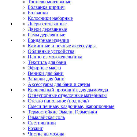
Тоннели монтажные
Болванка-кирпич
Болванки
Колосники наборные
Двери стеклянные
Двери деревянные
Рамы деревянные
Бондарные изделия
Каминные и печные аксессуары
Обливные устройства
Панно из можжевельника
Текстиль для бани
Эфирные масла
Веники для бани
Запарки для бани
Аксессуары для бани и сауны
Кровельный проходник для дымохода
Огнеупорные отделочные материалы
Стекло напольное (под печь)
Смеси печные, кладочные, жаропрочные
Термостойкие Эмали, Герметики
Гималайская соль
Светильники
Розжиг
Чистка дымохода