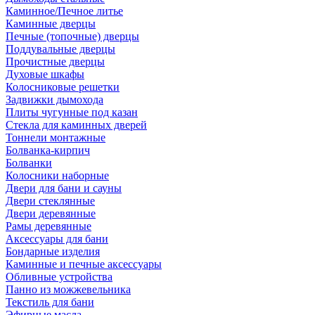
Каминное/Печное литье
Каминные дверцы
Печные (топочные) дверцы
Поддувальные дверцы
Прочистные дверцы
Духовые шкафы
Колосниковые решетки
Задвижки дымохода
Плиты чугунные под казан
Стекла для каминных дверей
Тоннели монтажные
Болванка-кирпич
Болванки
Колосники наборные
Двери для бани и сауны
Двери стеклянные
Двери деревянные
Рамы деревянные
Аксессуары для бани
Бондарные изделия
Каминные и печные аксессуары
Обливные устройства
Панно из можжевельника
Текстиль для бани
Эфирные масла